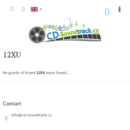
Skip
to
SHOP
content
CART
12XU
No goods of brand
12XU
were found...
F
o
o
t
Contact
e
r
info
@
cd-soundtrack.cz