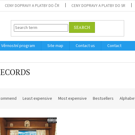
CENY DOPRAVY A PLATBY DO ČR
CENY DOPRAVY A PLATBY DO SR
SEARCH
Věrnostní program
Site map
Contact us
Contact
RECORDS
commend
Least expensive
Most expensive
Bestsellers
Alphabet