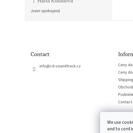
Hana Kubalova
|
The product rating is 5 out of 5 stars.
Jsem spokojená
F
o
o
t
e
Contact
Inform
r
Ceny do
info
@
cd-soundtrack.cz
Ceny do
Shippin
Obchodn
Podmínk
Contact
We use cooki
and to conti