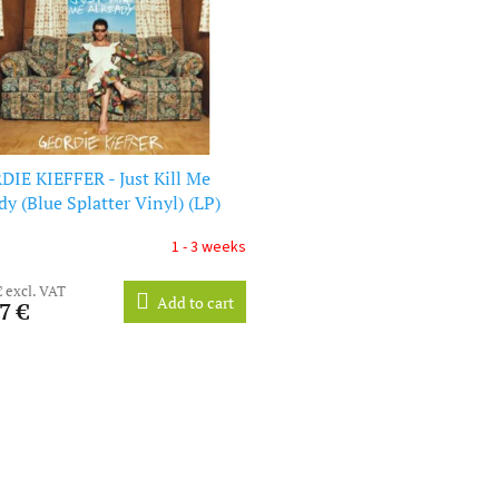
IE KIEFFER - Just Kill Me
dy (Blue Splatter Vinyl) (LP)
1 - 3 weeks
€ excl. VAT
Add to cart
7 €
L
i
s
t
i
n
g