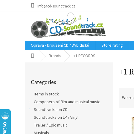
Skip
info@cd-soundtrack.cz
to
content
Oprava - broušení CD / DVD disků
Store rating
Home
Brands
+1 RECORDS
S
+1 
i
Skip
d
Categories
categories
e
P
b
Items in stock
r
a
We re
Composers of film and musical music
o
r
d
Soundtracks on CD
L
u
Soundtracks on LP / Vinyl
i
c
Trailer / Epic music
s
t
Musicals