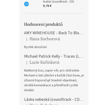
Avatar (soundtrack - CD)
9,76 €
Hodnocení produktů
AMY WINEHOUSE - Back To Black (LP)
Hana Sochorová
|
The product rating is 5 out of 5 stars.
Rychlé doručení
Michael Patrick Kelly - Traces (Limited Edition) (Premium Box-Set) (LP)
Lucie Kořínková
|
The product rating is 5 out of 5 stars.
Nádherný box, super věc pro sběratele.
Michael si dal záležet a každá část boxu, je
úžasná Doporučuji! Snadné objednaní,
skvělá komunikace a přiměřeně rychlé
dodání
Láska nebeská (soundtrack - CD) Love Actually