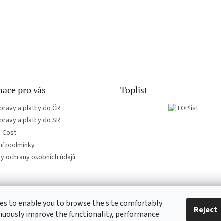
ace pro vás
Toplist
pravy a platby do ČR
pravy a platby do SR
g Cost
í podmínky
y ochrany osobních údajů
es to enable you to browse the site comfortably
CD-hudba.cz
EN-filmy.cz
Reject
nuously improve the functionality, performance