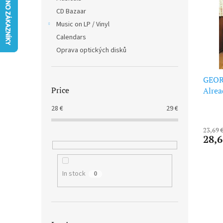
t
s
CD Bazaar
o
o
f
Music on LP / Vinyl
r
p
t
Calendars
r
i
Oprava optických disků
o
n
d
g
u
GEORD
Price
c
Alrea
t
28
€
29
€
s
23,69 
28,6
In stock
0