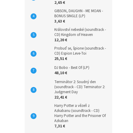
2,65 €
GIBSON, DAUGHN - ME MOAN -
BONUS SINGLE (LP)
3,63 €
Království nebeské (soundtrack -
CD) Kingdom of Heaven
12,20 €
Probuď se, špione (soundtrack -
CD) Espion Leve-Toi
25,51 €
DJ Bobo - Best Of (LP)
48,10 €
Terminátor 2: Soudný den
(soundtrack - CD) Terminator 2:
Judgment Day
22,41 €
Harry Potter a vězeň z
Azkabanu (soundtrack - CD)
Harry Potter and the Prisoner Of
Azkaban
7,31 €