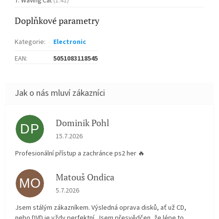
Waving Cat
(1:41)
Doplňkové parametry
Kategorie
:
Electronic
EAN
:
5051083118545
Dominik Pohl
DP
Hodnocení obchodu je 5 z 5 hvězdiček.
15.7.2026
Profesionální přístup a zachránce ps2 her 🔥
Matouš Ondica
MO
Hodnocení obchodu je 5 z 5 hvězdiček.
5.7.2026
Jsem stálým zákazníkem. Výsledná oprava disků, ať už CD,
nebo DVD je vždy perfektní. Jsem přesvědčen, že lépe to