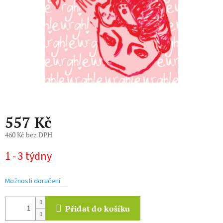
557 Kč
460 Kč bez DPH
Měrná
1 - 3 týdny
cena:
Možnosti doručení
Přidat do košíku