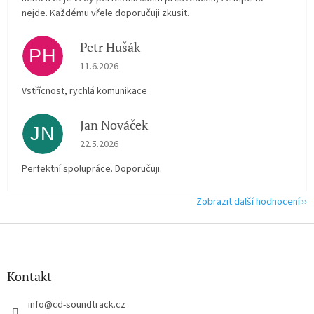
nejde. Každému vřele doporučuji zkusit.
Petr Hušák
PH
Hodnocení obchodu je 5 z 5 hvězdiček.
11.6.2026
Vstřícnost, rychlá komunikace
Jan Nováček
JN
Hodnocení obchodu je 5 z 5 hvězdiček.
22.5.2026
Perfektní spolupráce. Doporučuji.
Zobrazit další hodnocení
Z
á
p
a
Kontakt
t
í
info
@
cd-soundtrack.cz