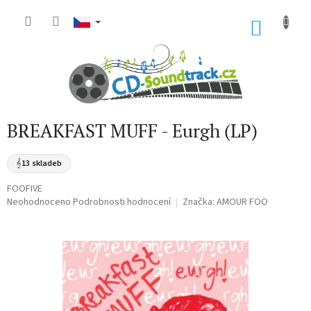
Přejít
na
NÁKU
obsah
KOŠÍK
BREAKFAST MUFF - Eurgh (LP)
𝄞
13 skladeb
FOOFIVE
Průměrné
Neohodnoceno
Podrobnosti hodnocení
Značka:
AMOUR FOO
hodnocení
produktu
je
0,0
z
5
hvězdiček.