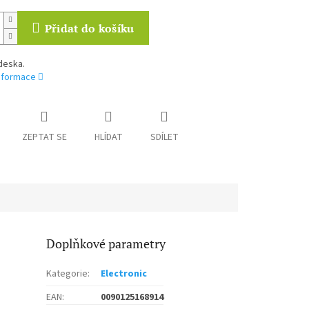
Přidat do košíku
deska.
informace
ZEPTAT SE
HLÍDAT
SDÍLET
Doplňkové parametry
Kategorie
:
Electronic
EAN
:
0090125168914