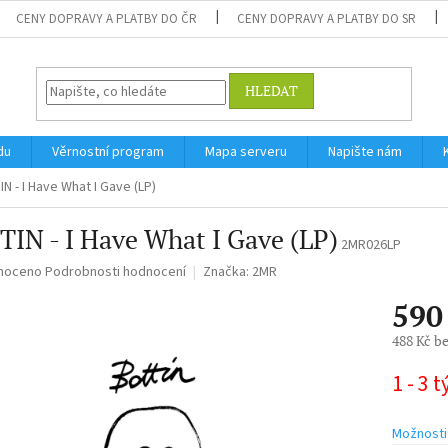
CENY DOPRAVY A PLATBY DO ČR
CENY DOPRAVY A PLATBY DO SR
HLEDAT
du
Věrnostní program
Mapa serveru
Napište nám
N - I Have What I Gave (LP)
IN - I Have What I Gave (LP)
2MR026LP
né
noceno
Podrobnosti hodnocení
Značka:
2MR
ní
590
u
488 Kč b
Měrná
1 - 3 
cena:
ek.
Možnosti