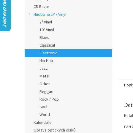
n
CD Bazar
e
Hudba na LP / Vinyl
l
7" Vinyl
10" Vinyl
Blues
Classical
Electronic
Hip Hop
Jazz
Metal
Other
Popi
Reggae
Rock / Pop
Det
Soul
World
Kata
Kalendáře
EAN 
Oprava optických disků