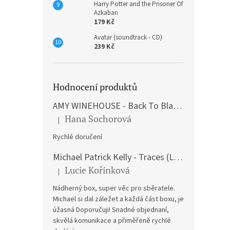
Harry Potter and the Prisoner Of
Azkaban
179 Kč
Avatar (soundtrack - CD)
239 Kč
Hodnocení produktů
AMY WINEHOUSE - Back To Black (LP)
Hana Sochorová
|
Hodnocení produktu je 5 z 5 hvězdiček.
Rychlé doručení
Michael Patrick Kelly - Traces (Limited Edition) (Premium Box-Set) (LP)
Lucie Kořínková
|
Hodnocení produktu je 5 z 5 hvězdiček.
Nádherný box, super věc pro sběratele.
Michael si dal záležet a každá část boxu, je
úžasná Doporučuji! Snadné objednaní,
skvělá komunikace a přiměřeně rychlé