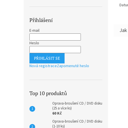
Datu
Přihlášení
E-mail
Heslo
PŘIHLÁSIT SE
Nová registrace
Zapomenuté heslo
Top 10 produktů
Oprava-broušení CD / DVD disku
(25 a více ks)
60 Kč
Oprava-broušení CD / DVD disku
(1-10 ks)