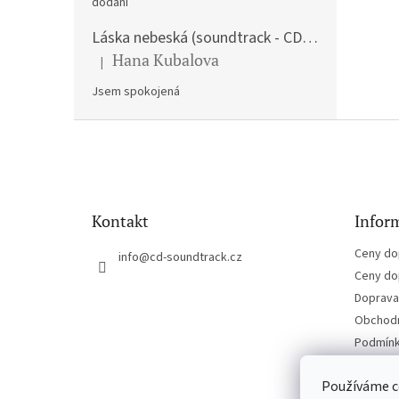
dodání
Láska nebeská (soundtrack - CD) Love Actually
Hana Kubalova
|
Hodnocení produktu je 5 z 5 hvězdiček.
Jsem spokojená
Z
á
p
a
t
Kontakt
Inform
í
Ceny do
info
@
cd-soundtrack.cz
Ceny do
Doprava 
Obchodn
Podmínk
Kontakt
Používáme c