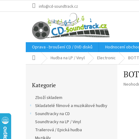
Přejít
info@cd-soundtrack.cz
na
obsah
Oprava - broušení CD / DVD disků
Hodnocení obcho
Domů
Hudba na LP / Vinyl
Electronic
BOTTI
P
BOTT
o
Přeskočit
s
Průměr
Kategorie
Neohod
kategorie
t
hodnoce
r
produkt
Zboží skladem
a
je
Skladatelé filmové a muzikálové hudby
n
0,0
z
Soundtracky na CD
n
5
í
Soundtracky na LP / Vinyl
hvězdič
p
Trailerová / Epická hudba
a
Muzikály