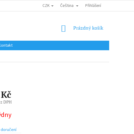
CZK
Čeština
DOPRAVA DO EU / INTERNATIONAL SHIPPING
Přihlášení
OBCHODNÍ PODMÍNKY
NÁKUPNÍ
Prázdný košík
KOŠÍK
Kontakt
 Kč
ez DPH
týdny
 doručení