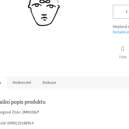
Vinylová 
Detailní 
TISK
s
Hodnocení
Diskuze
ailní popis produktu
logové číslo: 2MR026LP
kód: 0090125168914