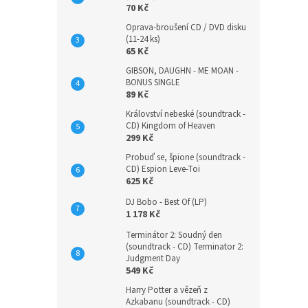
70 Kč
Oprava-broušení CD / DVD disku
(11-24 ks)
65 Kč
GIBSON, DAUGHN - ME MOAN -
BONUS SINGLE
89 Kč
Království nebeské (soundtrack -
CD) Kingdom of Heaven
299 Kč
Probuď se, špione (soundtrack -
CD) Espion Leve-Toi
625 Kč
DJ Bobo - Best Of (LP)
1 178 Kč
Terminátor 2: Soudný den
(soundtrack - CD) Terminator 2:
Judgment Day
549 Kč
Harry Potter a vězeň z
Azkabanu (soundtrack - CD)