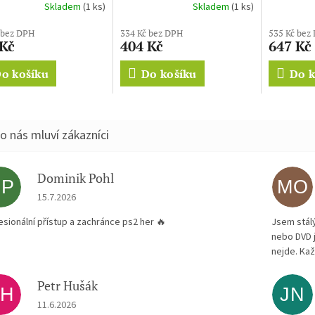
Skladem
(1 ks)
Skladem
(1 ks)
 bez DPH
334 Kč bez DPH
535 Kč bez
 Kč
404 Kč
647 Kč
o košíku
Do košíku
Do k
Dominik Pohl
DP
MO
Hodnocení obchodu je 5 z 5 hvězdiček.
15.7.2026
esionální přístup a zachránce ps2 her 🔥
Jsem stál
nebo DVD 
nejde. Kaž
Petr Hušák
PH
JN
Hodnocení obchodu je 5 z 5 hvězdiček.
11.6.2026