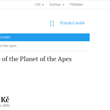
CZK
Čeština
DOPRAVA DO EU / INTERNATIONAL SHIPPING
Přihlášení
OBCHODNÍ PODMÍNKY
NÁKUPNÍ
Prázdný košík
KOŠÍK
Kontakt
 of the Apes
 of the Planet of the Apes
 Kč
ez DPH