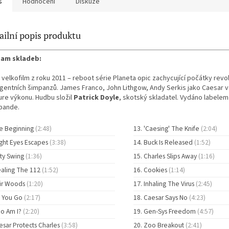
s
Hodnocení
Diskuze
ailní popis produktu
am skladeb:
i velkofilm z roku 2011 – reboot série Planeta opic zachycující počátky revo
ligentních šimpanzů. James Franco, John Lithgow, Andy Serkis jako Caesar v
ure výkonu. Hudbu složil
Patrick Doyle
, skotský skladatel. Vydáno labele
bande.
e Beginning
(2:48)
'Caesing' The Knife
(2:04)
ight Eyes Escapes
(3:38)
Buck Is Released
(1:52)
fty Swing
(1:36)
Charles Slips Away
(1:16)
ealing The 112
(1:52)
Cookies
(1:14)
ir Woods
(1:20)
Inhaling The Virus
(2:45)
f You Go
(2:17)
Caesar Says No
(4:23)
o Am I?
(2:20)
Gen-Sys Freedom
(4:57)
esar Protects Charles
(3:58)
Zoo Breakout
(2:41)