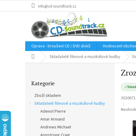
Přejít
info@cd-soundtrack.cz
na
obsah
Oprava - broušení CD / DVD disků
Hodnocení obcho
Domů
Skladatelé filmové a muzikálové hudby
Do
P
Zroz
o
Přeskočit
s
Kategorie
kategorie
t
✓
Sklad
r
Zboží skladem
3020671
a
Skladatelé filmové a muzikálové hudby
n
Průměr
Neohod
Adenot Pierre
n
hodnoce
í
Amar Armand
produkt
p
je
Andrews Michael
a
0,0
Armstrong Craig