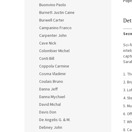
Popi
Buonvino Paolo
Burnett Justin Caine
Det
Burwell Carter
Campanino Franco
Sezn
Carpenter John
Cave Nick
Sci-f
inte
Colombier Michel
capt
Conti Bill
Sara
Coppola Carmine
Cosma Vladimir
Th
Coulais Bruno
Br
Danna Jeff
Lo
Danna Mychael
St
David Michal
Mu
Davis Don
Of
De Angelis G. & M.
Wh
Debney John
Ca