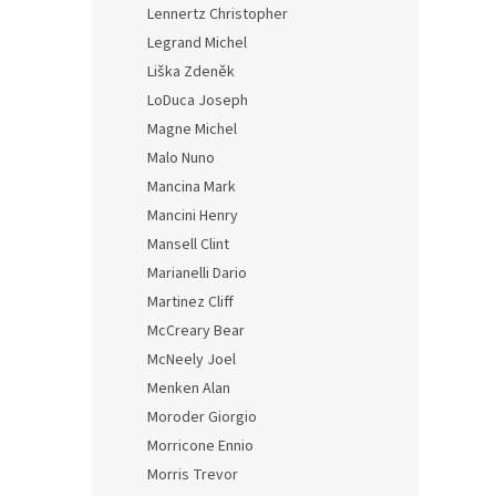
Lennertz Christopher
Legrand Michel
Liška Zdeněk
LoDuca Joseph
Magne Michel
Malo Nuno
Mancina Mark
Mancini Henry
Mansell Clint
Marianelli Dario
Martinez Cliff
McCreary Bear
McNeely Joel
Menken Alan
Moroder Giorgio
Morricone Ennio
Morris Trevor