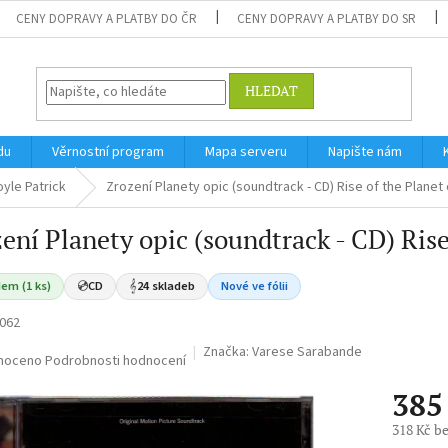
CENY DOPRAVY A PLATBY DO ČR
CENY DOPRAVY A PLATBY DO SR
HLEDAT
du
Věrnostní program
Mapa serveru
Napište nám
yle Patrick
Zrození Planety opic (soundtrack - CD) Rise of the Planet
ení Planety opic (soundtrack - CD) Rise
em (1 ks)
💿
CD
𝄞
24 skladeb
Nové ve fólii
062
Značka:
Varese Sarabande
né
noceno
Podrobnosti hodnocení
ní
385
u
318 Kč b