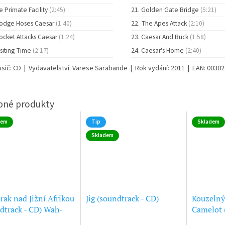
e Primate Facility
(2:45)
Golden Gate Bridge
(5:21)
odge Hoses Caesar
(1:40)
The Apes Attack
(2:10)
ocket Attacks Caesar
(1:24)
Caesar And Buck
(1:58)
isiting Time
(2:17)
Caesar's Home
(2:40)
osič: CD | Vydavatelství: Varese Sarabande | Rok vydání: 2011 | EAN: 0030
dem
Tip
Skladem
Skladem
ak nad Jižní Afrikou
Jig (soundtrack - CD)
Kouzelný
dtrack - CD) Wah-
Camelot (
Quest fo