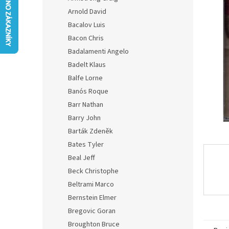
z
n
Arnold David
5
e
hvězdič
Bacalov Luis
l
Bacon Chris
Badalamenti Angelo
Badelt Klaus
Balfe Lorne
Banós Roque
Barr Nathan
Barry John
Barták Zdeněk
Bates Tyler
Beal Jeff
Beck Christophe
Beltrami Marco
Bernstein Elmer
Bregovic Goran
Broughton Bruce