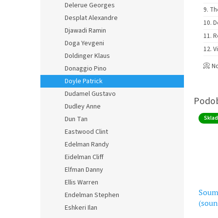
Delerue Georges
Th
Desplat Alexandre
D
Djawadi Ramin
R
Doga Yevgeni
V
Doldinger Klaus
📀 N
Donaggio Pino
Doyle Patrick
Dudamel Gustavo
Dudley Anne
Skla
Dun Tan
Eastwood Clint
Edelman Randy
Eidelman Cliff
Elfman Danny
Ellis Warren
Soumr
Endelman Stephen
(soun
Eshkeri Ilan
Wah