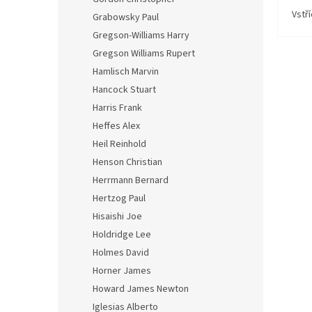
Vstř
Grabowsky Paul
Gregson-Williams Harry
Gregson Williams Rupert
Hamlisch Marvin
Hancock Stuart
Harris Frank
Heffes Alex
Heil Reinhold
Henson Christian
Herrmann Bernard
Hertzog Paul
Hisaishi Joe
Holdridge Lee
Holmes David
Horner James
Howard James Newton
Iglesias Alberto