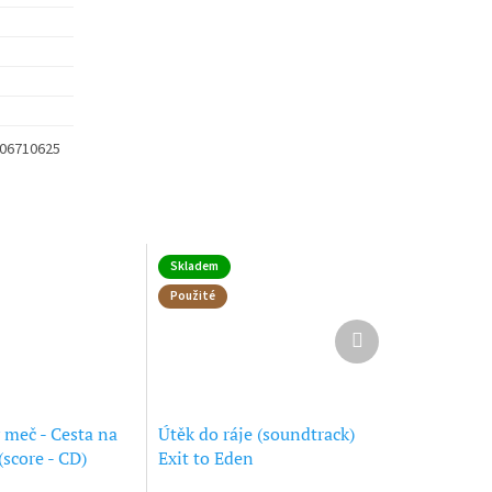
206710625
Skladem
Použité
Další
produkt
 meč - Cesta na
Útěk do ráje (soundtrack)
score - CD)
Exit to Eden
r Camelot