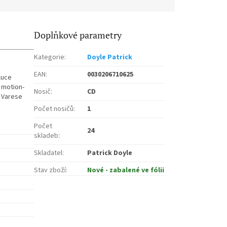
Doplňkové parametry
Kategorie
:
Doyle Patrick
EAN
:
0030206710625
luce
 motion-
Nosič
:
CD
m Varese
Počet nosičů
:
1
Počet
24
skladeb
:
Skladatel
:
Patrick Doyle
Stav zboží
:
Nové - zabalené ve fólii