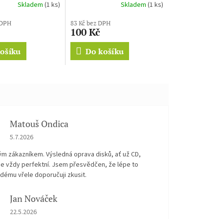
Skladem
(1 ks)
Skladem
(1 ks)
 DPH
83 Kč bez DPH
100 Kč
ošíku
Do košíku
Matouš Ondica
Hodnocení obchodu je 5 z 5 hvězdiček.
5.7.2026
ým zákazníkem. Výsledná oprava disků, ať už CD,
je vždy perfektní. Jsem přesvědčen, že lépe to
dému vřele doporučuji zkusit.
Jan Nováček
Hodnocení obchodu je 5 z 5 hvězdiček.
22.5.2026