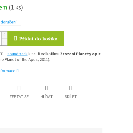
dem
(1 ks)
 doručení
Přidat do košíku
CD –
soundtrack
k sci-fi velkofilmu
Zrození Planety opic
the Planet of the Apes, 2011).
informace
ZEPTAT SE
HLÍDAT
SDÍLET