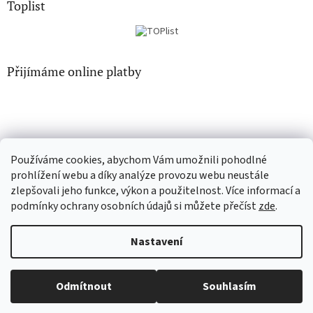
Toplist
Přijímáme online platby
Používáme cookies, abychom Vám umožnili pohodlné
CD-hudba.cz
EN-filmy.cz
prohlížení webu a díky analýze provozu webu neustále
zlepšovali jeho funkce, výkon a použitelnost. Více informací a
podmínky ochrany osobních údajů si můžete přečíst
zde
.
Vytvořil Shoptet
Nastavení
Copyright 2026
CD-Soundtrack.cz
. Všechna práva vyhrazena.
Odmítnout
Souhlasím
Upravit nastavení cookies