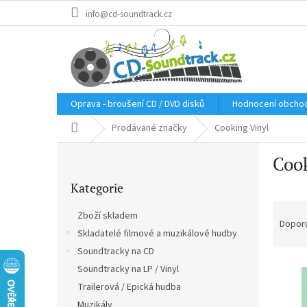
Přejít
info@cd-soundtrack.cz
na
obsah
Oprava - broušení CD / DVD disků
Hodnocení obcho
Domů
Prodávané značky
Cooking Vinyl
P
Cook
o
Přeskočit
s
Kategorie
kategorie
t
Ř
r
Zboží skladem
a
a
Dopor
Skladatelé filmové a muzikálové hudby
z
n
e
Soundtracky na CD
n
V
n
í
Soundtracky na LP / Vinyl
ý
í
p
Trailerová / Epická hudba
p
p
a
Muzikály