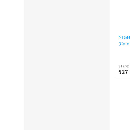
NIGHT
(Colo
436 Kč
527