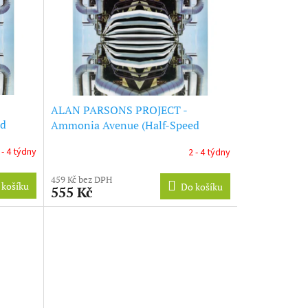
ALAN PARSONS PROJECT -
ed
Ammonia Avenue (Half-Speed
Remaster) (LP)
 - 4 týdny
2 - 4 týdny
459 Kč bez DPH
 košíku
Do košíku
555 Kč