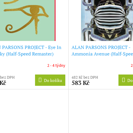
 PARSONS PROJECT - Eye In
ALAN PARSONS PROJECT -
ky (Half-Speed Remaster)
Ammonia Avenue (Half-Spe
r Vinyl) (LP)
Remaster) (Clear Vinyl) (LP)
2 - 4 týdny
2
 bez DPH
482 Kč bez DPH
Do košíku
Do
 Kč
583 Kč