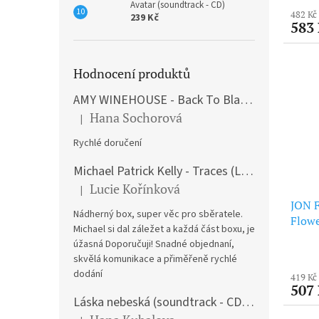
Avatar (soundtrack - CD)
482 Kč
239 Kč
583
Hodnocení produktů
AMY WINEHOUSE - Back To Black (LP)
Hana Sochorová
|
Hodnocení produktu je 5 z 5 hvězdiček.
Rychlé doručení
Michael Patrick Kelly - Traces (Limited Edition) (Premium Box-Set) (LP)
Lucie Kořínková
|
Hodnocení produktu je 5 z 5 hvězdiček.
JON F
Nádherný box, super věc pro sběratele.
Flowe
Michael si dal záležet a každá část boxu, je
úžasná Doporučuji! Snadné objednaní,
skvělá komunikace a přiměřeně rychlé
dodání
419 Kč
507
Láska nebeská (soundtrack - CD) Love Actually