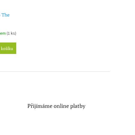
) The
dem
(1 ks)
 košíku
Přijímáme online platby