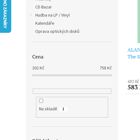
i
r
n
CD Bazar
s
o
e
p
Hudba na LP / Vinyl
d
l
r
u
Kalendáře
o
k
Oprava optických disků
d
t
u
ů
ALAN
k
The S
Cena
t
(Clea
ů
202
Kč
758
Kč
482 Kč
583
Na skladě
1