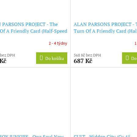
 PARSONS PROJECT - The
ALAN PARSONS PROJECT - 
Of A Friendly Card (Half-Speed
Turn Of A Friendly Card (Ha
ter) (Clear Vinyl) (LP)
Remaster) (LP)
2 - 4 týdny
1
 bez DPH
568 Kč bez DPH
Do košíku
Do
 Kč
687 Kč
OY JUNKIES - One Soul Now
CULT - Hidden City (Cv 45