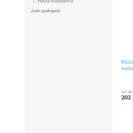
Hana Kubalova
|
Hodnocení produktu je 5 z 5 hvězdiček.
Jsem spokojená
BILL
Nothi
167 Kč
202