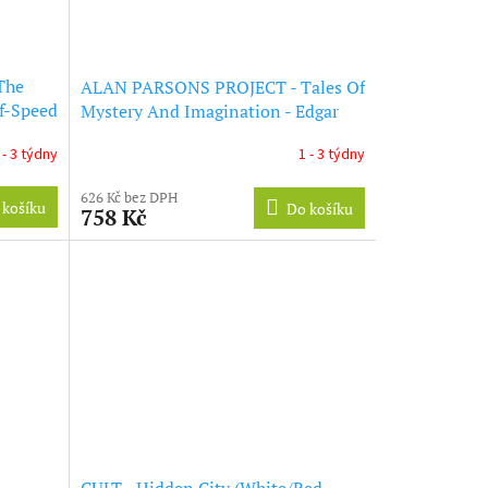
The
ALAN PARSONS PROJECT - Tales Of
lf-Speed
Mystery And Imagination - Edgar
Allan Poe (Half-Speed Remaster)
 - 3 týdny
1 - 3 týdny
(LP)
626 Kč bez DPH
 košíku
Do košíku
758 Kč
CULT - Hidden City (White/Red