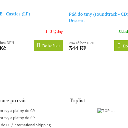
E - Castles (LP)
Pád do tmy (soundtrack - CD
Descent
1 - 3 týdny
Skla
 bez DPH
284 Kč bez DPH
Do košíku
Do
 Kč
344 Kč
O
v
l
á
d
a
c
í
ace pro vás
Toplist
p
r
pravy a platby do ČR
v
pravy a platby do SR
k
do EU / International Shipping
y