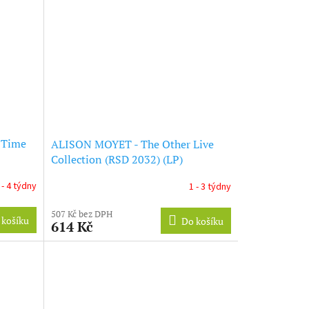
 Time
ALISON MOYET - The Other Live
Collection (RSD 2032) (LP)
 - 4 týdny
1 - 3 týdny
507 Kč bez DPH
 košíku
Do košíku
614 Kč