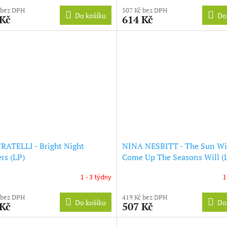
 bez DPH
507 Kč bez DPH
Do košíku
Do
 Kč
614 Kč
RATELLI - Bright Night
NINA NESBITT - The Sun Wi
rs (LP)
Come Up The Seasons Will (
1 - 3 týdny
1
 bez DPH
419 Kč bez DPH
Do košíku
Do
 Kč
507 Kč