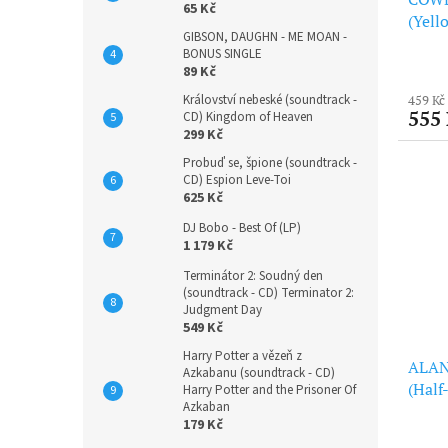
65 Kč
(Yell
GIBSON, DAUGHN - ME MOAN -
BONUS SINGLE
89 Kč
Království nebeské (soundtrack -
459 Kč
555
CD) Kingdom of Heaven
299 Kč
Probuď se, špione (soundtrack -
CD) Espion Leve-Toi
625 Kč
DJ Bobo - Best Of (LP)
1 179 Kč
Terminátor 2: Soudný den
(soundtrack - CD) Terminator 2:
Judgment Day
549 Kč
Harry Potter a vězeň z
ALAN
Azkabanu (soundtrack - CD)
(Half
Harry Potter and the Prisoner Of
Azkaban
(LP)
179 Kč