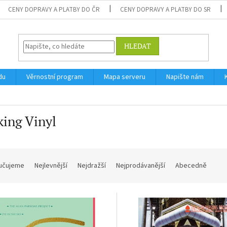
CENY DOPRAVY A PLATBY DO ČR
CENY DOPRAVY A PLATBY DO SR
HLEDAT
du
Věrnostní program
Mapa serveru
Napište nám
ing Vinyl
učujeme
Nejlevnější
Nejdražší
Nejprodávanější
Abecedně