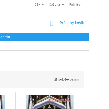
CZK
Čeština
DOPRAVA DO EU / INTERNATIONAL SHIPPING
Přihlášení
OBCHODNÍ PODMÍNKY
NÁKUPNÍ
Prázdný košík
KOŠÍK
Kontakt
23
položek celkem