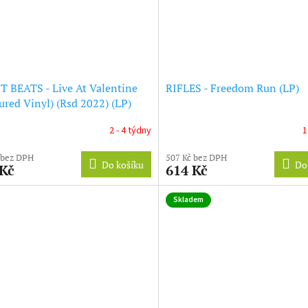
 BEATS - Live At Valentine
RIFLES - Freedom Run (LP)
ured Vinyl) (Rsd 2022) (LP)
2 - 4 týdny
1
 bez DPH
507 Kč bez DPH
Do košíku
Do
 Kč
614 Kč
Skladem