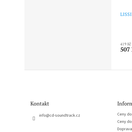
LISSI
419 Kč
507
Z
á
p
a
t
Kontakt
Inform
í
Ceny do
info
@
cd-soundtrack.cz
Ceny do
Doprava 