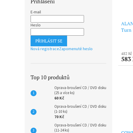
Přihlášení
E-mail
ALAN
Heslo
Turn 
Remas
PŘIHLÁSIT SE
Nová registrace
Zapomenuté heslo
482 Kč
583
Top 10 produktů
Oprava-broušení CD / DVD disku
(25 a více ks)
60 Kč
Oprava-broušení CD / DVD disku
(1-10 ks)
70 Kč
Oprava-broušení CD / DVD disku
(11-24 ks)
COWB