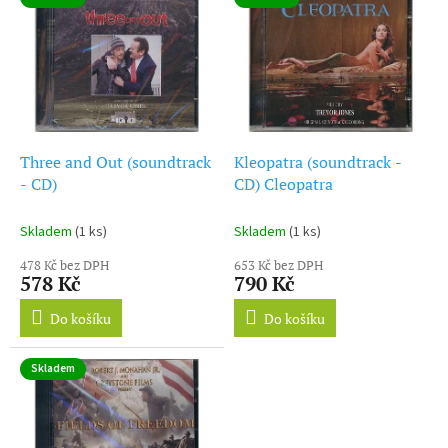
ý
r
p
o
i
d
s
u
p
k
r
t
o
ů
d
Three and Out (soundtrack
Kleopatra (soundtrack -
u
- CD)
CD) Cleopatra
k
t
Skladem
(1 ks)
Skladem
(1 ks)
ů
478 Kč bez DPH
653 Kč bez DPH
578 Kč
790 Kč
Do košíku
Do košíku
Skladem