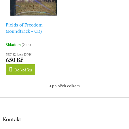
Fields of Freedom
(soundtrack - CD)
Skladem
(2 ks)
537 Kč bez DPH
650 Kč
Do košíku
3
položek celkem
O
v
l
Z
á
á
d
p
a
a
Kontakt
c
t
í