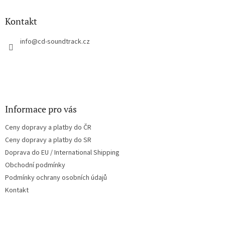
d
p
a
a
Kontakt
c
t
í
í
info
@
cd-soundtrack.cz
p
r
v
k
y
v
ý
Informace pro vás
p
i
Ceny dopravy a platby do ČR
s
u
Ceny dopravy a platby do SR
Doprava do EU / International Shipping
Obchodní podmínky
Podmínky ochrany osobních údajů
Kontakt