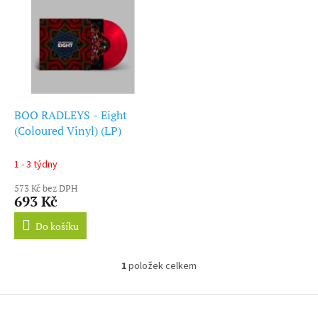
ý
r
p
o
i
d
s
u
p
k
r
t
o
ů
d
BOO RADLEYS - Eight
u
(Coloured Vinyl) (LP)
k
t
1 - 3 týdny
ů
573 Kč bez DPH
693 Kč
Do košíku
1
položek celkem
O
v
l
Z
á
á