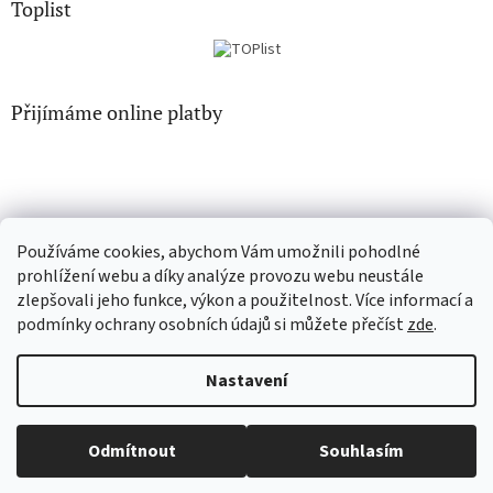
Toplist
Přijímáme online platby
Používáme cookies, abychom Vám umožnili pohodlné
CD-hudba.cz
EN-filmy.cz
prohlížení webu a díky analýze provozu webu neustále
zlepšovali jeho funkce, výkon a použitelnost. Více informací a
podmínky ochrany osobních údajů si můžete přečíst
zde
.
Vytvořil Shoptet
Nastavení
Copyright 2026
CD-Soundtrack.cz
. Všechna práva vyhrazena.
Odmítnout
Souhlasím
Upravit nastavení cookies