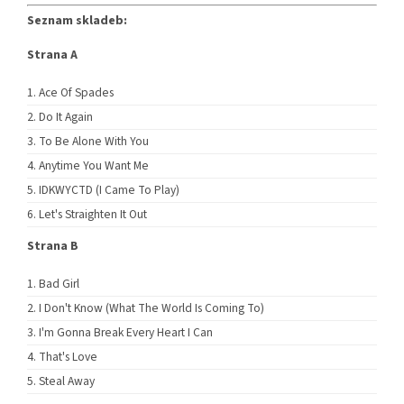
Seznam skladeb:
Strana A
Ace Of Spades
Do It Again
To Be Alone With You
Anytime You Want Me
IDKWYCTD (I Came To Play)
Let's Straighten It Out
Strana B
Bad Girl
I Don't Know (What The World Is Coming To)
I'm Gonna Break Every Heart I Can
That's Love
Steal Away