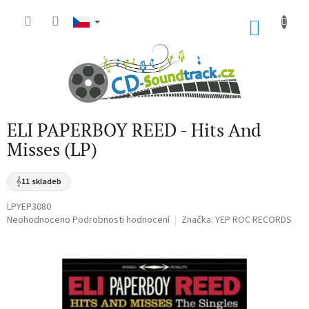
Přejít
na
NÁKU
obsah
KOŠÍK
ELI PAPERBOY REED - Hits And
Misses (LP)
𝄞
11 skladeb
LPYEP3080
Průměrné
Neohodnoceno
Podrobnosti hodnocení
Značka:
YEP ROC RECORDS
hodnocení
produktu
je
0,0
z
5