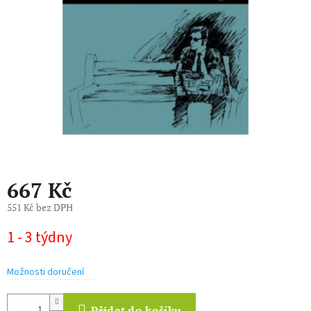
hvězdiček.
667 Kč
551 Kč bez DPH
Měrná
1 - 3 týdny
cena:
Možnosti doručení
Přidat do košíku