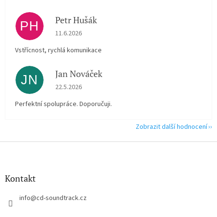
Petr Hušák
PH
Hodnocení obchodu je 5 z 5 hvězdiček.
11.6.2026
Vstřícnost, rychlá komunikace
Jan Nováček
JN
Hodnocení obchodu je 5 z 5 hvězdiček.
22.5.2026
Perfektní spolupráce. Doporučuji.
Zobrazit další hodnocení
Z
á
p
a
Kontakt
t
í
info
@
cd-soundtrack.cz