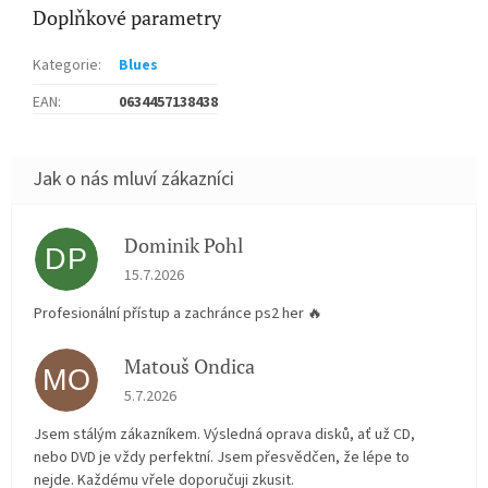
Doplňkové parametry
Kategorie
:
Blues
EAN
:
0634457138438
Dominik Pohl
DP
Hodnocení obchodu je 5 z 5 hvězdiček.
15.7.2026
Profesionální přístup a zachránce ps2 her 🔥
Matouš Ondica
MO
Hodnocení obchodu je 5 z 5 hvězdiček.
5.7.2026
Jsem stálým zákazníkem. Výsledná oprava disků, ať už CD,
nebo DVD je vždy perfektní. Jsem přesvědčen, že lépe to
nejde. Každému vřele doporučuji zkusit.