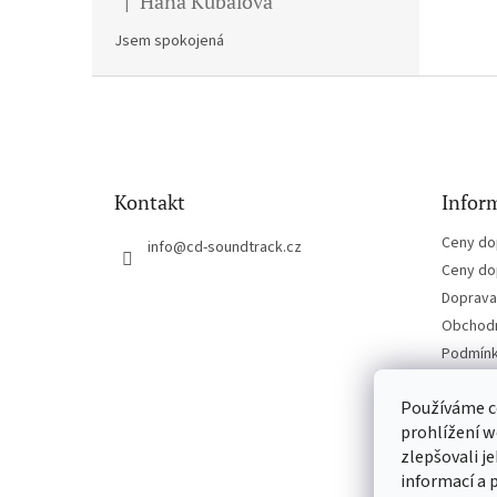
Hana Kubalova
|
Hodnocení produktu je 5 z 5 hvězdiček.
Jsem spokojená
Z
á
p
a
t
Kontakt
Inform
í
Ceny do
info
@
cd-soundtrack.cz
Ceny do
Doprava 
Obchodn
Podmínk
Kontakt
Používáme c
prohlížení w
zlepšovali j
informací a 