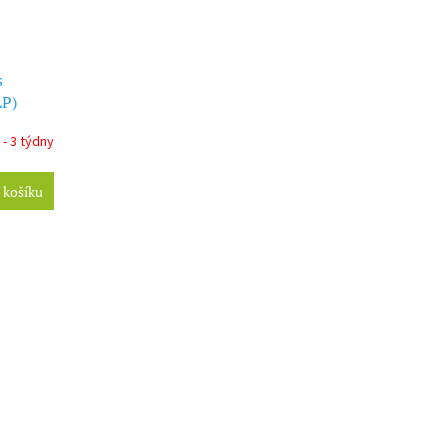
s
LP)
 - 3 týdny
 košíku