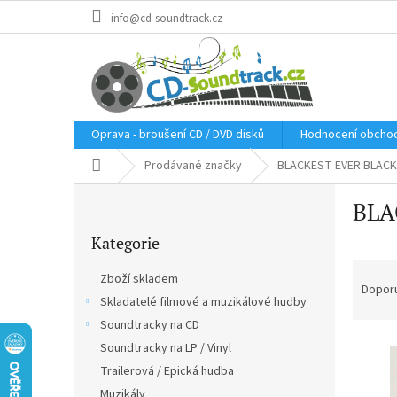
Přejít
info@cd-soundtrack.cz
na
obsah
Oprava - broušení CD / DVD disků
Hodnocení obcho
Domů
Prodávané značky
BLACKEST EVER BLACK
P
BLA
o
Přeskočit
s
Kategorie
kategorie
t
Ř
r
Zboží skladem
a
a
Dopor
Skladatelé filmové a muzikálové hudby
z
n
e
Soundtracky na CD
n
V
n
í
Soundtracky na LP / Vinyl
ý
í
p
Trailerová / Epická hudba
p
p
a
Muzikály