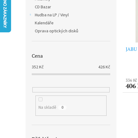
i
r
n
CD Bazar
s
o
e
p
Hudba na LP / Vinyl
d
l
r
u
Kalendáře
o
k
Oprava optických disků
d
t
u
ů
JABU 
k
Cena
t
ů
352
Kč
426
Kč
336 Kč
406
Na skladě
0