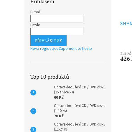
Přihlášení
E-mail
SHAM
Heslo
PŘIHLÁSIT SE
Nová registrace
Zapomenuté heslo
352 Kč
426
Top 10 produktů
Oprava-broušení CD / DVD disku
(25 a více ks)
60 Kč
Oprava-broušení CD / DVD disku
(1-10 ks)
70 Kč
Oprava-broušení CD / DVD disku
(11-24 ks)