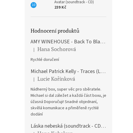
Avatar (soundtrack - CD)
239 Kč
Hodnocení produktů
AMY WINEHOUSE - Back To Black (LP)
Hana Sochorová
|
Hodnocení produktu je 5 z 5 hvězdiček.
Rychlé doručení
Michael Patrick Kelly - Traces (Limited Edition) (Premium Box-Set) (LP)
Lucie Kořínková
|
Hodnocení produktu je 5 z 5 hvězdiček.
Nádherný box, super věc pro sběratele.
Michael si dal záležet a každá část boxu, je
úžasná Doporučuji! Snadné objednaní,
skvělá komunikace a přiměřeně rychlé
dodání
Láska nebeská (soundtrack - CD) Love Actually