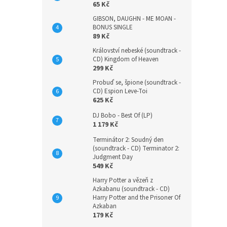
65 Kč
GIBSON, DAUGHN - ME MOAN -
BONUS SINGLE
89 Kč
Království nebeské (soundtrack -
CD) Kingdom of Heaven
299 Kč
Probuď se, špione (soundtrack -
CD) Espion Leve-Toi
625 Kč
DJ Bobo - Best Of (LP)
1 179 Kč
Terminátor 2: Soudný den
(soundtrack - CD) Terminator 2:
Judgment Day
549 Kč
Harry Potter a vězeň z
Azkabanu (soundtrack - CD)
Harry Potter and the Prisoner Of
Azkaban
179 Kč