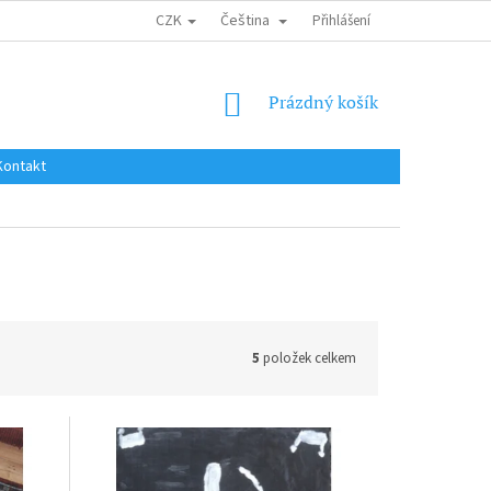
CZK
Čeština
DOPRAVA DO EU / INTERNATIONAL SHIPPING
Přihlášení
OBCHODNÍ PODMÍNKY
NÁKUPNÍ
Prázdný košík
KOŠÍK
Kontakt
5
položek celkem