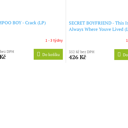
POO BOY - Crack (LP)
SECRET BOYFRIEND - This I
Always Where Youve Lived (
1 - 3 týdny
1
 bez DPH
352 Kč bez DPH
Do košíku
Do
 Kč
426 Kč
O
v
l
á
d
a
c
í
p
r
v