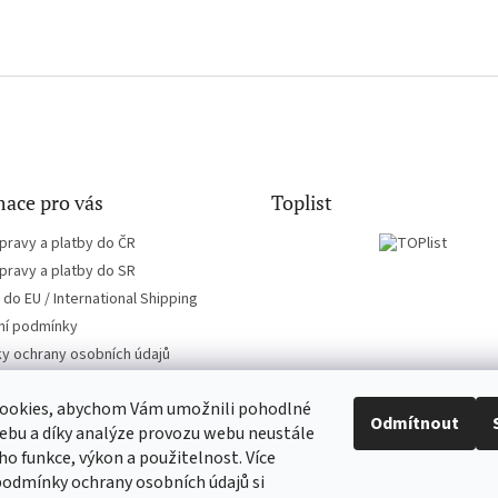
ace pro vás
Toplist
pravy a platby do ČR
pravy a platby do SR
do EU / International Shipping
í podmínky
y ochrany osobních údajů
ookies, abychom Vám umožnili pohodlné
Odmítnout
ebu a díky analýze provozu webu neustále
eho funkce, výkon a použitelnost. Více
CD-hudba.cz
EN-filmy.cz
podmínky ochrany osobních údajů si