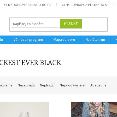
CENY DOPRAVY A PLATBY DO ČR
CENY DOPRAVY A PLATBY DO SR
HLEDAT
du
Věrnostní program
Mapa serveru
Napište nám
CKEST EVER BLACK
učujeme
Nejlevnější
Nejdražší
Nejprodávanější
Abecedně