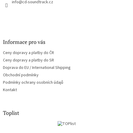
í
info
@
cd-soundtrack.cz
p
r
v
k
y
v
ý
Informace pro vás
p
i
Ceny dopravy a platby do ČR
s
u
Ceny dopravy a platby do SR
Doprava do EU / International Shipping
Obchodní podmínky
Podmínky ochrany osobních údajů
Kontakt
Toplist