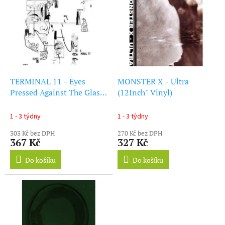
ý
r
p
o
i
d
s
u
p
k
r
t
o
ů
d
TERMINAL 11 - Eyes
MONSTER X - Ultra
u
Pressed Against The Glass
(12Inch" Vinyl)
k
(12Inch" Vinyl)
t
1 - 3 týdny
1 - 3 týdny
ů
303 Kč bez DPH
270 Kč bez DPH
367 Kč
327 Kč
Do košíku
Do košíku