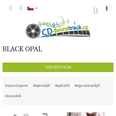
Přejít
na
NÁKU
obsah
KOŠÍK
BLACK OPAL
OTEVŘÍT FILTR
Ř
a
Doporučujeme
Nejlevnější
Nejdražší
Nejprodávanější
z
e
Abecedně
n
í
V
p