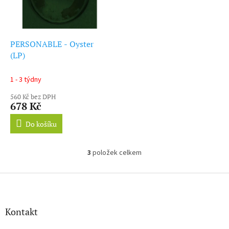
PERSONABLE - Oyster
(LP)
1 - 3 týdny
560 Kč bez DPH
678 Kč
Do košíku
3
položek celkem
O
v
l
Z
á
á
d
p
a
a
Kontakt
c
t
í