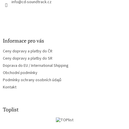
í
info
@
cd-soundtrack.cz
p
r
v
k
y
v
ý
Informace pro vás
p
i
Ceny dopravy a platby do ČR
s
u
Ceny dopravy a platby do SR
Doprava do EU / International Shipping
Obchodní podmínky
Podmínky ochrany osobních údajů
Kontakt
Toplist