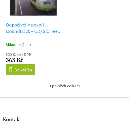
Odpočívej v pokoji
(soundtrack - CD) Six Feet
Under: Everything Ends
Skladem
(1 ks)
300 Kč bez DPH
363 Kč
Do košíku
3
položek celkem
O
v
l
Z
á
á
d
p
a
a
Kontakt
c
t
í