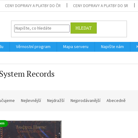
CENY DOPRAVY A PLATBY DO ČR
CENY DOPRAVY A PLATBY DO SR
HLEDAT
du
Věrnostní program
Mapa serveru
Napište nám
 System Records
učujeme
Nejlevnější
Nejdražší
Nejprodávanější
Abecedně
dem