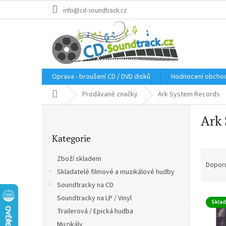
Přejít
info@cd-soundtrack.cz
na
obsah
Oprava - broušení CD / DVD disků
Hodnocení obcho
Domů
Prodávané značky
Ark System Records
P
Ark
o
Přeskočit
s
Kategorie
kategorie
t
Ř
r
Zboží skladem
a
a
Dopor
Skladatelé filmové a muzikálové hudby
z
n
e
Soundtracky na CD
n
V
n
í
Soundtracky na LP / Vinyl
Skla
ý
í
p
Trailerová / Epická hudba
p
p
a
Muzikály