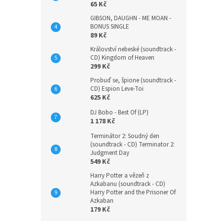
65 Kč
GIBSON, DAUGHN - ME MOAN -
BONUS SINGLE
89 Kč
Království nebeské (soundtrack -
CD) Kingdom of Heaven
299 Kč
Probuď se, špione (soundtrack -
CD) Espion Leve-Toi
625 Kč
DJ Bobo - Best Of (LP)
1 178 Kč
Terminátor 2: Soudný den
(soundtrack - CD) Terminator 2:
Judgment Day
549 Kč
Harry Potter a vězeň z
Azkabanu (soundtrack - CD)
Harry Potter and the Prisoner Of
Azkaban
179 Kč