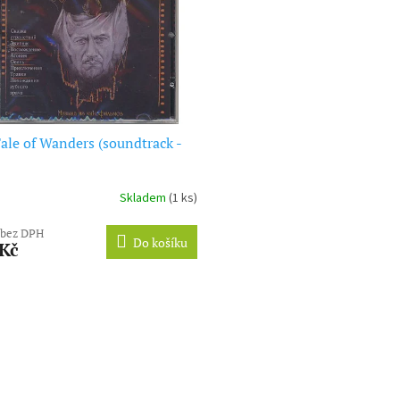
ale of Wanders (soundtrack -
Skladem
(1 ks)
 bez DPH
Do košíku
 Kč
O
v
l
á
d
a
c