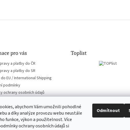
ace pro vás
Toplist
pravy a platby do ČR
pravy a platby do SR
do EU / International Shipping
í podmínky
y ochrany osobních údajů
ookies, abychom Vám umožnili pohodlné
Odmítnout
ebu a díky analýze provozu webu neustále
eho funkce, výkon a použitelnost. Více
CD-hudba.cz
EN-filmy.cz
podmínky ochrany osobních údajů si