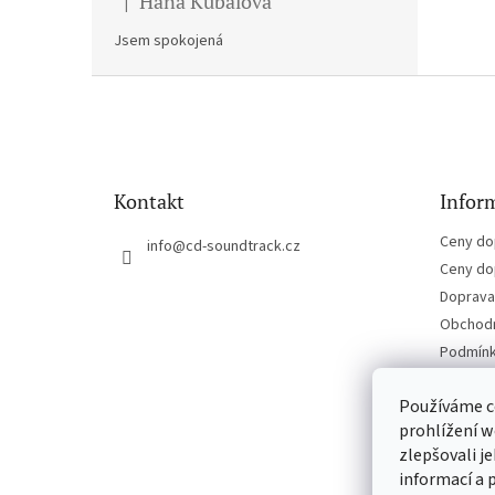
Hana Kubalova
|
Hodnocení produktu je 5 z 5 hvězdiček.
Jsem spokojená
Z
á
p
a
t
Kontakt
Inform
í
Ceny do
info
@
cd-soundtrack.cz
Ceny do
Doprava 
Obchodn
Podmínk
Kontakt
Používáme c
prohlížení w
zlepšovali j
informací a 