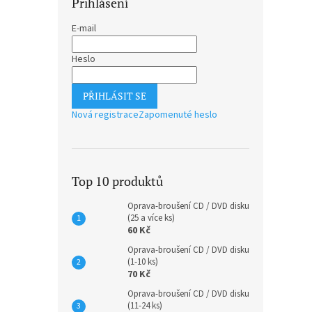
Přihlášení
E-mail
Heslo
PŘIHLÁSIT SE
Nová registrace
Zapomenuté heslo
Top 10 produktů
Oprava-broušení CD / DVD disku
(25 a více ks)
60 Kč
Oprava-broušení CD / DVD disku
(1-10 ks)
70 Kč
Oprava-broušení CD / DVD disku
(11-24 ks)