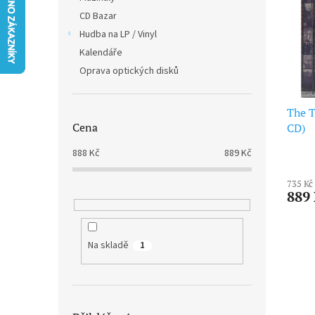
i
r
n
CD Bazar
s
o
e
p
Hudba na LP / Vinyl
d
l
r
u
Kalendáře
o
k
Oprava optických disků
d
t
u
ů
k
The T
Cena
t
CD)
ů
888
Kč
889
Kč
735 Kč
889
Na skladě
1