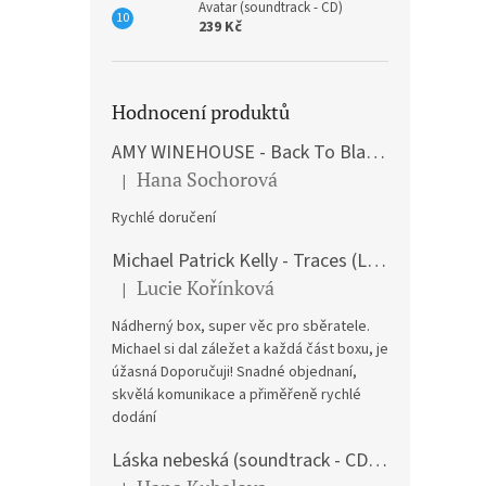
Avatar (soundtrack - CD)
239 Kč
Hodnocení produktů
AMY WINEHOUSE - Back To Black (LP)
Hana Sochorová
|
Hodnocení produktu je 5 z 5 hvězdiček.
Rychlé doručení
Michael Patrick Kelly - Traces (Limited Edition) (Premium Box-Set) (LP)
Lucie Kořínková
|
Hodnocení produktu je 5 z 5 hvězdiček.
Nádherný box, super věc pro sběratele.
Michael si dal záležet a každá část boxu, je
úžasná Doporučuji! Snadné objednaní,
skvělá komunikace a přiměřeně rychlé
dodání
Láska nebeská (soundtrack - CD) Love Actually