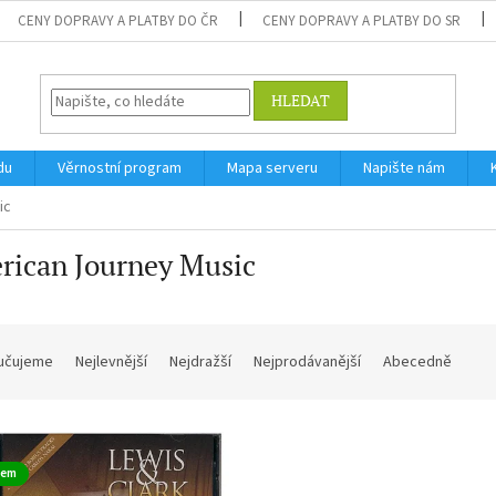
CENY DOPRAVY A PLATBY DO ČR
CENY DOPRAVY A PLATBY DO SR
HLEDAT
du
Věrnostní program
Mapa serveru
Napište nám
ic
rican Journey Music
učujeme
Nejlevnější
Nejdražší
Nejprodávanější
Abecedně
dem