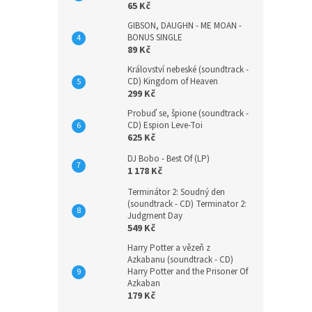
65 Kč
GIBSON, DAUGHN - ME MOAN -
BONUS SINGLE
89 Kč
Království nebeské (soundtrack -
CD) Kingdom of Heaven
299 Kč
Probuď se, špione (soundtrack -
CD) Espion Leve-Toi
625 Kč
DJ Bobo - Best Of (LP)
1 178 Kč
Terminátor 2: Soudný den
(soundtrack - CD) Terminator 2:
Judgment Day
549 Kč
Harry Potter a vězeň z
Azkabanu (soundtrack - CD)
Harry Potter and the Prisoner Of
Azkaban
179 Kč