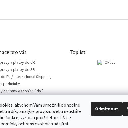
ace pro vás
Toplist
pravy a platby do ČR
pravy a platby do SR
do EU / International Shipping
í podmínky
y ochrany osobních údajů
ookies, abychom Vám umožnili pohodlné
Odmítnout
ebu a díky analýze provozu webu neustále
eho funkce, výkon a použitelnost. Více
CD-hudba.cz
EN-filmy.cz
podmínky ochrany osobních údajů si