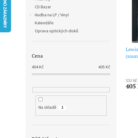
i
r
n
CD Bazar
s
o
e
p
Hudba na LP / Vinyl
d
l
r
u
Kalendáře
o
k
Oprava optických disků
d
t
u
ů
k
Lewis
Cena
t
(soun
ů
404
Kč
405
Kč
335 Kč
405
Na skladě
1