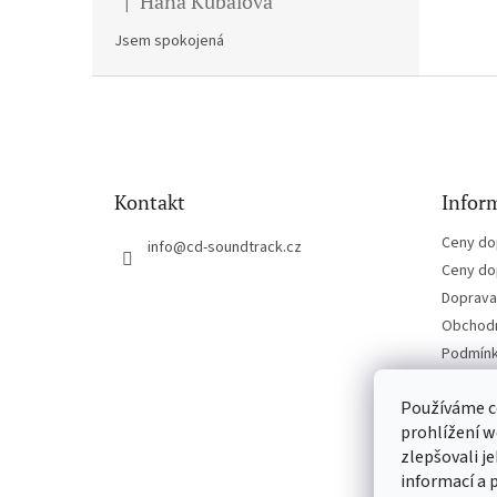
Hana Kubalova
|
Hodnocení produktu je 5 z 5 hvězdiček.
Jsem spokojená
Z
á
p
a
t
Kontakt
Inform
í
Ceny do
info
@
cd-soundtrack.cz
Ceny do
Doprava 
Obchodn
Podmínk
Kontakt
Používáme c
prohlížení w
zlepšovali j
informací a 