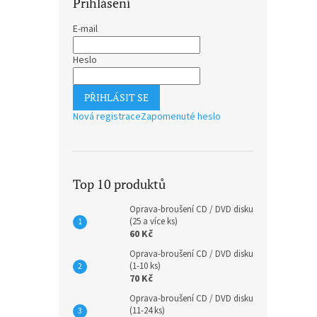
Přihlášení
E-mail
Heslo
PŘIHLÁSIT SE
Nová registrace
Zapomenuté heslo
Top 10 produktů
Oprava-broušení CD / DVD disku
(25 a více ks)
60 Kč
Oprava-broušení CD / DVD disku
(1-10 ks)
70 Kč
Oprava-broušení CD / DVD disku
(11-24 ks)