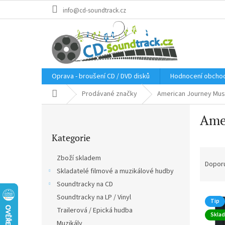
Přejít
info@cd-soundtrack.cz
na
obsah
Oprava - broušení CD / DVD disků
Hodnocení obcho
Domů
Prodávané značky
American Journey Mus
P
Ame
o
Přeskočit
s
Kategorie
kategorie
t
Ř
r
Zboží skladem
a
a
Dopor
Skladatelé filmové a muzikálové hudby
z
n
e
Soundtracky na CD
n
V
n
í
Soundtracky na LP / Vinyl
Tip
ý
í
p
Trailerová / Epická hudba
Skla
p
p
a
Muzikály