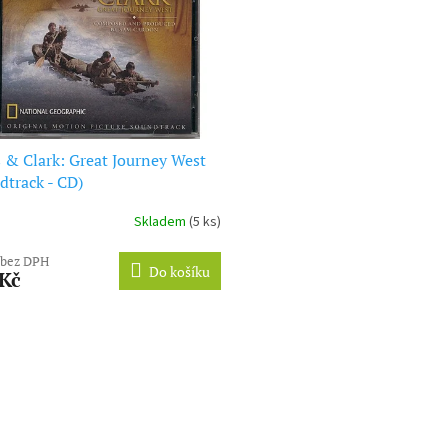
 & Clark: Great Journey West
dtrack - CD)
Skladem
(5 ks)
 bez DPH
Do košíku
 Kč
O
v
l
á
d
a
c