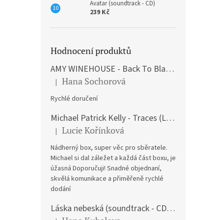
Avatar (soundtrack - CD)
239 Kč
Hodnocení produktů
AMY WINEHOUSE - Back To Black (LP)
Hana Sochorová
|
Hodnocení produktu je 5 z 5 hvězdiček.
Rychlé doručení
Michael Patrick Kelly - Traces (Limited Edition) (Premium Box-Set) (LP)
Lucie Kořínková
|
Hodnocení produktu je 5 z 5 hvězdiček.
Nádherný box, super věc pro sběratele.
Michael si dal záležet a každá část boxu, je
úžasná Doporučuji! Snadné objednaní,
skvělá komunikace a přiměřeně rychlé
dodání
Láska nebeská (soundtrack - CD) Love Actually