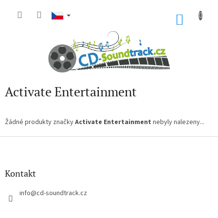
Přejít
na
NÁKU
obsah
KOŠÍK
Activate Entertainment
Žádné produkty značky
Activate Entertainment
nebyly nalezeny...
Z
á
p
a
Kontakt
t
í
info
@
cd-soundtrack.cz