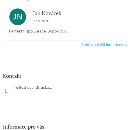
Jan Nováček
JN
Hodnocení obchodu je 5 z 5 hvězdiček.
22.5.2026
Perfektní spolupráce. Doporučuji.
Zobrazit další hodnocení
Z
á
p
a
Kontakt
t
í
info
@
cd-soundtrack.cz
Informace pro vás