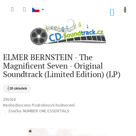
Přejít
na
NÁKU
obsah
KOŠÍK
ELMER BERNSTEIN - The
Magnificent Seven - Original
Soundtrack (Limited Edition) (LP)
𝄞
20 skladeb
291018
Průměrné
Neohodnoceno
Podrobnosti hodnocení
hodnocení
Značka:
NUMBER ONE ESSENTIALS
produktu
je
0,0
z