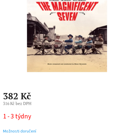
5
hvězdiček.
382 Kč
316 Kč bez DPH
Měrná
1 - 3 týdny
cena:
Možnosti doručení