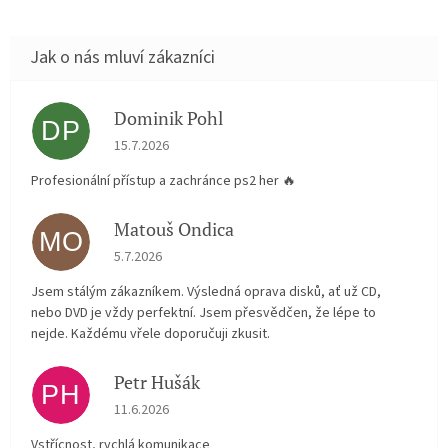
Dominik Pohl
DP
Hodnocení obchodu je 5 z 5 hvězdiček.
15.7.2026
Profesionální přístup a zachránce ps2 her 🔥
Matouš Ondica
MO
Hodnocení obchodu je 5 z 5 hvězdiček.
5.7.2026
Jsem stálým zákazníkem. Výsledná oprava disků, ať už CD,
nebo DVD je vždy perfektní. Jsem přesvědčen, že lépe to
nejde. Každému vřele doporučuji zkusit.
Petr Hušák
PH
Hodnocení obchodu je 5 z 5 hvězdiček.
11.6.2026
Vstřícnost, rychlá komunikace