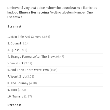
Limitovaná vinylová edice kultovního soundtracku s ikonickou
hudbou
Elmera Bernsteina
. Vydáno labelem Number One
Essentials.
Strana A
Main Title And Calvera
(3:56)
Council
(3:14)
Quest
(1:00)
Strange Funeral /After The Brawl
(6:47)
Vin's Luck
(2:02)
And Then There Were Two
(1:45)
Worst Shot
(3:02)
The Journey
(4:38)
Toro
(3:23)
Training
(1:27)
Strana B