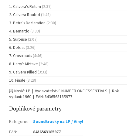
Calvera's Return
(2:37)
Calvera Routed
(1:49)
Petra's Declaration
(2:30)
Bernardo
(3:33)
Surprise
(2:07)
Defeat
(3:26)
Crossroads
(4:46)
Harry's Mistake
(2:48)
Calvera Killed
(3:33)
Finale
(3:28)
📀 Nosič: LP | Vydavatelství: NUMBER ONE ESSENTIALS | Rok
vydání: 1960 | EAN: 8436563185977
Doplňkové parametry
Kategorie
:
Soundtracky na LP / Vinyl
EAN
:
8436563185977