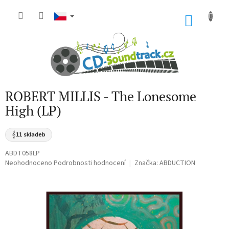
Přejít
na
NÁKU
obsah
KOŠÍK
ROBERT MILLIS - The Lonesome
High (LP)
𝄞
11 skladeb
ABDT058LP
Průměrné
Neohodnoceno
Podrobnosti hodnocení
Značka:
ABDUCTION
hodnocení
produktu
je
0,0
z
5