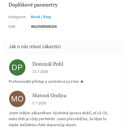
Doplňkové parametry
Kategorie
:
Rock / Pop
EAN
:
0613505500236
Dominik Pohl
DP
Hodnocení obchodu je 5 z 5 hvězdiček.
15.7.2026
Profesionální přístup a zachránce ps2 her 🔥
Matouš Ondica
MO
Hodnocení obchodu je 5 z 5 hvězdiček.
5.7.2026
Jsem stálým zákazníkem. Výsledná oprava disků, ať už CD,
nebo DVD je vždy perfektní. Jsem přesvědčen, že lépe to
nejde. Každému vřele doporučuji zkusit.