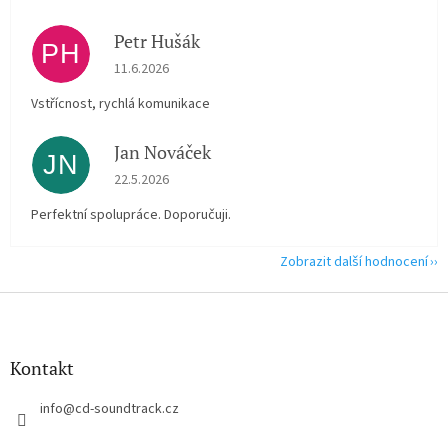
Petr Hušák
PH
Hodnocení obchodu je 5 z 5 hvězdiček.
11.6.2026
Vstřícnost, rychlá komunikace
Jan Nováček
JN
Hodnocení obchodu je 5 z 5 hvězdiček.
22.5.2026
Perfektní spolupráce. Doporučuji.
Zobrazit další hodnocení
Z
á
p
a
Kontakt
t
í
info
@
cd-soundtrack.cz