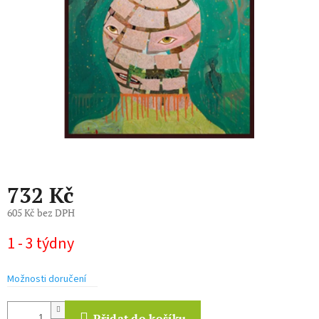
hvězdiček.
732 Kč
605 Kč bez DPH
Měrná
1 - 3 týdny
cena:
Možnosti doručení
Přidat do košíku