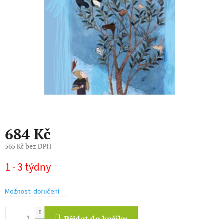
hvězdiček.
684 Kč
565 Kč bez DPH
Měrná
1 - 3 týdny
cena:
Možnosti doručení
Přidat do košíku