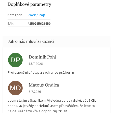
Doplňkové parametry
Kategorie
:
Rock / Pop
EAN
:
4250795603450
Dominik Pohl
DP
Hodnocení obchodu je 5 z 5 hvězdiček.
15.7.2026
Profesionální přístup a zachránce ps2 her 🔥
Matouš Ondica
MO
Hodnocení obchodu je 5 z 5 hvězdiček.
5.7.2026
Jsem stálým zákazníkem. Výsledná oprava disků, ať už CD,
nebo DVD je vždy perfektní. Jsem přesvědčen, že lépe to
nejde. Každému vřele doporučuji zkusit.