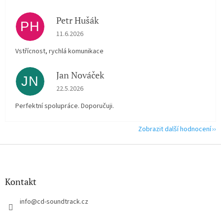
Petr Hušák
PH
Hodnocení obchodu je 5 z 5 hvězdiček.
11.6.2026
Vstřícnost, rychlá komunikace
Jan Nováček
JN
Hodnocení obchodu je 5 z 5 hvězdiček.
22.5.2026
Perfektní spolupráce. Doporučuji.
Zobrazit další hodnocení
Z
á
p
a
Kontakt
t
í
info
@
cd-soundtrack.cz