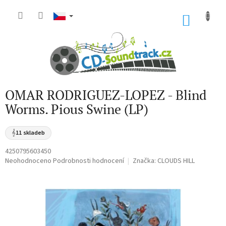
Přejít
na
NÁKU
obsah
KOŠÍK
OMAR RODRIGUEZ-LOPEZ - Blind
Worms. Pious Swine (LP)
𝄞
11 skladeb
4250795603450
Průměrné
Neohodnoceno
Podrobnosti hodnocení
Značka:
CLOUDS HILL
hodnocení
produktu
je
0,0
z
5