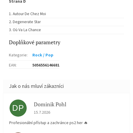
Strana D
Autour De Chez Moi
Degenerate Star
Où Va La Chance
Doplňkové parametry
Kategorie
:
Rock / Pop
EAN
:
5056556146681
Dominik Pohl
DP
Hodnocení obchodu je 5 z 5 hvězdiček.
15.7.2026
Profesionální přístup a zachránce ps2 her 🔥