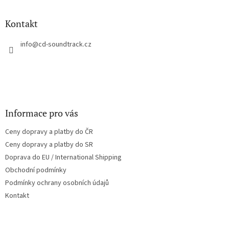
á
p
a
Kontakt
t
í
info
@
cd-soundtrack.cz
Informace pro vás
Ceny dopravy a platby do ČR
Ceny dopravy a platby do SR
Doprava do EU / International Shipping
Obchodní podmínky
Podmínky ochrany osobních údajů
Kontakt