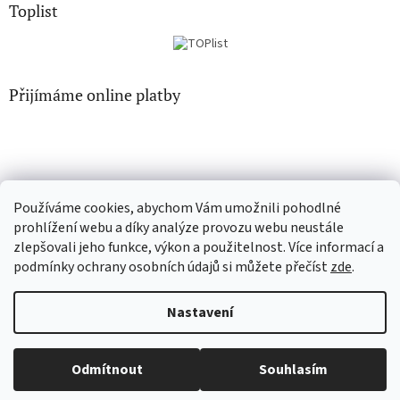
Toplist
Přijímáme online platby
Používáme cookies, abychom Vám umožnili pohodlné
CD-hudba.cz
EN-filmy.cz
prohlížení webu a díky analýze provozu webu neustále
zlepšovali jeho funkce, výkon a použitelnost. Více informací a
podmínky ochrany osobních údajů si můžete přečíst
zde
.
Vytvořil Shoptet
Nastavení
Copyright 2026
CD-Soundtrack.cz
. Všechna práva vyhrazena.
Odmítnout
Souhlasím
Upravit nastavení cookies