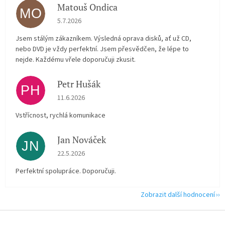
Matouš Ondica
MO
Hodnocení obchodu je 5 z 5 hvězdiček.
5.7.2026
Jsem stálým zákazníkem. Výsledná oprava disků, ať už CD,
nebo DVD je vždy perfektní. Jsem přesvědčen, že lépe to
nejde. Každému vřele doporučuji zkusit.
Petr Hušák
PH
Hodnocení obchodu je 5 z 5 hvězdiček.
11.6.2026
Vstřícnost, rychlá komunikace
Jan Nováček
JN
Hodnocení obchodu je 5 z 5 hvězdiček.
22.5.2026
Perfektní spolupráce. Doporučuji.
Zobrazit další hodnocení
Z