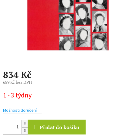
l
834 Kč
689 Kč bez DPH
Měrná
1 - 3 týdny
cena:
Možnosti doručení
Přidat do košíku