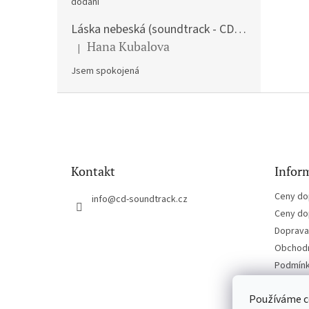
dodání
Láska nebeská (soundtrack - CD) Love Actually
Hana Kubalova
|
Hodnocení produktu je 5 z 5 hvězdiček.
Jsem spokojená
Z
á
p
a
t
Kontakt
Inform
í
Ceny do
info
@
cd-soundtrack.cz
Ceny do
Doprava 
Obchodn
Podmínk
Kontakt
Používáme c