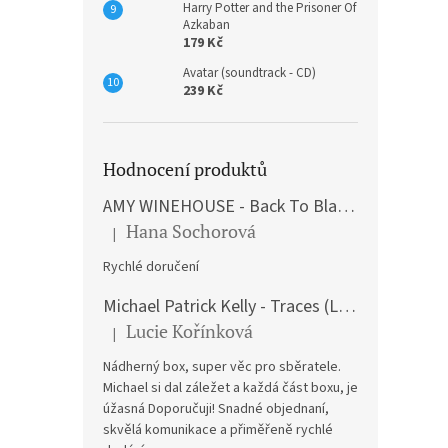
Harry Potter and the Prisoner Of
Azkaban
179 Kč
Avatar (soundtrack - CD)
239 Kč
Hodnocení produktů
AMY WINEHOUSE - Back To Black (LP)
Hana Sochorová
|
Hodnocení produktu je 5 z 5 hvězdiček.
Rychlé doručení
Michael Patrick Kelly - Traces (Limited Edition) (Premium Box-Set) (LP)
Lucie Kořínková
|
Hodnocení produktu je 5 z 5 hvězdiček.
Nádherný box, super věc pro sběratele.
Michael si dal záležet a každá část boxu, je
úžasná Doporučuji! Snadné objednaní,
skvělá komunikace a přiměřeně rychlé