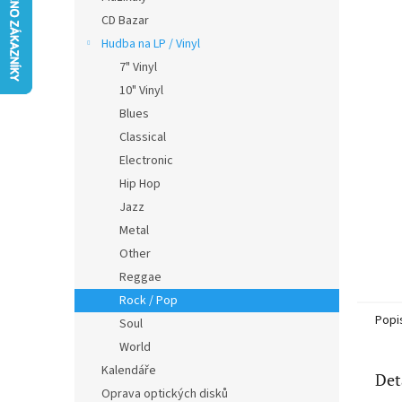
5
n
CD Bazar
hvězdič
e
Hudba na LP / Vinyl
l
7" Vinyl
10" Vinyl
Blues
Classical
Electronic
Hip Hop
Jazz
Metal
Other
Reggae
Rock / Pop
Popi
Soul
World
Kalendáře
Det
Oprava optických disků