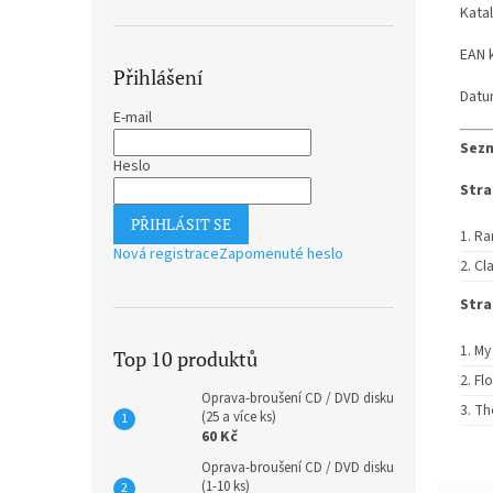
Kata
EAN 
Přihlášení
Datu
E-mail
Sezn
Heslo
Stra
PŘIHLÁSIT SE
Ra
Nová registrace
Zapomenuté heslo
Cl
Stra
My
Top 10 produktů
Fl
Oprava-broušení CD / DVD disku
Th
(25 a více ks)
60 Kč
Oprava-broušení CD / DVD disku
(1-10 ks)