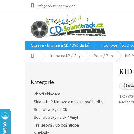
Přejít
info@cd-soundtrack.cz
na
obsah
Oprava - broušení CD / DVD disků
Hodnocení obcho
Domů
Hudba na LP / Vinyl
Rock / Pop
KID 
P
KID
o
Přeskočit
s
Kategorie
kategorie
t
𝄞
8 skl
r
Zboží skladem
TSQ523
a
Skladatelé filmové a muzikálové hudby
Průměr
Neohod
n
hodnoce
Soundtracky na CD
n
produkt
í
Soundtracky na LP / Vinyl
je
p
0,0
Trailerová / Epická hudba
a
z
Muzikály