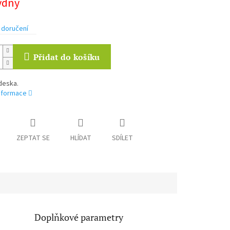
týdny
 doručení
Přidat do košíku
deska.
informace
ZEPTAT SE
HLÍDAT
SDÍLET
Doplňkové parametry