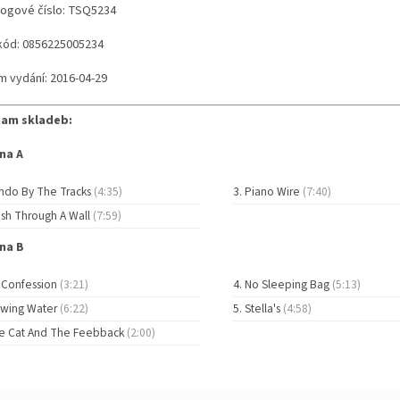
logové číslo: TSQ5234
kód: 0856225005234
m vydání: 2016-04-29
am skladeb:
na A
ndo By The Tracks
(4:35)
Piano Wire
(7:40)
ash Through A Wall
(7:59)
na B
 Confession
(3:21)
No Sleeping Bag
(5:13)
owing Water
(6:22)
Stella's
(4:58)
e Cat And The Feebback
(2:00)