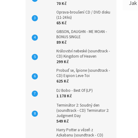
70 Kč
Oprava-broušení CD / DVD disku
(11-24 ks)
65 Kč
GIBSON, DAUGHN - ME MOAN -
BONUS SINGLE
89 Kč
Království nebeské (soundtrack -
CD) Kingdom of Heaven
299 Kč
Probuď se, špione (soundtrack -
CD) Espion Leve-Toi
625 Kč
DJ Bobo - Best Of (LP)
1 178 Kč
Terminátor 2: Soudný den
(soundtrack - CD) Terminator 2:
Judgment Day
549 Kč
Harry Potter a vězeň z
Azkabanu (soundtrack - CD)