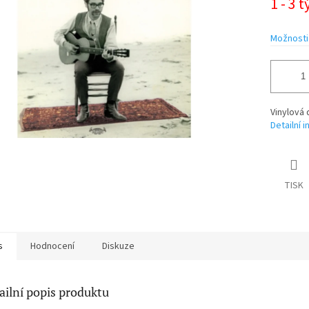
1 - 3 
cena:
ek.
Možnosti
Vinylová 
Detailní 
TISK
s
Hodnocení
Diskuze
ailní popis produktu