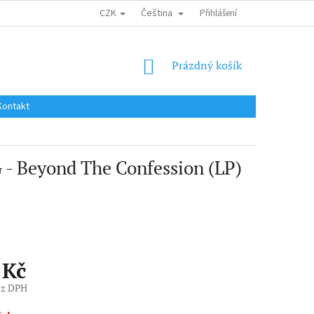
CZK
Čeština
DOPRAVA DO EU / INTERNATIONAL SHIPPING
Přihlášení
OBCHODNÍ PODMÍNKY
NÁKUPNÍ
Prázdný košík
KOŠÍK
Kontakt
Beyond The Confession (LP)
 Kč
ez DPH