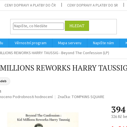
CENY DOPRAVY A PLATBY DO ČR
CENY DOPRAVY A PLATBY DO SR
HLEDAT
du
Věrnostní program
Mapa serveru
Napište nám
MILLIONS REWORKS HARRY TAUSSIG - Beyond The Confession (LP)
 MILLIONS REWORKS HARRY TAUSSIG - 
adeb
4
né
noceno
Podrobnosti hodnocení
Značka:
TOMPKINS SQUARE
ní
394
u
326 Kč b
Měrná