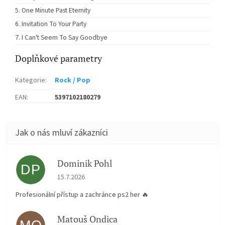
One Minute Past Eternity
Invitation To Your Party
I Can't Seem To Say Goodbye
Doplňkové parametry
Kategorie
:
Rock / Pop
EAN
:
5397102180279
Dominik Pohl
DP
Hodnocení obchodu je 5 z 5 hvězdiček.
15.7.2026
Profesionální přístup a zachránce ps2 her 🔥
Matouš Ondica