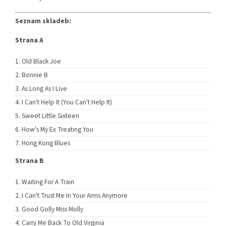
Seznam skladeb:
Strana A
Old Black Joe
Bonnie B
As Long As I Live
I Can't Help It (You Can't Help It)
Sweet Little Sixteen
How's My Ex Treating You
Hong Kong Blues
Strana B
Waiting For A Train
I Can't Trust Me In Your Arms Anymore
Good Golly Miss Molly
Carry Me Back To Old Virginia