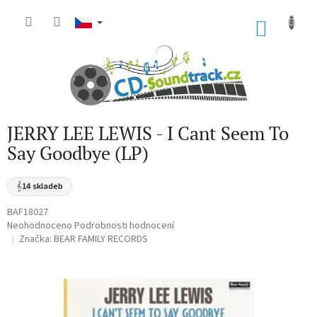
Přejít
na
NÁKU
obsah
KOŠÍK
JERRY LEE LEWIS - I Cant Seem To
Say Goodbye (LP)
𝄞
14 skladeb
BAF18027
Průměrné
Neohodnoceno
Podrobnosti hodnocení
hodnocení
Značka:
BEAR FAMILY RECORDS
produktu
je
0,0
z
5