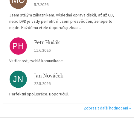
MO
Hodnocení obchodu je 5 z 5 hvězdiček.
5.7.2026
Jsem stálým zákazníkem. Výsledná oprava disků, ať už CD,
nebo DVD je vždy perfektní. Jsem přesvědčen, že lépe to
nejde. Každému vřele doporučuji zkusit.
Petr Hušák
PH
Hodnocení obchodu je 5 z 5 hvězdiček.
11.6.2026
Vstřícnost, rychlá komunikace
Jan Nováček
JN
Hodnocení obchodu je 5 z 5 hvězdiček.
22.5.2026
Perfektní spolupráce. Doporučuji.
Zobrazit další hodnocení
Z
á
p