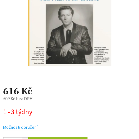
hvězdiček.
616 Kč
509 Kč bez DPH
Měrná
1 - 3 týdny
cena:
Možnosti doručení