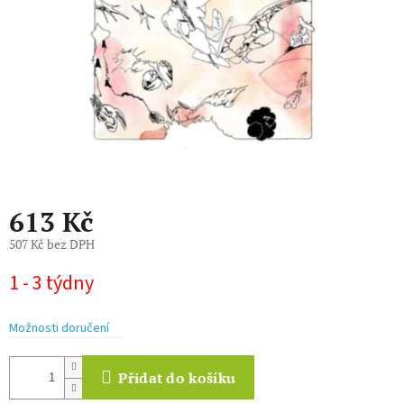
613 Kč
507 Kč bez DPH
Měrná
1 - 3 týdny
cena:
Možnosti doručení
Přidat do košíku