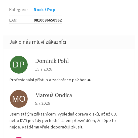
Kategorie
:
Rock / Pop
EAN
:
0810096650962
Dominik Pohl
DP
Hodnocení obchodu je 5 z 5 hvězdiček.
15.7.2026
Profesionální přístup a zachránce ps2 her 🔥
Matouš Ondica
MO
Hodnocení obchodu je 5 z 5 hvězdiček.
5.7.2026
Jsem stálým zákazníkem. Výsledná oprava disků, ať už CD,
nebo DVD je vždy perfektní. Jsem přesvědčen, že lépe to
nejde. Každému vřele doporučuji zkusit.