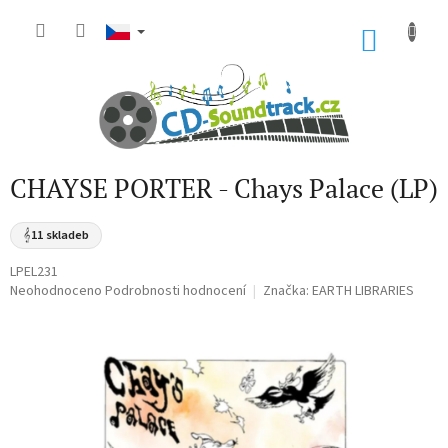
Přejít
na
NÁKU
obsah
KOŠÍK
CHAYSE PORTER - Chays Palace (LP)
𝄞
11 skladeb
LPEL231
Průměrné
Neohodnoceno
Podrobnosti hodnocení
Značka:
EARTH LIBRARIES
hodnocení
produktu
je
0,0
z
5
hvězdiček.