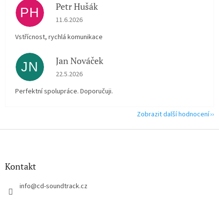
Petr Hušák
PH
Hodnocení obchodu je 5 z 5 hvězdiček.
11.6.2026
Vstřícnost, rychlá komunikace
Jan Nováček
JN
Hodnocení obchodu je 5 z 5 hvězdiček.
22.5.2026
Perfektní spolupráce. Doporučuji.
Zobrazit další hodnocení
Z
á
p
a
Kontakt
t
í
info
@
cd-soundtrack.cz