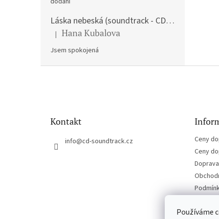
dodání
Láska nebeská (soundtrack - CD) Love Actually
Hana Kubalova
|
Hodnocení produktu je 5 z 5 hvězdiček.
Jsem spokojená
Z
á
p
a
t
Kontakt
Inform
í
Ceny do
info
@
cd-soundtrack.cz
Ceny do
Doprava 
Obchodn
Podmínk
Kontakt
Používáme c