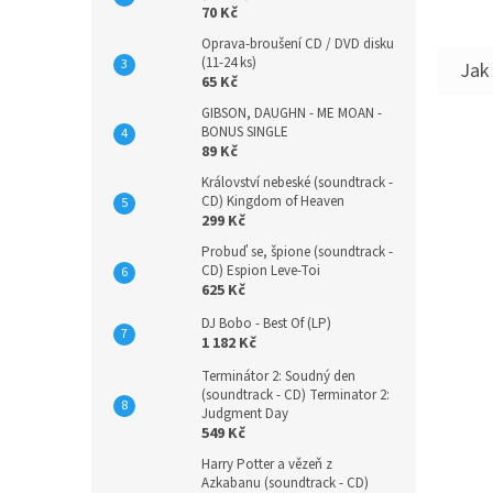
70 Kč
Oprava-broušení CD / DVD disku
(11-24 ks)
65 Kč
GIBSON, DAUGHN - ME MOAN -
BONUS SINGLE
89 Kč
Království nebeské (soundtrack -
CD) Kingdom of Heaven
299 Kč
Probuď se, špione (soundtrack -
CD) Espion Leve-Toi
625 Kč
DJ Bobo - Best Of (LP)
1 182 Kč
Terminátor 2: Soudný den
(soundtrack - CD) Terminator 2:
Judgment Day
549 Kč
Harry Potter a vězeň z
Azkabanu (soundtrack - CD)