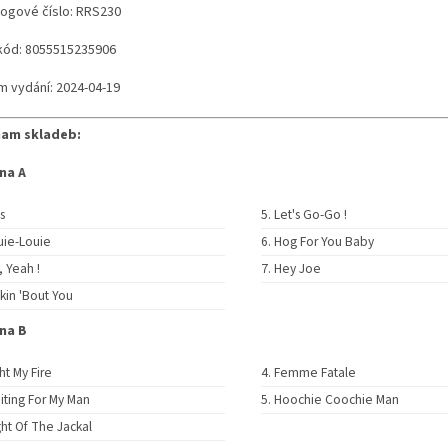
logové číslo: RRS230
kód: 8055515235906
m vydání: 2024-04-19
am skladeb:
na A
ls
Let's Go-Go !
uie-Louie
Hog For You Baby
, Yeah !
Hey Joe
kin 'Bout You
na B
ht My Fire
Femme Fatale
iting For My Man
Hoochie Coochie Man
ght Of The Jackal