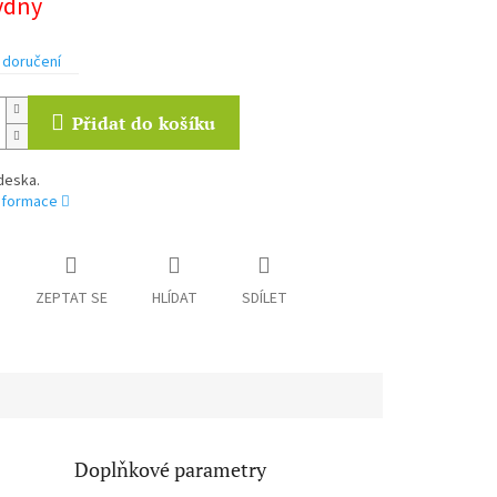
týdny
 doručení
Přidat do košíku
deska.
informace
ZEPTAT SE
HLÍDAT
SDÍLET
Doplňkové parametry