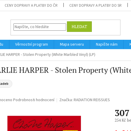
CENY DOPRAVY A PLATBY DO ČR
CENY DOPRAVY A PLATBY DO SR
HLEDAT
du
Věrnostní program
Mapa serveru
Napište nám
LIE HARPER - Stolen Property (White Marbled Vinyl) (LP)
LIE HARPER - Stolen Property (White
ladeb
né
noceno
Podrobnosti hodnocení
Značka:
RADIATION REISSUES
ní
307
u
254 Kč b
Měrná