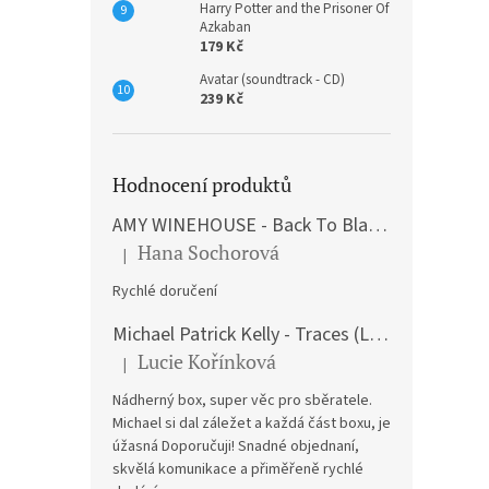
Harry Potter and the Prisoner Of
Azkaban
179 Kč
Avatar (soundtrack - CD)
239 Kč
Hodnocení produktů
AMY WINEHOUSE - Back To Black (LP)
Hana Sochorová
|
Hodnocení produktu je 5 z 5 hvězdiček.
Rychlé doručení
Michael Patrick Kelly - Traces (Limited Edition) (Premium Box-Set) (LP)
Lucie Kořínková
|
Hodnocení produktu je 5 z 5 hvězdiček.
Nádherný box, super věc pro sběratele.
Michael si dal záležet a každá část boxu, je
úžasná Doporučuji! Snadné objednaní,
skvělá komunikace a přiměřeně rychlé