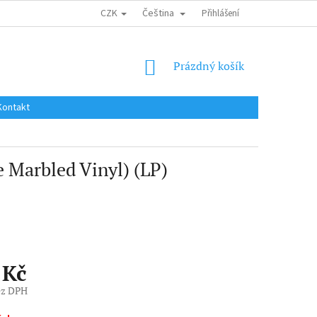
CZK
Čeština
DOPRAVA DO EU / INTERNATIONAL SHIPPING
Přihlášení
OBCHODNÍ PODMÍNKY
NÁKUPNÍ
Prázdný košík
KOŠÍK
Kontakt
 Marbled Vinyl) (LP)
 Kč
ez DPH