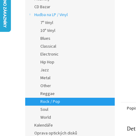
5
n
CD Bazar
hvězdič
e
Hudba na LP / Vinyl
l
7" Vinyl
10" Vinyl
Blues
Classical
Electronic
Hip Hop
Jazz
Metal
Other
Reggae
Rock / Pop
Popi
Soul
World
Kalendáře
Det
Oprava optických disků