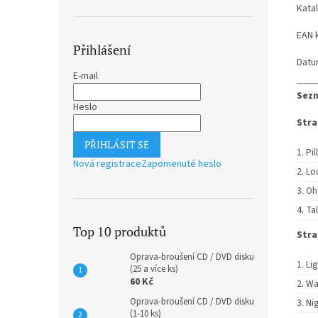
Kata
EAN 
Přihlášení
Datu
E-mail
Sezn
Heslo
Stra
PŘIHLÁSIT SE
Pil
Nová registrace
Zapomenuté heslo
Lo
Oh
Tal
Top 10 produktů
Stra
Oprava-broušení CD / DVD disku
Lig
(25 a více ks)
60 Kč
Wa
Oprava-broušení CD / DVD disku
Ni
(1-10 ks)