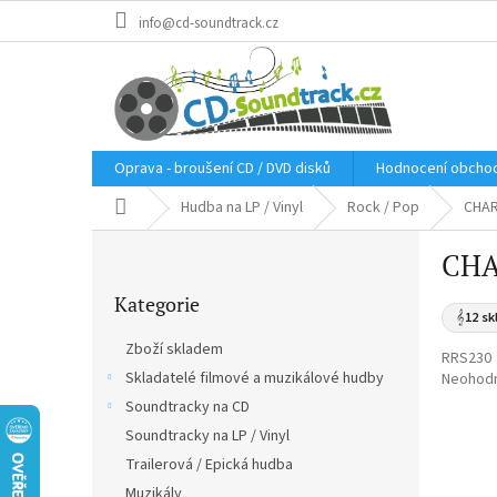
Přejít
info@cd-soundtrack.cz
na
obsah
Oprava - broušení CD / DVD disků
Hodnocení obcho
Domů
Hudba na LP / Vinyl
Rock / Pop
CHAR
P
CHAR
o
Přeskočit
s
Kategorie
kategorie
t
𝄞
12 sk
r
Zboží skladem
RRS230
a
Skladatelé filmové a muzikálové hudby
Průměr
Neohod
n
hodnoce
Soundtracky na CD
n
produkt
í
Soundtracky na LP / Vinyl
je
p
0,0
Trailerová / Epická hudba
a
z
Muzikály