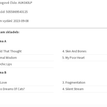
logové číslo: AUK043LP
kód: 5055869543125
m vydání: 2023-09-08
am skladeb:
na A
ld That Thought
Skin And Bones
imal Wisdom
My Poor Heart
chic Lips
na B
 Love
Fragmentation
o Dreams Of Cats?
Silent Stream