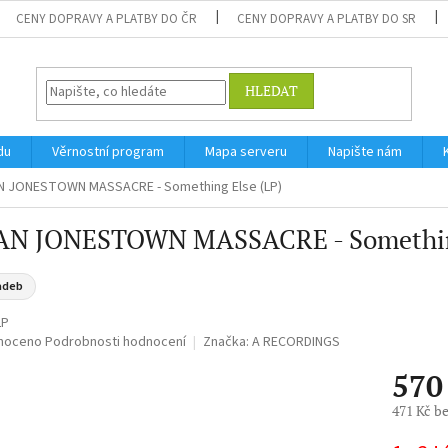
CENY DOPRAVY A PLATBY DO ČR
CENY DOPRAVY A PLATBY DO SR
HLEDAT
du
Věrnostní program
Mapa serveru
Napište nám
N JONESTOWN MASSACRE - Something Else (LP)
AN JONESTOWN MASSACRE - Something
adeb
LP
né
noceno
Podrobnosti hodnocení
Značka:
A RECORDINGS
ní
570
u
471 Kč b
Měrná