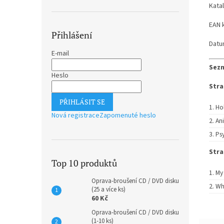
Kata
EAN 
Přihlášení
Datu
E-mail
Sezn
Heslo
Stra
PŘIHLÁSIT SE
Ho
Nová registrace
Zapomenuté heslo
An
Psy
Stra
Top 10 produktů
My
Oprava-broušení CD / DVD disku
Wh
(25 a více ks)
60 Kč
Oprava-broušení CD / DVD disku
(1-10 ks)