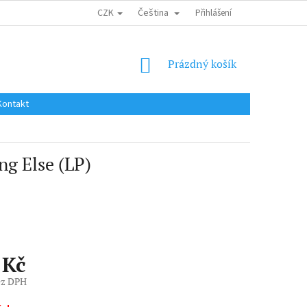
CZK
Čeština
DOPRAVA DO EU / INTERNATIONAL SHIPPING
Přihlášení
OBCHODNÍ PODMÍNKY
NÁKUPNÍ
Prázdný košík
KOŠÍK
Kontakt
 Else (LP)
 Kč
ez DPH