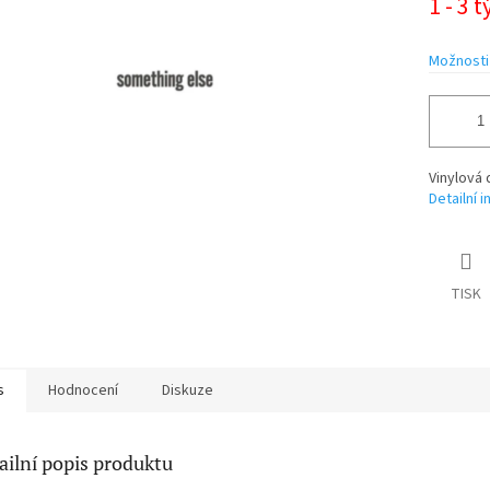
1 - 3 
cena:
ek.
Možnosti
Vinylová 
Detailní 
TISK
s
Hodnocení
Diskuze
ailní popis produktu