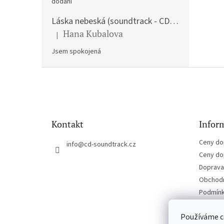
dodání
Láska nebeská (soundtrack - CD) Love Actually
Hana Kubalova
|
Hodnocení produktu je 5 z 5 hvězdiček.
Jsem spokojená
Z
á
p
a
t
Kontakt
Inform
í
Ceny do
info
@
cd-soundtrack.cz
Ceny do
Doprava 
Obchodn
Podmínk
Kontakt
Používáme c