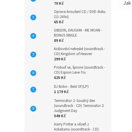
70 Kč
Oprava-broušení CD / DVD disku
(11-24 ks)
65 Kč
GIBSON, DAUGHN - ME MOAN -
BONUS SINGLE
89 Kč
Království nebeské (soundtrack -
CD) Kingdom of Heaven
299 Kč
Probuď se, špione (soundtrack -
CD) Espion Leve-Toi
625 Kč
DJ Bobo - Best Of (LP)
1 179 Kč
Terminátor 2: Soudný den
(soundtrack - CD) Terminator 2:
Judgment Day
549 Kč
Harry Potter a vězeň z
Azkabanu (soundtrack - CD)