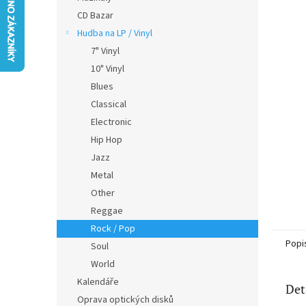
5
n
CD Bazar
hvězdič
e
Hudba na LP / Vinyl
l
7" Vinyl
10" Vinyl
Blues
Classical
Electronic
Hip Hop
Jazz
Metal
Other
Reggae
Rock / Pop
Popi
Soul
World
Kalendáře
Det
Oprava optických disků