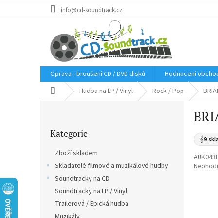
Přejít
info@cd-soundtrack.cz
na
obsah
Oprava - broušení CD / DVD disků
Hodnocení obcho
Domů
Hudba na LP / Vinyl
Rock / Pop
BRIA
P
BRI
o
Přeskočit
s
Kategorie
kategorie
t
𝄞
9 skl
r
Zboží skladem
AUK043
a
Skladatelé filmové a muzikálové hudby
Průměr
Neohod
n
hodnoce
Soundtracky na CD
n
produkt
í
Soundtracky na LP / Vinyl
je
p
0,0
Trailerová / Epická hudba
a
z
Muzikály