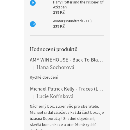
Harry Potter and the Prisoner Of
Azkaban
179 Kč
Avatar (soundtrack - CD)
239 Kč
Hodnocení produktů
AMY WINEHOUSE - Back To Black (LP)
Hana Sochorová
|
Hodnocení produktu je 5 z 5 hvězdiček.
Rychlé doručení
Michael Patrick Kelly - Traces (Limited Edition) (Premium Box-Set) (LP)
Lucie Kořínková
|
Hodnocení produktu je 5 z 5 hvězdiček.
Nádherný box, super věc pro sběratele.
Michael si dal záležet a každá část boxu, je
úžasná Doporučuji! Snadné objednaní,
skvělá komunikace a přiměřeně rychlé