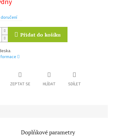
týdny
 doručení
Přidat do košíku
deska.
informace
ZEPTAT SE
HLÍDAT
SDÍLET
Doplňkové parametry