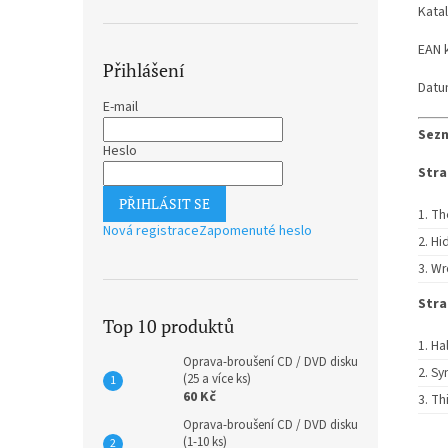
Kata
EAN 
Přihlášení
Datu
E-mail
Sezn
Heslo
Stra
PŘIHLÁSIT SE
Th
Nová registrace
Zapomenuté heslo
Hi
Wr
Stra
Top 10 produktů
Ha
Oprava-broušení CD / DVD disku
Sy
(25 a více ks)
60 Kč
Thi
Oprava-broušení CD / DVD disku
(1-10 ks)