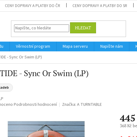
CENY DOPRAVY A PLATBY DO ČR
CENY DOPRAVY A PLATBY DO SR
HLEDAT
du
Věrnostní program
Mapa serveru
Napište nám
IDE - Sync Or Swim (LP)
TIDE - Sync Or Swim (LP)
ladeb
LP
né
noceno
Podrobnosti hodnocení
Značka:
A TURNTABLE
ní
445
u
368 Kč b
Měrná