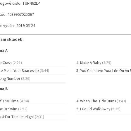
logové číslo: TURN62LP
kód: 4039967025067
m vydání: 2019-05-24
am skladeb:
na A
e Crash
(2:21)
Make A Baby
(3:29)
de Me In Your Spaceship
(3:44)
You Can't Live Your Life On An
ong Number
(2:26)
na B
lf The Time
(4:04)
When The Tide Turns
(3:43)
nc Or Swim
(2:52)
I Could Walk Away
(5:25)
rst For The Limelight
(2:31)