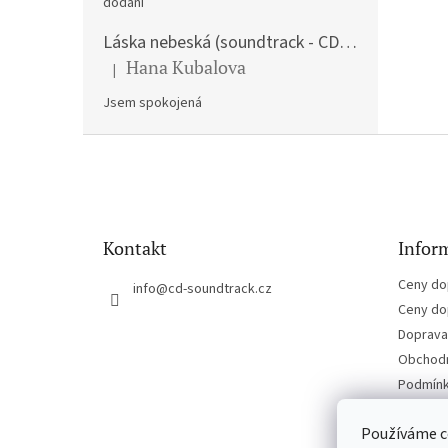
dodání
Láska nebeská (soundtrack - CD) Love Actually
Hana Kubalova
|
Hodnocení produktu je 5 z 5 hvězdiček.
Jsem spokojená
Z
á
p
a
t
Kontakt
Inform
í
Ceny do
info
@
cd-soundtrack.cz
Ceny do
Doprava 
Obchodn
Podmínk
Kontakt
Používáme c