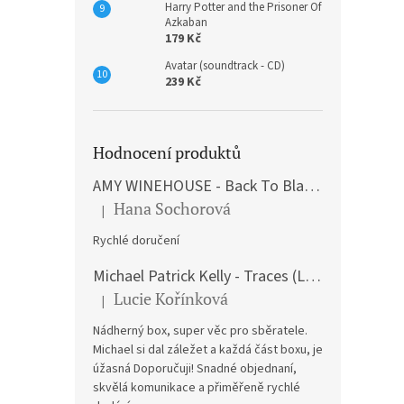
Harry Potter and the Prisoner Of
Azkaban
179 Kč
Avatar (soundtrack - CD)
239 Kč
Hodnocení produktů
AMY WINEHOUSE - Back To Black (LP)
Hana Sochorová
|
Hodnocení produktu je 5 z 5 hvězdiček.
Rychlé doručení
Michael Patrick Kelly - Traces (Limited Edition) (Premium Box-Set) (LP)
Lucie Kořínková
|
Hodnocení produktu je 5 z 5 hvězdiček.
Nádherný box, super věc pro sběratele.
Michael si dal záležet a každá část boxu, je
úžasná Doporučuji! Snadné objednaní,
skvělá komunikace a přiměřeně rychlé