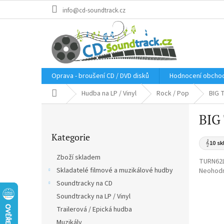
Přejít
info@cd-soundtrack.cz
na
obsah
Oprava - broušení CD / DVD disků
Hodnocení obcho
Domů
Hudba na LP / Vinyl
Rock / Pop
BIG T
P
BIG 
o
Přeskočit
s
Kategorie
kategorie
t
𝄞
10 sk
r
Zboží skladem
TURN62
a
Skladatelé filmové a muzikálové hudby
Průměr
Neohod
n
hodnoce
Soundtracky na CD
n
produkt
í
Soundtracky na LP / Vinyl
je
p
0,0
Trailerová / Epická hudba
a
z
Muzikály