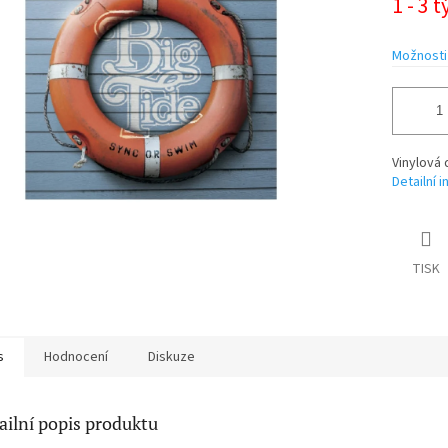
1 - 3 
cena:
ek.
Možnosti
Vinylová 
Detailní 
TISK
s
Hodnocení
Diskuze
ailní popis produktu