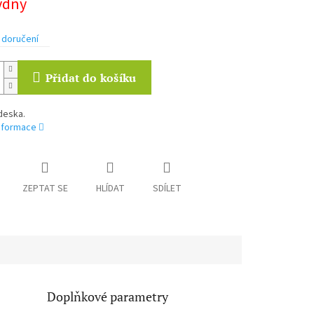
týdny
 doručení
Přidat do košíku
deska.
informace
ZEPTAT SE
HLÍDAT
SDÍLET
Doplňkové parametry