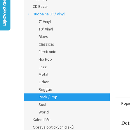
5
n
CD Bazar
hvězdič
e
Hudba na LP / Vinyl
l
7" Vinyl
10" Vinyl
Blues
Classical
Electronic
Hip Hop
Jazz
Metal
Other
Reggae
Rock / Pop
Popi
Soul
World
Kalendáře
Det
Oprava optických disků