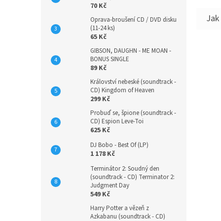
70 Kč
Oprava-broušení CD / DVD disku
(11-24 ks)
65 Kč
GIBSON, DAUGHN - ME MOAN -
BONUS SINGLE
89 Kč
Království nebeské (soundtrack -
CD) Kingdom of Heaven
299 Kč
Probuď se, špione (soundtrack -
CD) Espion Leve-Toi
625 Kč
DJ Bobo - Best Of (LP)
1 178 Kč
Terminátor 2: Soudný den
(soundtrack - CD) Terminator 2:
Judgment Day
549 Kč
Harry Potter a vězeň z
Azkabanu (soundtrack - CD)