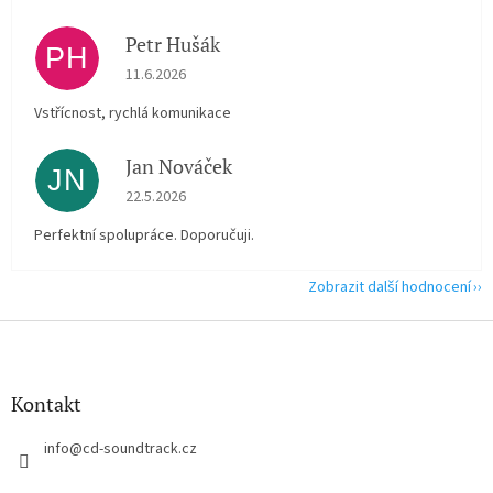
Petr Hušák
PH
Hodnocení obchodu je 5 z 5 hvězdiček.
11.6.2026
Vstřícnost, rychlá komunikace
Jan Nováček
JN
Hodnocení obchodu je 5 z 5 hvězdiček.
22.5.2026
Perfektní spolupráce. Doporučuji.
Zobrazit další hodnocení
Z
á
p
a
Kontakt
t
í
info
@
cd-soundtrack.cz