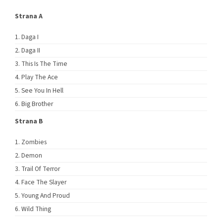
Strana A
Daga I
Daga II
This Is The Time
Play The Ace
See You In Hell
Big Brother
Strana B
Zombies
Demon
Trail Of Terror
Face The Slayer
Young And Proud
Wild Thing