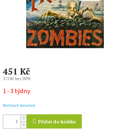
451 Kč
373 Kč bez DPH
Měrná
1 - 3 týdny
cena:
Možnosti doručení
Přidat do košíku