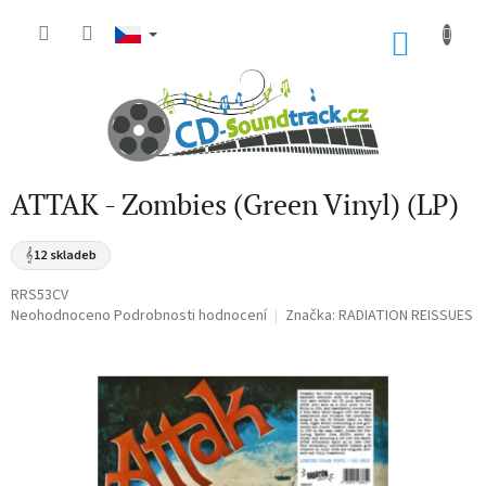
Přejít
na
NÁKU
obsah
KOŠÍK
ATTAK - Zombies (Green Vinyl) (LP)
𝄞
12 skladeb
RRS53CV
Průměrné
Neohodnoceno
Podrobnosti hodnocení
Značka:
RADIATION REISSUES
hodnocení
produktu
je
0,0
z
5
hvězdiček.