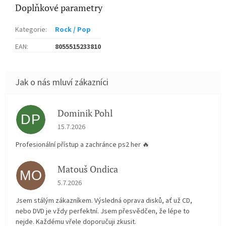
Doplňkové parametry
Kategorie
:
Rock / Pop
EAN
:
8055515233810
Dominik Pohl
DP
Hodnocení obchodu je 5 z 5 hvězdiček.
15.7.2026
Profesionální přístup a zachránce ps2 her 🔥
Matouš Ondica
MO
Hodnocení obchodu je 5 z 5 hvězdiček.
5.7.2026
Jsem stálým zákazníkem. Výsledná oprava disků, ať už CD,
nebo DVD je vždy perfektní. Jsem přesvědčen, že lépe to
nejde. Každému vřele doporučuji zkusit.