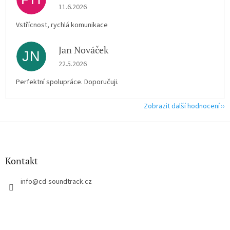
Hodnocení obchodu je 5 z 5 hvězdiček.
11.6.2026
Vstřícnost, rychlá komunikace
Jan Nováček
JN
Hodnocení obchodu je 5 z 5 hvězdiček.
22.5.2026
Perfektní spolupráce. Doporučuji.
Zobrazit další hodnocení
Z
á
p
a
Kontakt
t
í
info
@
cd-soundtrack.cz