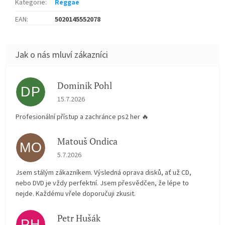
Kategorie
:
Reggae
EAN
:
5020145552078
Dominik Pohl
DP
Hodnocení obchodu je 5 z 5 hvězdiček.
15.7.2026
Profesionální přístup a zachránce ps2 her 🔥
Matouš Ondica
MO
Hodnocení obchodu je 5 z 5 hvězdiček.
5.7.2026
Jsem stálým zákazníkem. Výsledná oprava disků, ať už CD,
nebo DVD je vždy perfektní. Jsem přesvědčen, že lépe to
nejde. Každému vřele doporučuji zkusit.
Petr Hušák
PH