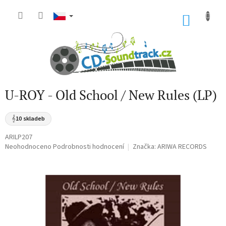
Přejít
na
NÁKU
obsah
KOŠÍK
U-ROY - Old School / New Rules (LP)
𝄞
10 skladeb
ARILP207
Průměrné
Neohodnoceno
Podrobnosti hodnocení
Značka:
ARIWA RECORDS
hodnocení
produktu
je
0,0
z
5
hvězdiček.