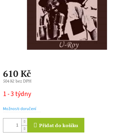
610 Kč
504 Kč bez DPH
Měrná
1 - 3 týdny
cena:
Možnosti doručení
Přidat do košíku