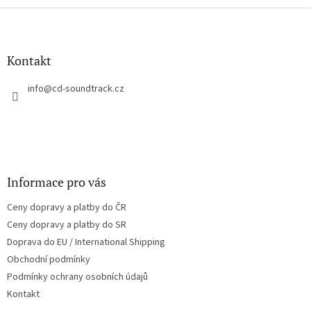
Z
á
p
a
Kontakt
t
í
info
@
cd-soundtrack.cz
Informace pro vás
Ceny dopravy a platby do ČR
Ceny dopravy a platby do SR
Doprava do EU / International Shipping
Obchodní podmínky
Podmínky ochrany osobních údajů
Kontakt