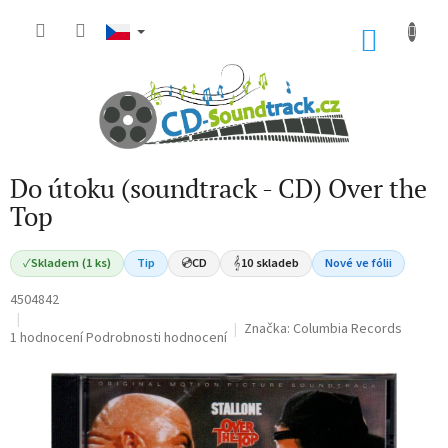
Přejít
na
NÁKU
obsah
KOŠÍK
Do útoku (soundtrack - CD) Over the
Top
✓
Skladem (1 ks)
Tip
💿
CD
𝄞
10 skladeb
Nové ve fólii
4504842
Značka:
Columbia Records
Průměrné
1 hodnocení
Podrobnosti hodnocení
hodnocení
produktu
je
5,0
z