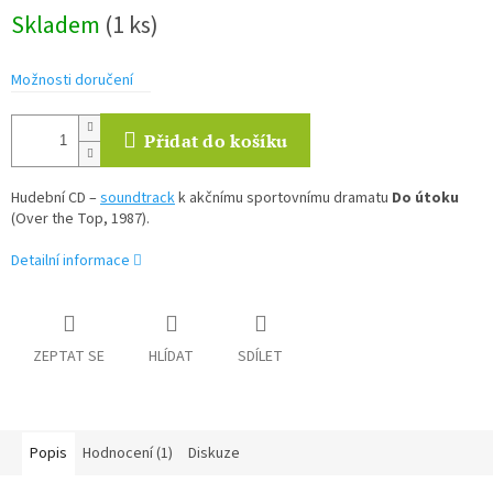
Měrná
Skladem
(1 ks)
cena:
Možnosti doručení
Přidat do košíku
Hudební CD –
soundtrack
k akčnímu sportovnímu dramatu
Do útoku
(Over the Top, 1987).
Detailní informace
ZEPTAT SE
HLÍDAT
SDÍLET
Popis
Hodnocení (1)
Diskuze