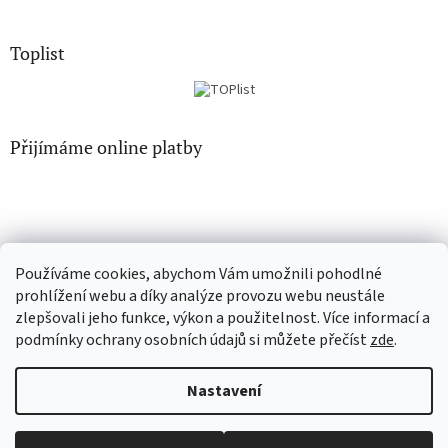
Toplist
Přijímáme online platby
Používáme cookies, abychom Vám umožnili pohodlné
CD-hudba.cz
EN-filmy.cz
prohlížení webu a díky analýze provozu webu neustále
zlepšovali jeho funkce, výkon a použitelnost. Více informací a
podmínky ochrany osobních údajů si můžete přečíst
zde
.
Vytvořil Shoptet
Nastavení
Copyright 2026
CD-Soundtrack.cz
. Všechna práva vyhrazena.