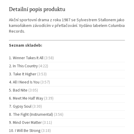
Detailní popis produktu
Akční sportovní drama z roku 1987 se Sylvestrem Stallonem jako
kamioňákem závodícím v přetlačování. Vydáno labelem Columbia
Records.
Seznam skladeb:
Winner Takes It All
(3:58)
In This Country
(4:22)
Take It Higher
(3:53)
All I Need Is You
(3:57)
Bad Nite
(3:05)
Meet Me Half Way
(3:39)
Gypsy Soul
(3:30)
The Fight (Instrumental)
(3:56)
Mind Over Matter
(3:11)
I Will Be Strong
(3:18)