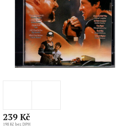
5
hvězdiček.
239 Kč
198 Kč bez DPH