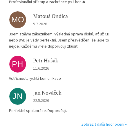
Profesionální přístup a zachránce ps2 her 🔥
Matouš Ondica
MO
Hodnocení obchodu je 5 z 5 hvězdiček.
5.7.2026
Jsem stálým zákazníkem. Výsledná oprava disků, ať už CD,
nebo DVD je vždy perfektní. Jsem přesvědčen, že lépe to
nejde. Každému vřele doporučuji zkusit.
Petr Hušák
PH
Hodnocení obchodu je 5 z 5 hvězdiček.
11.6.2026
Vstřícnost, rychlá komunikace
Jan Nováček
JN
Hodnocení obchodu je 5 z 5 hvězdiček.
22.5.2026
Perfektní spolupráce. Doporučuji.
Zobrazit další hodnocení