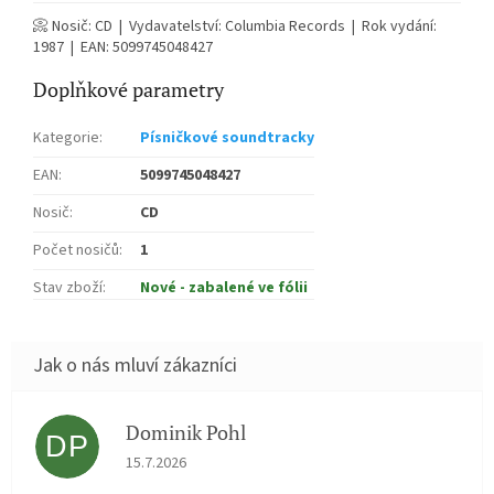
📀 Nosič: CD | Vydavatelství: Columbia Records | Rok vydání:
1987 | EAN: 5099745048427
Doplňkové parametry
Kategorie
:
Písničkové soundtracky
EAN
:
5099745048427
Nosič
:
CD
Počet nosičů
:
1
Stav zboží
:
Nové - zabalené ve fólii
Dominik Pohl
DP
Hodnocení obchodu je 5 z 5 hvězdiček.
15.7.2026