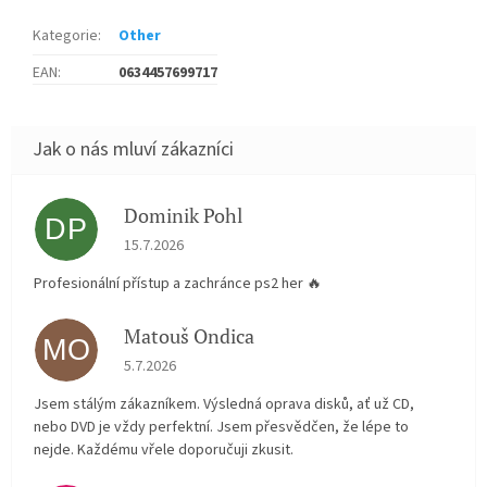
Kategorie
:
Other
EAN
:
0634457699717
Dominik Pohl
DP
Hodnocení obchodu je 5 z 5 hvězdiček.
15.7.2026
Profesionální přístup a zachránce ps2 her 🔥
Matouš Ondica
MO
Hodnocení obchodu je 5 z 5 hvězdiček.
5.7.2026
Jsem stálým zákazníkem. Výsledná oprava disků, ať už CD,
nebo DVD je vždy perfektní. Jsem přesvědčen, že lépe to
nejde. Každému vřele doporučuji zkusit.