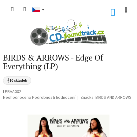
Přejít
na
NÁKU
obsah
KOŠÍK
BIRDS & ARROWS - Edge Of
Everything (LP)
𝄞
10 skladeb
LPBAA002
Průměrné
Neohodnoceno
Podrobnosti hodnocení
Značka:
BIRDS AND ARROWS
hodnocení
produktu
je
0,0
z
5