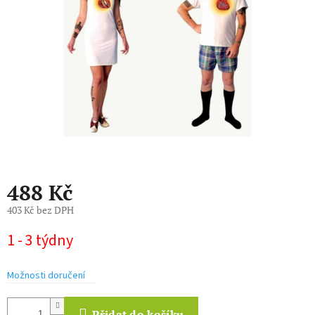
hvězdiček.
488 Kč
403 Kč bez DPH
Měrná
1 - 3 týdny
cena:
Možnosti doručení
Přidat do košíku