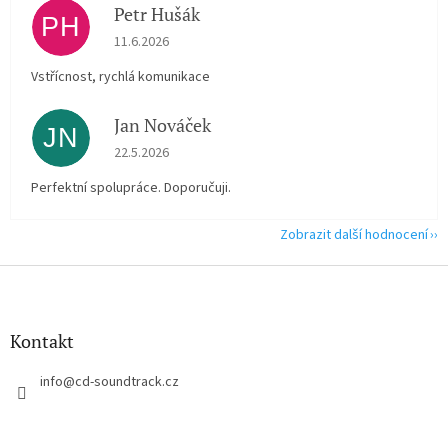
Petr Hušák
PH
Hodnocení obchodu je 5 z 5 hvězdiček.
11.6.2026
Vstřícnost, rychlá komunikace
Jan Nováček
JN
Hodnocení obchodu je 5 z 5 hvězdiček.
22.5.2026
Perfektní spolupráce. Doporučuji.
Zobrazit další hodnocení
Z
á
p
a
Kontakt
t
í
info
@
cd-soundtrack.cz