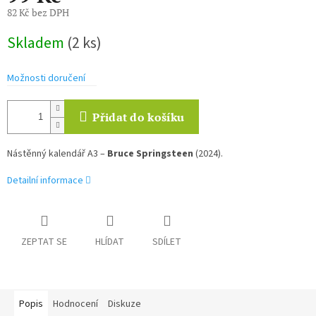
82 Kč bez DPH
Měrná
Skladem
(2 ks)
cena:
Možnosti doručení
Přidat do košíku
Nástěnný kalendář A3 –
Bruce Springsteen
(2024).
Detailní informace
ZEPTAT SE
HLÍDAT
SDÍLET
Popis
Hodnocení
Diskuze