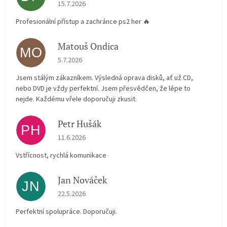
Hodnocení obchodu je 5 z 5 hvězdiček.
15.7.2026
Profesionální přístup a zachránce ps2 her 🔥
Matouš Ondica
MO
Hodnocení obchodu je 5 z 5 hvězdiček.
5.7.2026
Jsem stálým zákazníkem. Výsledná oprava disků, ať už CD,
nebo DVD je vždy perfektní. Jsem přesvědčen, že lépe to
nejde. Každému vřele doporučuji zkusit.
Petr Hušák
PH
Hodnocení obchodu je 5 z 5 hvězdiček.
11.6.2026
Vstřícnost, rychlá komunikace
Jan Nováček
JN
Hodnocení obchodu je 5 z 5 hvězdiček.
22.5.2026
Perfektní spolupráce. Doporučuji.