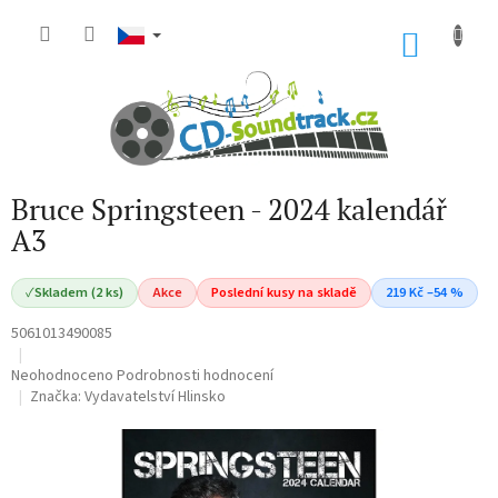
Přejít
na
NÁKU
obsah
KOŠÍK
Bruce Springsteen - 2024 kalendář
A3
✓
Skladem (2 ks)
Akce
Poslední kusy na skladě
219 Kč –54 %
5061013490085
Průměrné
Neohodnoceno
Podrobnosti hodnocení
hodnocení
Značka:
Vydavatelství Hlinsko
produktu
je
0,0
z