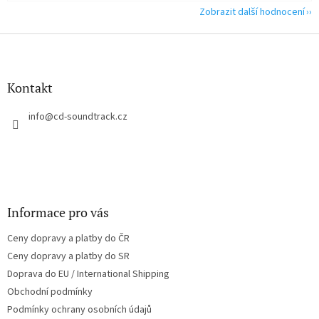
Zobrazit další hodnocení
Z
á
p
a
Kontakt
t
í
info
@
cd-soundtrack.cz
Informace pro vás
Ceny dopravy a platby do ČR
Ceny dopravy a platby do SR
Doprava do EU / International Shipping
Obchodní podmínky
Podmínky ochrany osobních údajů