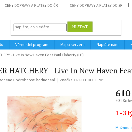
CENY DOPRAVY A PLATBY DO ČR
CENY DOPRAVY A PLATBY DO SR
HLEDAT
du
Věrnostní program
Mapa serveru
Napište nám
ERY - Live In New Haven Feat Paul Flaherty (LP)
R HATCHERY - Live In New Haven Feat 
né
noceno
Podrobnosti hodnocení
Značka:
ERGOT RECORDS
ní
610
u
504 Kč b
Měrná
1 - 3 
cena:
ek.
Možnosti