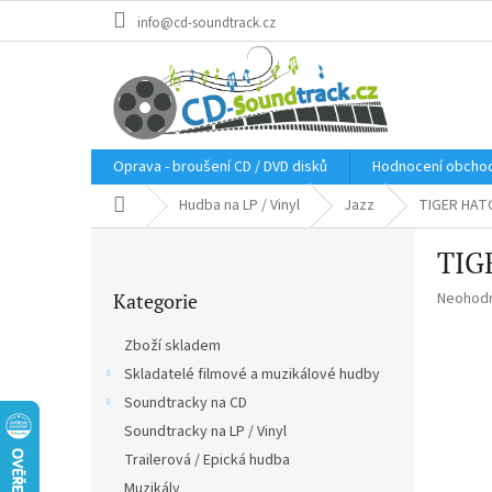
Přejít
info@cd-soundtrack.cz
na
obsah
Oprava - broušení CD / DVD disků
Hodnocení obcho
Domů
Hudba na LP / Vinyl
Jazz
TIGER HATCH
P
TIGE
o
Přeskočit
s
Průměr
Kategorie
Neohod
kategorie
t
hodnoce
r
produkt
Zboží skladem
a
je
Skladatelé filmové a muzikálové hudby
n
0,0
z
Soundtracky na CD
n
5
í
Soundtracky na LP / Vinyl
hvězdič
p
Trailerová / Epická hudba
a
Muzikály