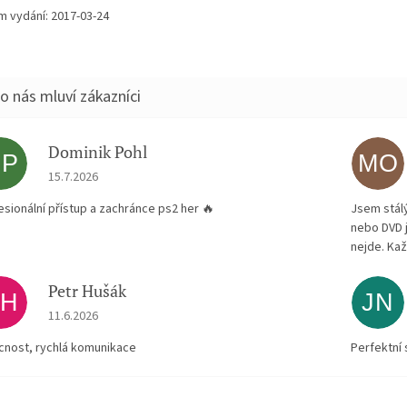
m vydání: 2017-03-24
Dominik Pohl
DP
MO
Hodnocení obchodu je 5 z 5 hvězdiček.
15.7.2026
esionální přístup a zachránce ps2 her 🔥
Jsem stál
nebo DVD 
nejde. Kaž
Petr Hušák
PH
JN
Hodnocení obchodu je 5 z 5 hvězdiček.
11.6.2026
ícnost, rychlá komunikace
Perfektní 