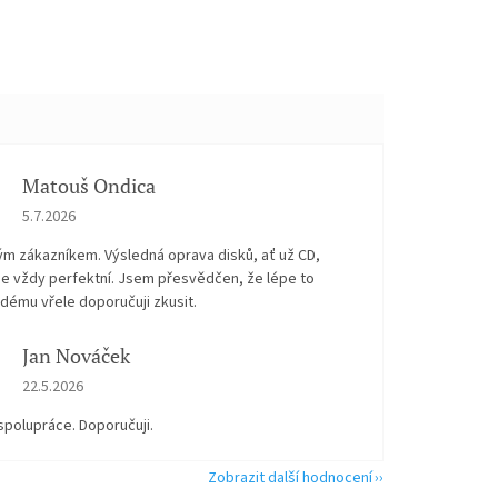
Matouš Ondica
Hodnocení obchodu je 5 z 5 hvězdiček.
5.7.2026
ým zákazníkem. Výsledná oprava disků, ať už CD,
je vždy perfektní. Jsem přesvědčen, že lépe to
dému vřele doporučuji zkusit.
Jan Nováček
Hodnocení obchodu je 5 z 5 hvězdiček.
22.5.2026
spolupráce. Doporučuji.
Zobrazit další hodnocení