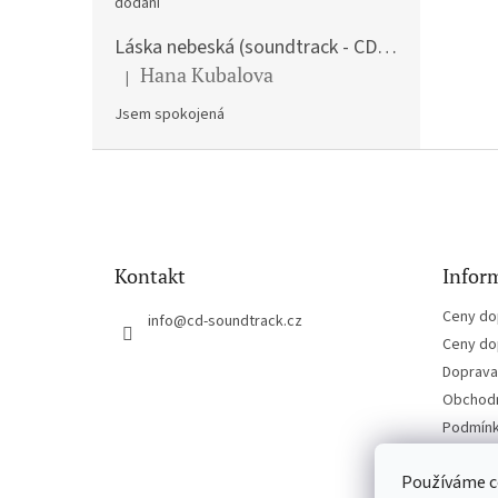
dodání
Láska nebeská (soundtrack - CD) Love Actually
Hana Kubalova
|
Hodnocení produktu je 5 z 5 hvězdiček.
Jsem spokojená
Z
á
p
a
t
Kontakt
Inform
í
Ceny do
info
@
cd-soundtrack.cz
Ceny do
Doprava 
Obchodn
Podmínk
Kontakt
Používáme c