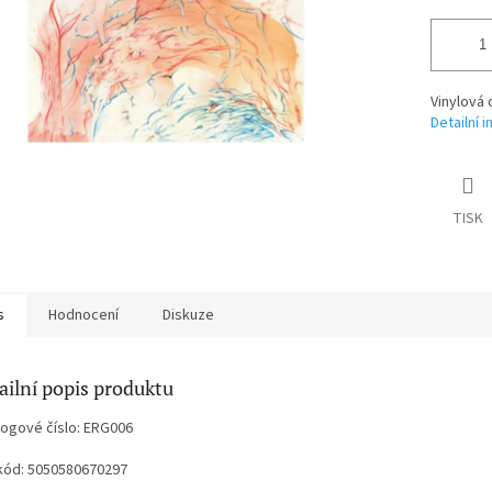
Vinylová 
Detailní 
TISK
s
Hodnocení
Diskuze
ailní popis produktu
logové číslo: ERG006
kód: 5050580670297