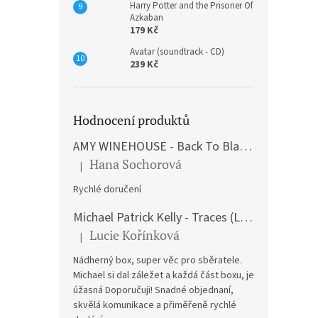
Harry Potter and the Prisoner Of
Azkaban
179 Kč
Avatar (soundtrack - CD)
239 Kč
Hodnocení produktů
AMY WINEHOUSE - Back To Black (LP)
Hana Sochorová
|
Hodnocení produktu je 5 z 5 hvězdiček.
Rychlé doručení
Michael Patrick Kelly - Traces (Limited Edition) (Premium Box-Set) (LP)
Lucie Kořínková
|
Hodnocení produktu je 5 z 5 hvězdiček.
Nádherný box, super věc pro sběratele.
Michael si dal záležet a každá část boxu, je
úžasná Doporučuji! Snadné objednaní,
skvělá komunikace a přiměřeně rychlé