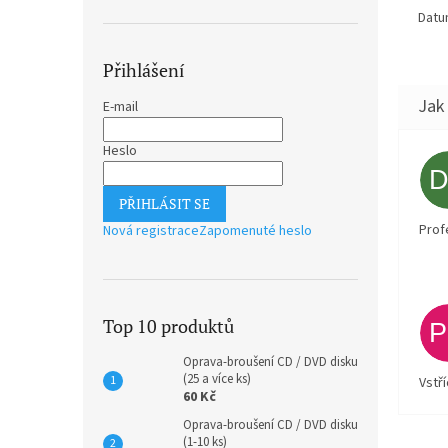
Datu
Přihlášení
E-mail
Heslo
PŘIHLÁSIT SE
Prof
Nová registrace
Zapomenuté heslo
Top 10 produktů
Oprava-broušení CD / DVD disku
(25 a více ks)
Vstř
60 Kč
Oprava-broušení CD / DVD disku
(1-10 ks)