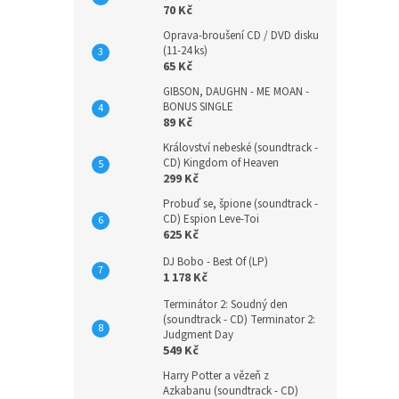
70 Kč
Oprava-broušení CD / DVD disku
(11-24 ks)
65 Kč
GIBSON, DAUGHN - ME MOAN -
BONUS SINGLE
89 Kč
Království nebeské (soundtrack -
CD) Kingdom of Heaven
299 Kč
Probuď se, špione (soundtrack -
CD) Espion Leve-Toi
625 Kč
DJ Bobo - Best Of (LP)
1 178 Kč
Terminátor 2: Soudný den
(soundtrack - CD) Terminator 2:
Judgment Day
549 Kč
Harry Potter a vězeň z
Azkabanu (soundtrack - CD)