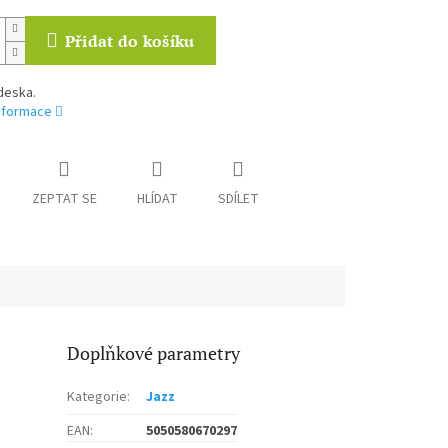
Přidat do košíku
deska.
informace
ZEPTAT SE
HLÍDAT
SDÍLET
Doplňkové parametry
Kategorie
:
Jazz
EAN
:
5050580670297