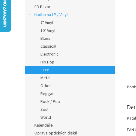
n
CD Bazar
e
Hudba na LP / Vinyl
l
7" Vinyl
10" Vinyl
Blues
Classical
Electronic
Hip Hop
Jazz
Metal
Other
Popi
Reggae
Rock / Pop
Det
Soul
World
Kata
Kalendáře
EAN 
Oprava optických disků