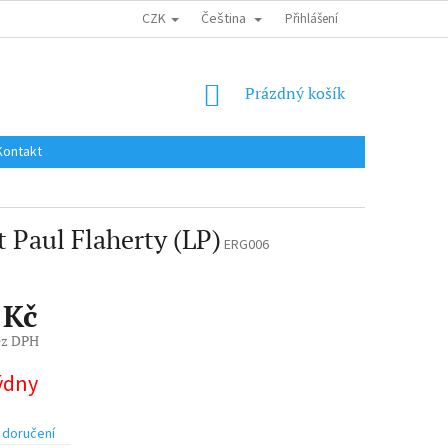
CZK
Čeština
DOPRAVA DO EU / INTERNATIONAL SHIPPING
Přihlášení
OBCHODNÍ PODMÍNKY
NÁKUPNÍ
Prázdný košík
KOŠÍK
Kontakt
Paul Flaherty (LP)
ERG006
 Kč
ez DPH
týdny
 doručení