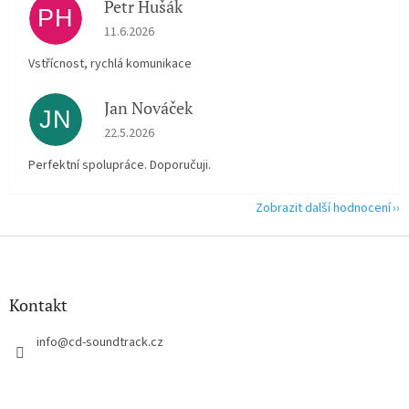
Petr Hušák
PH
Hodnocení obchodu je 5 z 5 hvězdiček.
11.6.2026
Vstřícnost, rychlá komunikace
Jan Nováček
JN
Hodnocení obchodu je 5 z 5 hvězdiček.
22.5.2026
Perfektní spolupráce. Doporučuji.
Zobrazit další hodnocení
Z
á
p
a
Kontakt
t
í
info
@
cd-soundtrack.cz