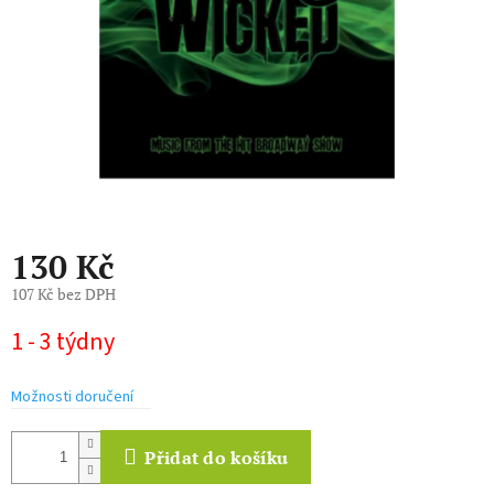
130 Kč
107 Kč bez DPH
Měrná
1 - 3 týdny
cena:
Možnosti doručení
Přidat do košíku