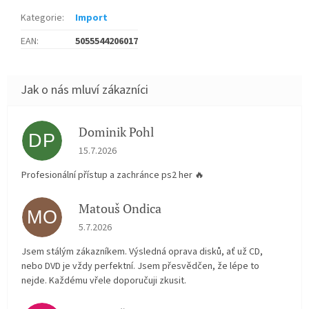
Kategorie
:
Import
EAN
:
5055544206017
Dominik Pohl
DP
Hodnocení obchodu je 5 z 5 hvězdiček.
15.7.2026
Profesionální přístup a zachránce ps2 her 🔥
Matouš Ondica
MO
Hodnocení obchodu je 5 z 5 hvězdiček.
5.7.2026
Jsem stálým zákazníkem. Výsledná oprava disků, ať už CD,
nebo DVD je vždy perfektní. Jsem přesvědčen, že lépe to
nejde. Každému vřele doporučuji zkusit.