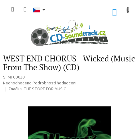
Přejít
na
NÁKU
obsah
KOŠÍK
WEST END CHORUS - Wicked (Music
From The Show) (CD)
SFMFCD010
Průměrné
Neohodnoceno
Podrobnosti hodnocení
hodnocení
Značka:
THE STORE FOR MUSIC
produktu
je
0,0
z
5
hvězdiček.