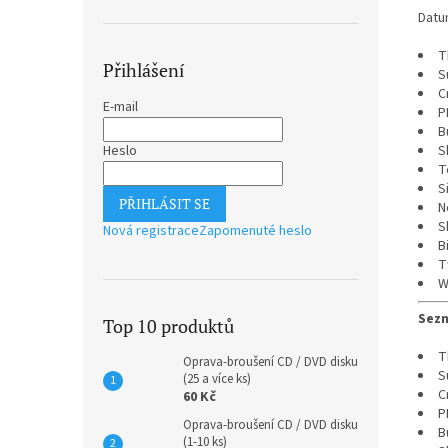
Datu
T
Přihlášení
S
C
E-mail
P
B
Heslo
S
T
S
PŘIHLÁSIT SE
N
S
Nová registrace
Zapomenuté heslo
B
T
W
Sezn
Top 10 produktů
T
Oprava-broušení CD / DVD disku
S
(25 a více ks)
C
60 Kč
P
Oprava-broušení CD / DVD disku
B
(1-10 ks)