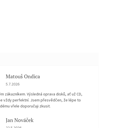
Matouš Ondica
Hodnocení obchodu je 5 z 5 hvězdiček.
5.7.2026
ým zákazníkem. Výsledná oprava disků, ať už CD,
je vždy perfektní. Jsem přesvědčen, že lépe to
dému vřele doporučuji zkusit.
Jan Nováček
Hodnocení obchodu je 5 z 5 hvězdiček.