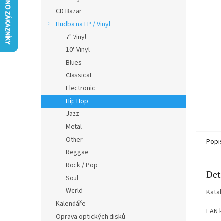
n
CD Bazar
e
Hudba na LP / Vinyl
l
7" Vinyl
10" Vinyl
Blues
Classical
Electronic
Hip Hop
Jazz
Metal
Other
Popi
Reggae
Rock / Pop
Det
Soul
World
Kata
Kalendáře
EAN 
Oprava optických disků