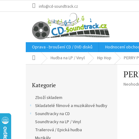
Přejít
info@cd-soundtrack.cz
na
obsah
Oprava - broušení CD / DVD disků
Hodnocení obcho
Domů
Hudba na LP / Vinyl
Hip Hop
PERRY P
P
PER
o
Přeskočit
s
Průměr
Kategorie
Neohod
kategorie
t
hodnoce
r
produkt
Zboží skladem
a
je
Skladatelé filmové a muzikálové hudby
n
0,0
z
Soundtracky na CD
n
5
í
Soundtracky na LP / Vinyl
hvězdič
p
Trailerová / Epická hudba
a
Muzikály