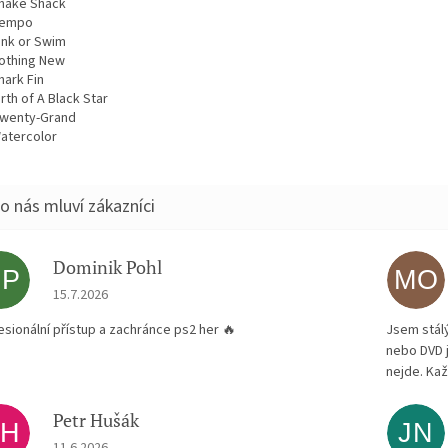
hake Shack
empo
ink or Swim
othing New
hark Fin
irth of A Black Star
wenty-Grand
atercolor
Dominik Pohl
DP
MO
Hodnocení obchodu je 5 z 5 hvězdiček.
15.7.2026
esionální přístup a zachránce ps2 her 🔥
Jsem stál
nebo DVD 
nejde. Kaž
Petr Hušák
PH
JN
Hodnocení obchodu je 5 z 5 hvězdiček.