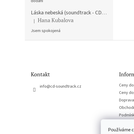
dodání
Láska nebeská (soundtrack - CD) Love Actually
Hana Kubalova
|
Hodnocení produktu je 5 z 5 hvězdiček.
Jsem spokojená
Z
á
p
a
t
Kontakt
Inform
í
Ceny do
info
@
cd-soundtrack.cz
Ceny do
Doprava 
Obchodn
Podmínk
Kontakt
Používáme c