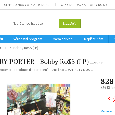
CENY DOPRAVY A PLATBY DO ČR
CENY DOPRAVY A PLATBY DO SR
HLEDAT
du
Věrnostní program
Mapa serveru
Napište nám
ORTER - Bobby Ro$$ (LP)
RY PORTER - Bobby Ro$$ (LP)
CCM07LP
né
noceno
Podrobnosti hodnocení
Značka:
CRANE CITY MUSIC
ní
828
u
684 Kč b
Měrná
1 - 3 
cena:
ek.
Možnosti