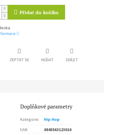
Přidat do košíku
deska.
informace
ZEPTAT SE
HLÍDAT
SDÍLET
Doplňkové parametry
Kategorie
:
Hip Hop
EAN
:
0843563123010