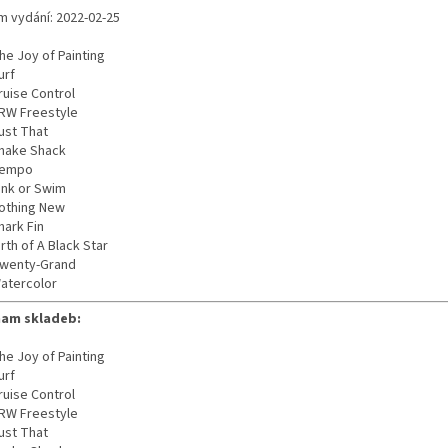
m vydání: 2022-02-25
he Joy of Painting
urf
ruise Control
RW Freestyle
ust That
hake Shack
empo
ink or Swim
othing New
hark Fin
irth of A Black Star
wenty-Grand
atercolor
am skladeb:
he Joy of Painting
urf
ruise Control
RW Freestyle
ust That