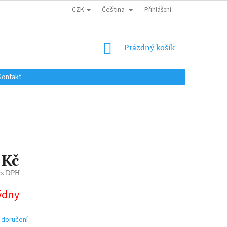
CZK
Čeština
DOPRAVA DO EU / INTERNATIONAL SHIPPING
Přihlášení
OBCHODNÍ PODMÍNKY
NÁKUPNÍ
Prázdný košík
KOŠÍK
Kontakt
 Kč
ez DPH
týdny
 doručení