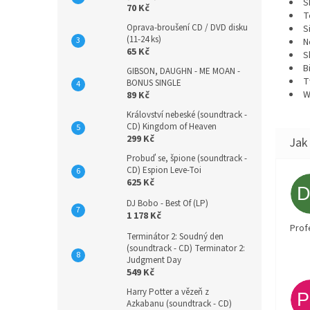
S
70 Kč
T
Oprava-broušení CD / DVD disku
S
(11-24 ks)
N
65 Kč
S
B
GIBSON, DAUGHN - ME MOAN -
T
BONUS SINGLE
W
89 Kč
Království nebeské (soundtrack -
CD) Kingdom of Heaven
299 Kč
Probuď se, špione (soundtrack -
CD) Espion Leve-Toi
625 Kč
DJ Bobo - Best Of (LP)
1 178 Kč
Prof
Terminátor 2: Soudný den
(soundtrack - CD) Terminator 2:
Judgment Day
549 Kč
Harry Potter a vězeň z
Azkabanu (soundtrack - CD)