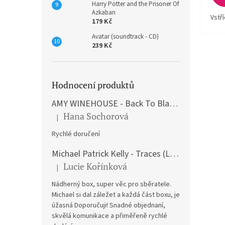
Harry Potter and the Prisoner Of
Azkaban
Vstř
179 Kč
Avatar (soundtrack - CD)
239 Kč
Hodnocení produktů
AMY WINEHOUSE - Back To Black (LP)
Hana Sochorová
|
Hodnocení produktu je 5 z 5 hvězdiček.
Rychlé doručení
Michael Patrick Kelly - Traces (Limited Edition) (Premium Box-Set) (LP)
Lucie Kořínková
|
Hodnocení produktu je 5 z 5 hvězdiček.
Nádherný box, super věc pro sběratele.
Michael si dal záležet a každá část boxu, je
úžasná Doporučuji! Snadné objednaní,
skvělá komunikace a přiměřeně rychlé