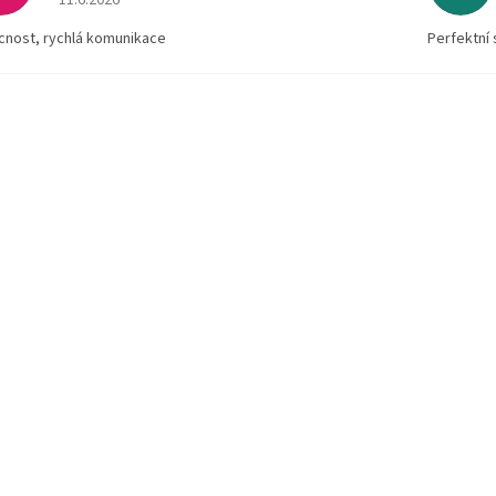
11.6.2026
ícnost, rychlá komunikace
Perfektní 