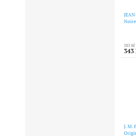
JEAN
Noire
283 Kč
343
J. M.
Origi