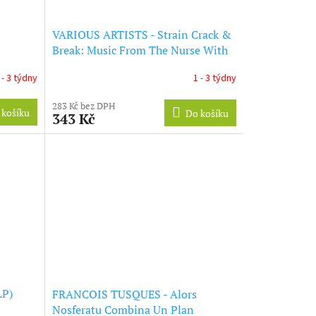
VARIOUS ARTISTS - Strain Crack &
Break: Music From The Nurse With
Wound List Volume Two (Germany)
 - 3 týdny
1 - 3 týdny
(LP)
283 Kč bez DPH
 košíku
Do košíku
343 Kč
LP)
FRANCOIS TUSQUES - Alors
Nosferatu Combina Un Plan