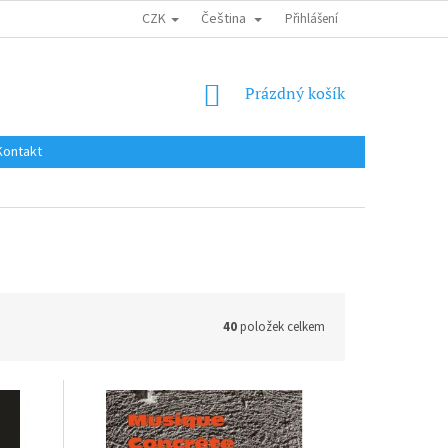
CZK
Čeština
DOPRAVA DO EU / INTERNATIONAL SHIPPING
Přihlášení
OBCHODNÍ PODMÍNKY
NÁKUPNÍ
Prázdný košík
KOŠÍK
Kontakt
40
položek celkem