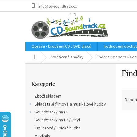
Přejít
info@cd-soundtrack.cz
na
obsah
Oprava - broušení CD / DVD disků
Hodnocení obcho
Domů
Prodávané značky
Finders Keepers Reco
P
Find
o
Přeskočit
s
Kategorie
kategorie
t
Ř
r
Zboží skladem
a
a
Dopor
Skladatelé filmové a muzikálové hudby
z
n
e
Soundtracky na CD
n
V
n
í
Soundtracky na LP / Vinyl
ý
í
p
Trailerová / Epická hudba
p
p
a
Muzikály