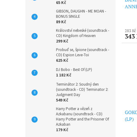
65 Kč
ANNE
GIBSON, DAUGHN - ME MOAN -
Boom
BONUS SINGLE
89 Kč
Království nebeské (soundtrack -
283 Kč
343
CD) Kingdom of Heaven
299 Kč
Probuď se, špione (soundtrack -
CD) Espion Leve-Toi
625 Kč
DJ Bobo - Best Of (LP)
1 182 Kč
Terminátor 2: Soudný den
(soundtrack - CD) Terminator 2:
Judgment Day
549 Kč
Harry Potter a vězeň z
GOKC
Azkabanu (soundtrack - CD)
(LP)
Harry Potter and the Prisoner Of
Azkaban
179 Kč