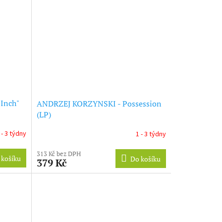
7Inch"
ANDRZEJ KORZYNSKI - Possession
(LP)
 - 3 týdny
1 - 3 týdny
313 Kč bez DPH
 košíku
Do košíku
379 Kč