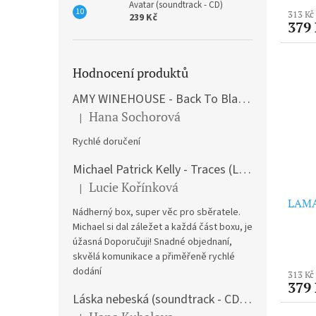
Avatar (soundtrack - CD)
313 Kč
239 Kč
379
Hodnocení produktů
AMY WINEHOUSE - Back To Black (LP)
Hana Sochorová
|
Hodnocení produktu je 5 z 5 hvězdiček.
Rychlé doručení
Michael Patrick Kelly - Traces (Limited Edition) (Premium Box-Set) (LP)
Lucie Kořínková
|
Hodnocení produktu je 5 z 5 hvězdiček.
LAMA
Nádherný box, super věc pro sběratele.
Michael si dal záležet a každá část boxu, je
úžasná Doporučuji! Snadné objednaní,
skvělá komunikace a přiměřeně rychlé
dodání
313 Kč
379
Láska nebeská (soundtrack - CD) Love Actually