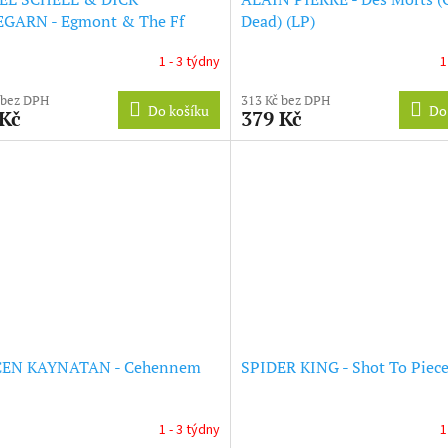
GARN - Egmont & The Ff
Dead) (LP)
 (LP)
1 - 3 týdny
1
 bez DPH
313 Kč bez DPH
Do košíku
Do
 Kč
379 Kč
EN KAYNATAN - Cehennem
SPIDER KING - Shot To Piece
1 - 3 týdny
1