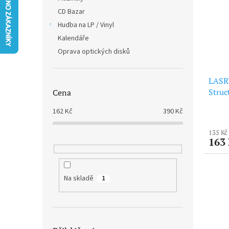
i
r
n
CD Bazar
s
o
e
p
Hudba na LP / Vinyl
d
l
r
u
Kalendáře
o
k
Oprava optických disků
d
t
u
ů
LASR
k
Struc
Cena
t
ů
162
Kč
390
Kč
135 Kč
163
Na skladě
1