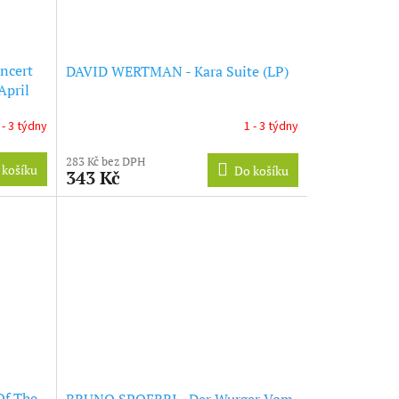
ncert
DAVID WERTMAN - Kara Suite (LP)
April
 - 3 týdny
1 - 3 týdny
283 Kč bez DPH
 košíku
Do košíku
343 Kč
Of The
BRUNO SPOERRI - Der Wurger Vom