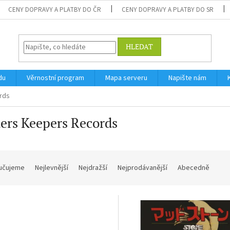
CENY DOPRAVY A PLATBY DO ČR
CENY DOPRAVY A PLATBY DO SR
HLEDAT
du
Věrnostní program
Mapa serveru
Napište nám
rds
ers Keepers Records
učujeme
Nejlevnější
Nejdražší
Nejprodávanější
Abecedně