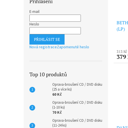
Přihlášení
E-mail
BETH
Heslo
(LP)
PŘIHLÁSIT SE
Nová registrace
Zapomenuté heslo
313 Kč
379
Top 10 produktů
Oprava-broušení CD / DVD disku
(25 a více ks)
60 Kč
Oprava-broušení CD / DVD disku
(1-10 ks)
70 Kč
Oprava-broušení CD / DVD disku
(11-24 ks)
DANI