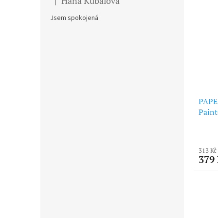
Hana Kubalova
|
Hodnocení produktu je 5 z 5 hvězdiček.
Jsem spokojená
PAPE
Paint
313 Kč
379