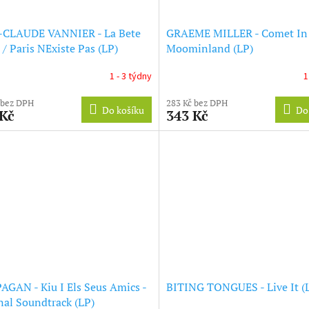
-CLAUDE VANNIER - La Bete
GRAEME MILLER - Comet In
 / Paris NExiste Pas (LP)
Moominland (LP)
1 - 3 týdny
1
 bez DPH
283 Kč bez DPH
Do košíku
Do
 Kč
343 Kč
 PAGAN - Kiu I Els Seus Amics -
BITING TONGUES - Live It (
nal Soundtrack (LP)