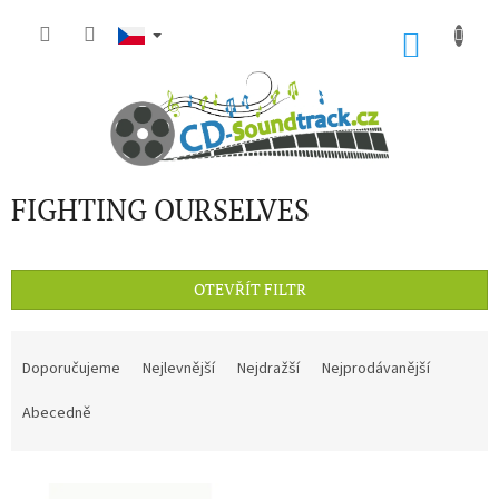
Přejít
na
NÁKU
obsah
KOŠÍK
FIGHTING OURSELVES
OTEVŘÍT FILTR
Ř
a
Doporučujeme
Nejlevnější
Nejdražší
Nejprodávanější
z
e
Abecedně
n
í
V
p