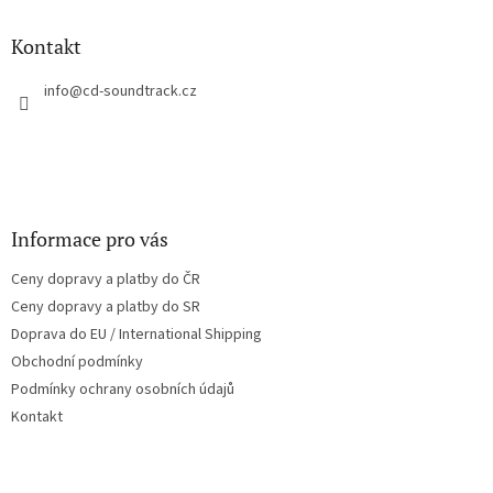
d
p
a
a
Kontakt
c
t
í
í
info
@
cd-soundtrack.cz
p
r
v
k
y
v
ý
Informace pro vás
p
i
Ceny dopravy a platby do ČR
s
u
Ceny dopravy a platby do SR
Doprava do EU / International Shipping
Obchodní podmínky
Podmínky ochrany osobních údajů
Kontakt