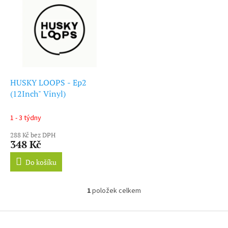
ý
r
p
o
i
d
s
u
p
k
r
t
o
ů
d
HUSKY LOOPS - Ep2
u
(12Inch" Vinyl)
k
t
1 - 3 týdny
ů
288 Kč bez DPH
348 Kč
Do košíku
1
položek celkem
O
v
l
Z
á
á