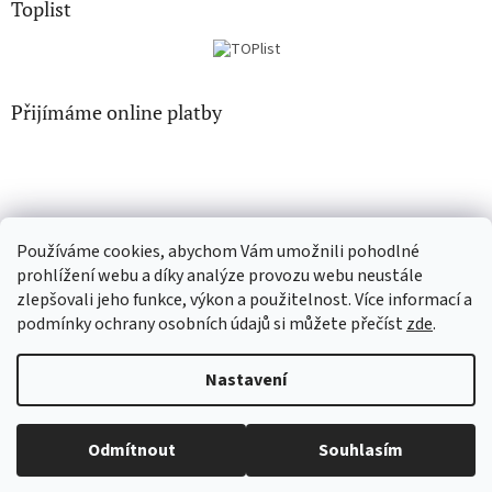
Toplist
Přijímáme online platby
Používáme cookies, abychom Vám umožnili pohodlné
CD-hudba.cz
EN-filmy.cz
prohlížení webu a díky analýze provozu webu neustále
zlepšovali jeho funkce, výkon a použitelnost. Více informací a
podmínky ochrany osobních údajů si můžete přečíst
zde
.
Vytvořil Shoptet
Nastavení
Copyright 2026
CD-Soundtrack.cz
. Všechna práva vyhrazena.
Odmítnout
Souhlasím
Upravit nastavení cookies