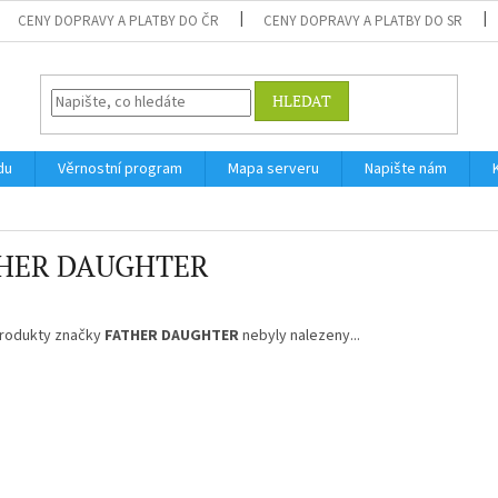
CENY DOPRAVY A PLATBY DO ČR
CENY DOPRAVY A PLATBY DO SR
HLEDAT
du
Věrnostní program
Mapa serveru
Napište nám
HER DAUGHTER
rodukty značky
FATHER DAUGHTER
nebyly nalezeny...