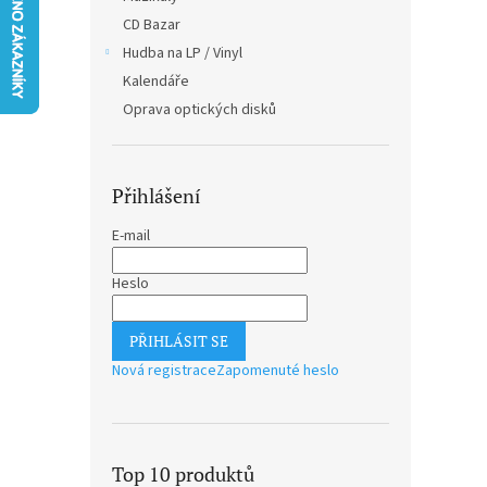
n
CD Bazar
e
Hudba na LP / Vinyl
l
Kalendáře
Oprava optických disků
Přihlášení
E-mail
Heslo
PŘIHLÁSIT SE
Nová registrace
Zapomenuté heslo
Top 10 produktů