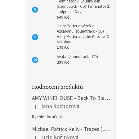
Terminátor 2: Soudný den
(soundtrack - CD) Terminator 2:
Judgment Day
549 Kč
Harry Potter a vězeň z
Azkabanu (soundtrack - CD)
Harry Potter and the Prisoner Of
Azkaban
179 Kč
Avatar (soundtrack - CD)
239 Kč
Hodnocení produktů
AMY WINEHOUSE - Back To Black (LP)
Hana Sochorová
|
Hodnocení produktu je 5 z 5 hvězdiček.
Rychlé doručení
Michael Patrick Kelly - Traces (Limited Edition) (Premium Box-Set) (LP)
Lucie Kořínková
|