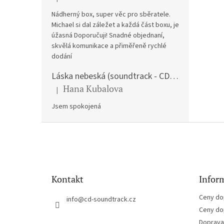
Hodnocení produktu je 5 z 5 hvězdiček.
Nádherný box, super věc pro sběratele.
Michael si dal záležet a každá část boxu, je
úžasná Doporučuji! Snadné objednaní,
skvělá komunikace a přiměřeně rychlé
dodání
Láska nebeská (soundtrack - CD) Love Actually
Hana Kubalova
|
Hodnocení produktu je 5 z 5 hvězdiček.
Jsem spokojená
Z
á
p
a
t
Kontakt
Inform
í
Ceny do
info
@
cd-soundtrack.cz
Ceny do
Doprava 