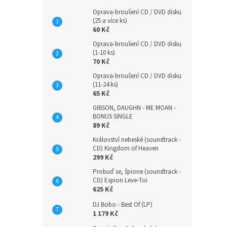
Oprava-broušení CD / DVD disku
(25 a více ks)
60 Kč
Oprava-broušení CD / DVD disku
(1-10 ks)
70 Kč
Oprava-broušení CD / DVD disku
(11-24 ks)
65 Kč
GIBSON, DAUGHN - ME MOAN -
BONUS SINGLE
89 Kč
Království nebeské (soundtrack -
CD) Kingdom of Heaven
299 Kč
Probuď se, špione (soundtrack -
CD) Espion Leve-Toi
625 Kč
DJ Bobo - Best Of (LP)
1 179 Kč