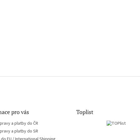
ace pro vás
Toplist
pravy a platby do ČR
pravy a platby do SR
do EU / International Shipping