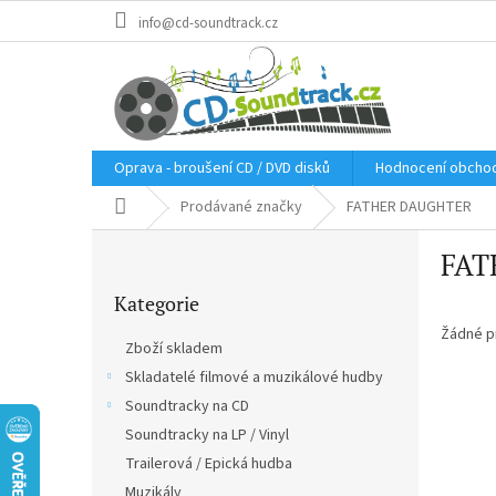
Přejít
info@cd-soundtrack.cz
na
obsah
Oprava - broušení CD / DVD disků
Hodnocení obcho
Domů
Prodávané značky
FATHER DAUGHTER
P
FAT
o
Přeskočit
s
Kategorie
kategorie
t
r
Žádné p
Zboží skladem
a
Skladatelé filmové a muzikálové hudby
n
Soundtracky na CD
n
í
Soundtracky na LP / Vinyl
p
Trailerová / Epická hudba
a
Muzikály