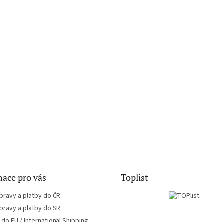
ace pro vás
Toplist
pravy a platby do ČR
pravy a platby do SR
do EU / International Shipping