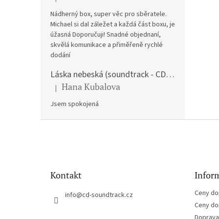
Hodnocení produktu je 5 z 5 hvězdiček.
Nádherný box, super věc pro sběratele.
Michael si dal záležet a každá část boxu, je
úžasná Doporučuji! Snadné objednaní,
skvělá komunikace a přiměřeně rychlé
dodání
Láska nebeská (soundtrack - CD) Love Actually
Hana Kubalova
|
Hodnocení produktu je 5 z 5 hvězdiček.
Jsem spokojená
Z
á
p
a
t
Kontakt
Inform
í
Ceny do
info
@
cd-soundtrack.cz
Ceny do
Doprava 