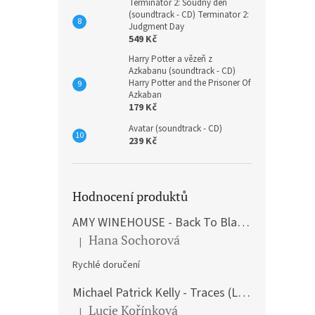
Terminátor 2: Soudný den
(soundtrack - CD) Terminator 2:
Judgment Day
549 Kč
Harry Potter a vězeň z
Azkabanu (soundtrack - CD)
Harry Potter and the Prisoner Of
Azkaban
179 Kč
Avatar (soundtrack - CD)
239 Kč
Hodnocení produktů
AMY WINEHOUSE - Back To Black (LP)
Hana Sochorová
|
Hodnocení produktu je 5 z 5 hvězdiček.
Rychlé doručení
Michael Patrick Kelly - Traces (Limited Edition) (Premium Box-Set) (LP)
Lucie Kořínková
|