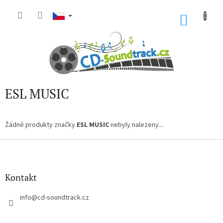
Přejít
na
NÁKU
obsah
KOŠÍK
ESL MUSIC
Žádné produkty značky
ESL MUSIC
nebyly nalezeny...
Z
á
p
a
Kontakt
t
í
info
@
cd-soundtrack.cz