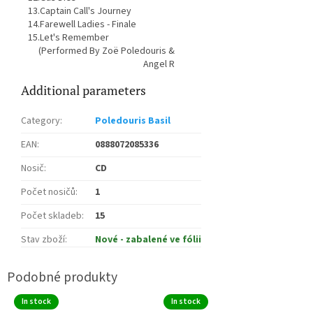
13.Captain Call's Journey
14.Farewell Ladies - Finale
15.Let's Remember
(Performed By Zoë Poledouris &
Angel R
Additional parameters
Category
:
Poledouris Basil
EAN
:
0888072085336
Nosič
:
CD
Počet nosičů
:
1
Počet skladeb
:
15
Stav zboží
:
Nové - zabalené ve fólii
In stock
In stock