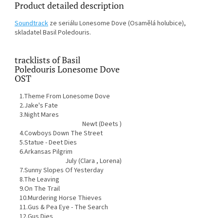
Product detailed description
Soundtrack
ze seriálu Lonesome Dove (Osamělá holubice),
skladatel Basil Poledouris.
tracklists of Basil
Poledouris Lonesome Dove
OST
1.Theme From Lonesome Dove
2.Jake's Fate
3.Night Mares
Newt (Deets )
4.Cowboys Down The Street
5.Statue - Deet Dies
6.Arkansas Pilgrim
July (Clara , Lorena)
7.Sunny Slopes Of Yesterday
8.The Leaving
9.On The Trail
10.Murdering Horse Thieves
11.Gus & Pea Eye - The Search
12.Gus Dies