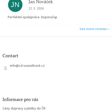
Jan Nováček
JN
The store rating is 5 out of 5 stars.
22. 5. 2026
Perfektní spolupráce. Doporučuji.
See more reviews
F
o
o
t
Contact
e
r
info
@
cd-soundtrack.cz
Informace pro vás
Ceny dopravy a platby do ČR