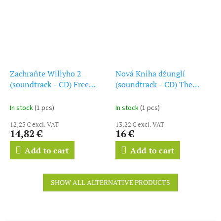
Zachraňte Willyho 2
Nová Kniha džunglí
(soundtrack - CD) Free
(soundtrack - CD) The
Willy 2: The Adventure
Jungle Book
Home
In stock
(1 pcs)
In stock
(1 pcs)
12,25 € excl. VAT
13,22 € excl. VAT
14,82 €
16 €
Add to cart
Add to cart
SHOW ALL ALTERNATIVE PRODUCTS