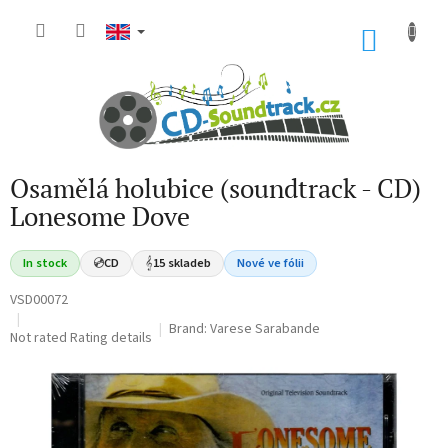
Skip
to
SHOP
content
CART
Osamělá holubice (soundtrack - CD)
Lonesome Dove
In stock
💿
CD
𝄞
15 skladeb
Nové ve fólii
VSD00072
Brand:
Varese Sarabande
The
Not rated
Rating details
average
product
rating
is
0,0