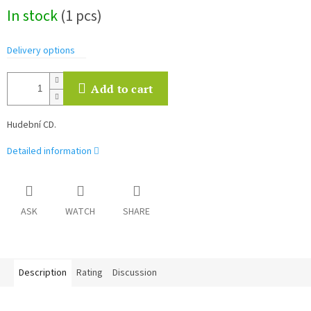
Measure
In stock
(1 pcs)
price:
Delivery options
Add to cart
Hudební CD.
Detailed information
ASK
WATCH
SHARE
Description
Rating
Discussion