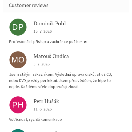
Dominik Pohl
DP
The store rating is 5 out of 5 stars.
15. 7. 2026
Profesionální přístup a zachránce ps2 her 🔥
Matouš Ondica
MO
The store rating is 5 out of 5 stars.
5. 7. 2026
Jsem stálým zákazníkem. Výsledná oprava disků, ať už CD,
nebo DVD je vždy perfektní. Jsem přesvědčen, že lépe to
nejde. Každému vřele doporučuji zkusit.
Petr Hušák
PH
The store rating is 5 out of 5 stars.
11. 6. 2026
Vstřícnost, rychlá komunikace