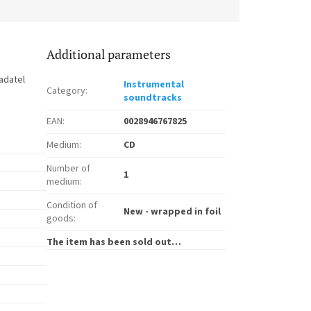
Additional parameters
ladatel
Instrumental
Category
:
soundtracks
EAN
:
0028946767825
Medium
:
CD
Number of
1
medium
:
Condition of
New - wrapped in foil
goods
:
The item has been sold out…