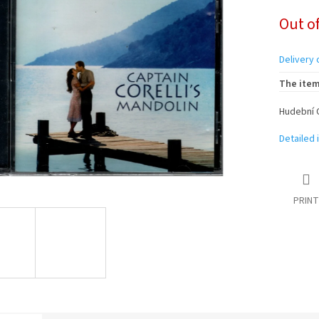
Measure
Out of
price:
Delivery 
The item
Hudební 
Detailed 
PRINT