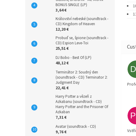
BONUS SINGLE (LP)
1
3,64 €
1
Království nebeské (soundtrack -
CD) Kingdom of Heaven
12,20 €
Probuď se, špione (soundtrack -
CD) Espion Leve-Toi
25,51 €
DJ Bobo - Best Of (LP)
48,12 €
Terminátor 2: Soudný den
(soundtrack - CD) Terminator 2:
Judgment Day
Prof
22,41 €
Harry Potter a vězeň z
Azkabanu (soundtrack - CD)
Harry Potter and the Prisoner Of
Azkaban
7,31 €
Avatar (soundtrack - CD)
Vstř
9,76 €