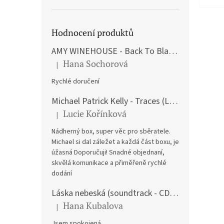
Hodnocení produktů
AMY WINEHOUSE - Back To Black (LP)
Hana Sochorová
|
The product rating is 5 out of 5 stars.
Rychlé doručení
Michael Patrick Kelly - Traces (Limited Edition) (Premium Box-Set) (LP)
Lucie Kořínková
|
The product rating is 5 out of 5 stars.
Nádherný box, super věc pro sběratele.
Michael si dal záležet a každá část boxu, je
úžasná Doporučuji! Snadné objednaní,
skvělá komunikace a přiměřeně rychlé
dodání
Láska nebeská (soundtrack - CD) Love Actually
Hana Kubalova
|
The product rating is 5 out of 5 stars.
Jsem spokojená