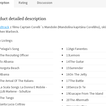
ription
Rating
Discussion
duct detailed description
dtrack
z filmu Captain Corelli´s Mandolin (Mandolína kapitána Corelliho), sk
hen Warbeck.
 Listings
Pelagia's Song
12
Agii Fanentes
The Recruiting Officer
13
Lemoni
To Albania
14
The Guitar
Horgota Beach
15
Surrender
Albania
16
On The Jetty
The Arrival Of The Italians
17
The Battle
La Scala Songs: La Donna E Mobile -
18
Senza Di Te
;Lilli Marlene - Schultze
19
Esacape From The Island
The Tango
20
The Aftermath
Santa Lucia Cottrau