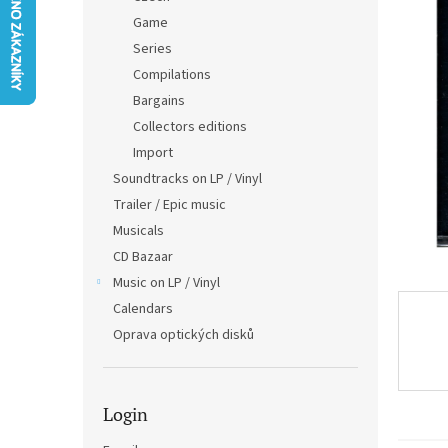
0,0
Game
out
Series
of
5
Compilations
stars.
Bargains
Collectors editions
Import
Soundtracks on LP / Vinyl
Trailer / Epic music
Musicals
CD Bazaar
Music on LP / Vinyl
Calendars
Oprava optických disků
Login