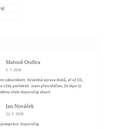
ng)
Matouš Ondica
The store rating is 5 out of 5 stars.
5. 7. 2026
ým zákazníkem. Výsledná oprava disků, ať už CD,
je vždy perfektní. Jsem přesvědčen, že lépe to
dému vřele doporučuji zkusit.
Jan Nováček
The store rating is 5 out of 5 stars.
22. 5. 2026
spolupráce. Doporučuji.