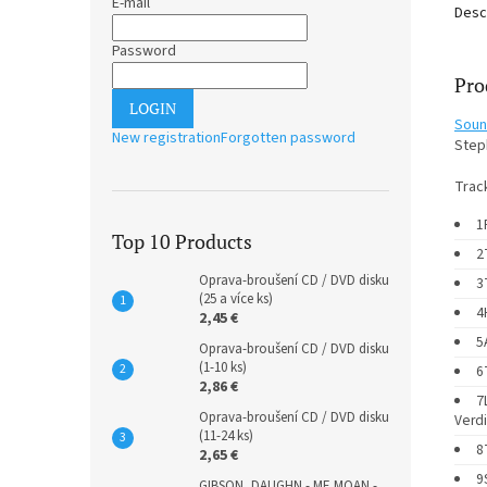
E-mail
Desc
Password
Pro
LOGIN
Soun
New registration
Forgotten password
Step
Track
1
Top 10 Products
2
Oprava-broušení CD / DVD disku
3
(25 a více ks)
4
2,45 €
5
Oprava-broušení CD / DVD disku
(1-10 ks)
6
2,86 €
7
Oprava-broušení CD / DVD disku
Verdi
(11-24 ks)
8
2,65 €
9
GIBSON, DAUGHN - ME MOAN -