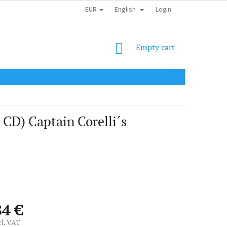
EUR
English
SHIPPING COST
OBCHODNÍ PODMÍNKY
PODMÍNKY OCHRANY OSOB
Login
SHOPPING
Empty cart
CART
 CD) Captain Corelli´s
84 €
cl. VAT