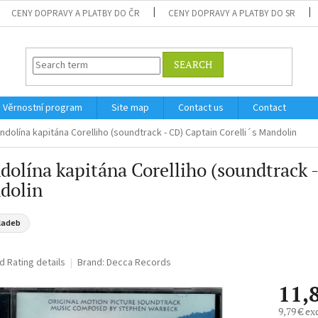
CENY DOPRAVY A PLATBY DO ČR
CENY DOPRAVY A PLATBY DO SR
SEARCH
Věrnostní program
Site map
Contact us
Contact
ndolína kapitána Corelliho (soundtrack - CD) Captain Corelli´s Mandolin
olína kapitána Corelliho (soundtrack -
dolin
ladeb
ed
Rating details
Brand:
Decca Records
11,
9,79 € ex