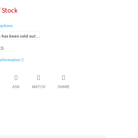
 Stock
options
 has been sold out…
CD.
information
ASK
WATCH
SHARE