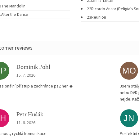
21
Iannis' Letter
0
The Mandolin
22
Ricordo Ancor (Peligia's So
1
After the Dance
23
Reunion
Dominik Pohl
DP
MO
The store rating is 5 out of 5 stars.
15. 7. 2026
esionální přístup a zachránce ps2 her 🔥
Jsem stál
nebo DVD 
nejde. Kaž
Petr Hušák
PH
JN
The store rating is 5 out of 5 stars.
11. 6. 2026
ícnost, rychlá komunikace
Perfektní 