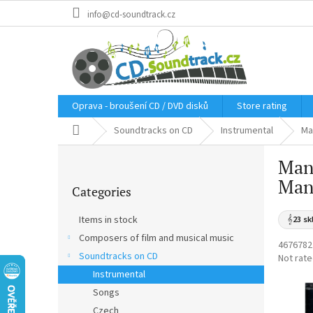
Skip
info@cd-soundtrack.cz
to
content
Oprava - broušení CD / DVD disků
Store rating
Home
Soundtracks on CD
Instrumental
Ma
S
Mand
i
Skip
d
Man
Categories
categories
e
b
Items in stock
𝄞
23 sk
a
Composers of film and musical music
r
4676782
Soundtracks on CD
The
Not rat
average
Instrumental
product
Songs
rating
Czech
is