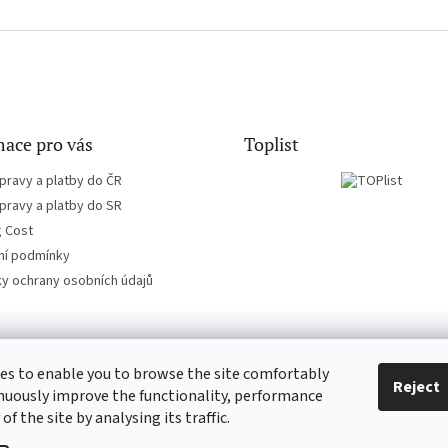
ace pro vás
Toplist
pravy a platby do ČR
pravy a platby do SR
g Cost
í podmínky
y ochrany osobních údajů
es to enable you to browse the site comfortably
CD-hudba.cz
EN-filmy.cz
Reject
nuously improve the functionality, performance
 of the site by analysing its traffic.