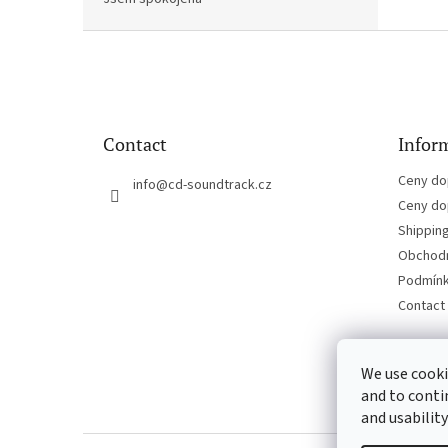
F
o
o
t
e
Contact
Inform
r
Ceny do
info
@
cd-soundtrack.cz
Ceny do
Shippin
Obchodn
Podmínk
Contact
We use cooki
and to conti
and usability