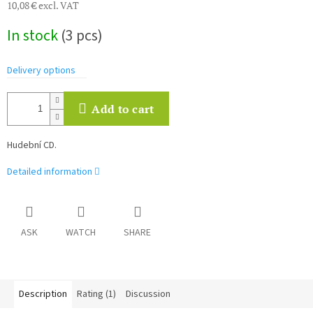
10,08 € excl. VAT
Measure
In stock
(3 pcs)
price:
Delivery options
Add to cart
Hudební CD.
Detailed information
ASK
WATCH
SHARE
Description
Rating (1)
Discussion