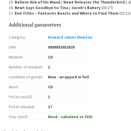
15.
Relieve Him of His Wand / Newt Releases the Thunderbird / J
16.
Newt Says Goodbye to Tina / Jacob's Bakery
(03:27)
17.
End Titles – Fantastic Beasts and Where to Find Them
(02:21)
Additional parameters
Category
:
Howard James Newton
EAN
:
0889853852628
Medium
:
CD
Number of medium
:
1
Condition of goods
:
New - wrapped in foil
Nosič
:
CD
Počet nosičů
:
1
Počet skladeb
:
17
Stav zboží
:
Nové - zabalené ve fólii