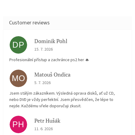
Dominik Pohl
DP
The store rating is 5 out of 5 stars.
15. 7. 2026
Profesionální přístup a zachránce ps2 her 🔥
Matouš Ondica
MO
The store rating is 5 out of 5 stars.
5. 7. 2026
Jsem stálým zákazníkem. Výsledná oprava disků, ať už CD,
nebo DVD je vždy perfektní. Jsem přesvědčen, že lépe to
nejde. Každému vřele doporučuji zkusit.
Petr Hušák
PH
The store rating is 5 out of 5 stars.
11. 6. 2026