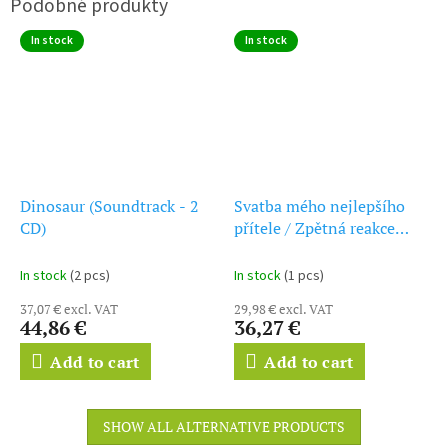
In stock
In stock
Dinosaur (Soundtrack - 2
Svatba mého nejlepšího
CD)
přítele / Zpětná reakce
(score - CD) My Best
Friends Wedding / The
In stock
(2 pcs)
In stock
(1 pcs)
Trigger Effect
37,07 € excl. VAT
29,98 € excl. VAT
44,86 €
36,27 €
Add to cart
Add to cart
SHOW ALL ALTERNATIVE PRODUCTS