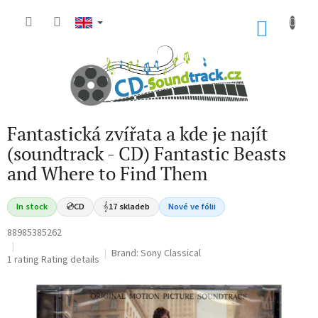
Skip
to
SHOP
content
CART
Fantastická zvířata a kde je najít
(soundtrack - CD) Fantastic Beasts
and Where to Find Them
In stock
💿
CD
𝄞
17 skladeb
Nové ve fólii
88985385262
Brand:
Sony Classical
The
1 rating
Rating details
average
product
rating
is