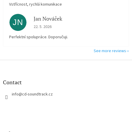
Vstřícnost, rychlá komunikace
Jan Nováček
JN
The store rating is 5 out of 5 stars.
22. 5. 2026
Perfektní spolupráce. Doporučuji.
See more reviews
F
o
o
t
Contact
e
r
info
@
cd-soundtrack.cz