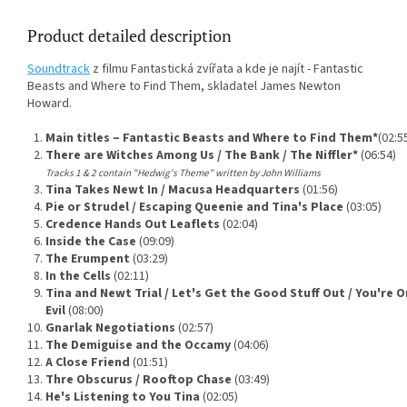
Product detailed description
Soundtrack
z filmu Fantastická zvířata a kde je najít - Fantastic
Beasts and Where to Find Them, skladatel James Newton
Howard.
1.
Main titles – Fantastic Beasts and Where to Find Them*
(02:5
2.
There are Witches Among Us / The Bank / The Niffler*
(06:54)
Tracks 1 & 2 contain "Hedwig's Theme" written by John Williams
3.
Tina Takes Newt In / Macusa Headquarters
(01:56)
4.
Pie or Strudel / Escaping Queenie and Tina's Place
(03:05)
5.
Credence Hands Out Leaflets
(02:04)
6.
Inside the Case
(09:09)
7.
The Erumpent
(03:29)
8.
In the Cells
(02:11)
9.
Tina and Newt Trial / Let's Get the Good Stuff Out / You're
Evil
(08:00)
10.
Gnarlak Negotiations
(02:57)
11.
The Demiguise and the Occamy
(04:06)
12.
A Close Friend
(01:51)
13.
Thre Obscurus / Rooftop Chase
(03:49)
14.
He's Listening to You Tina
(02:05)