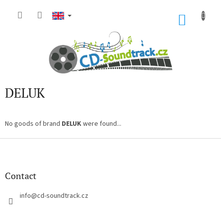
Skip
to
SHOP
content
CART
DELUK
No goods of brand
DELUK
were found...
F
o
o
t
Contact
e
r
info
@
cd-soundtrack.cz