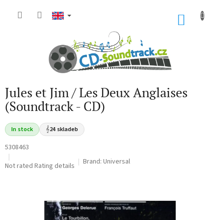
Skip
to
SHOP
content
CART
Jules et Jim / Les Deux Anglaises
(Soundtrack - CD)
In stock
𝄞
24 skladeb
5308463
Brand:
Universal
The
Not rated
Rating details
average
product
rating
is
0,0