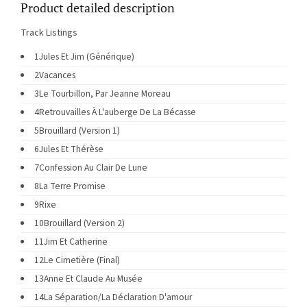
Product detailed description
Track Listings
1
Jules Et Jim (Générique)
2
Vacances
3
Le Tourbillon, Par Jeanne Moreau
4
Retrouvailles À L'auberge De La Bécasse
5
Brouillard (Version 1)
6
Jules Et Thérèse
7
Confession Au Clair De Lune
8
La Terre Promise
9
Rixe
10
Brouillard (Version 2)
11
Jim Et Catherine
12
Le Cimetière (Final)
13
Anne Et Claude Au Musée
14
La Séparation/La Déclaration D'amour