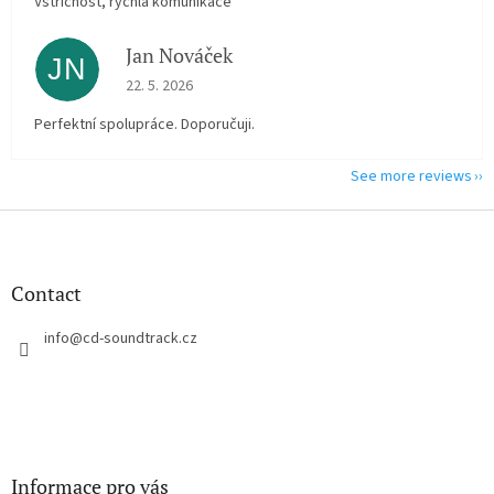
Vstřícnost, rychlá komunikace
Jan Nováček
JN
The store rating is 5 out of 5 stars.
22. 5. 2026
Perfektní spolupráce. Doporučuji.
See more reviews
F
o
o
t
Contact
e
r
info
@
cd-soundtrack.cz
Informace pro vás