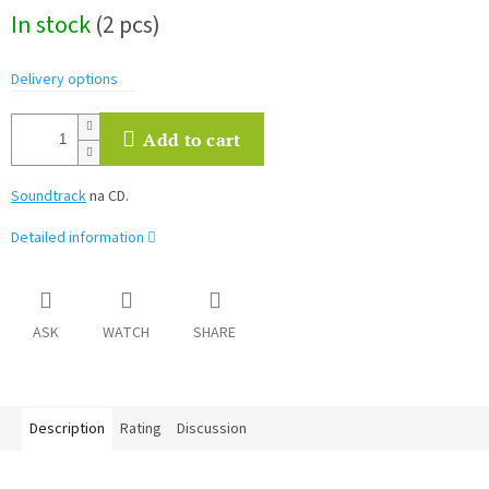
Measure
In stock
(2 pcs)
price:
Delivery options
Add to cart
Soundtrack
na CD.
Detailed information
ASK
WATCH
SHARE
Description
Rating
Discussion