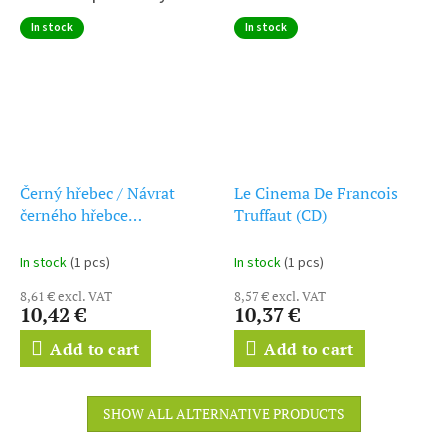
In stock
In stock
Černý hřebec / Návrat
Le Cinema De Francois
černého hřebce
Truffaut (CD)
(soundtrack - CD) The
Black Stallion / The Black
In stock
(1 pcs)
In stock
(1 pcs)
Stallion Returns
8,61 € excl. VAT
8,57 € excl. VAT
10,42 €
10,37 €
Add to cart
Add to cart
SHOW ALL ALTERNATIVE PRODUCTS