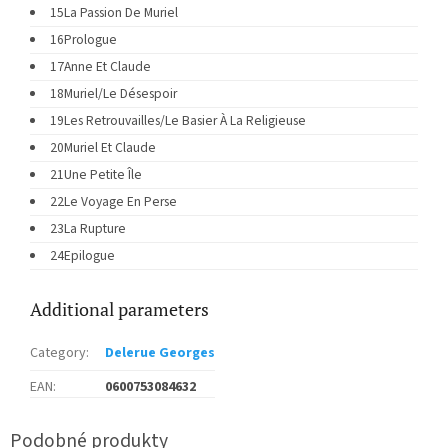
15
La Passion De Muriel
16
Prologue
17
Anne Et Claude
18
Muriel/Le Désespoir
19
Les Retrouvailles/Le Basier À La Religieuse
20
Muriel Et Claude
21
Une Petite Île
22
Le Voyage En Perse
23
La Rupture
24
Epilogue
Additional parameters
Category
:
Delerue Georges
EAN
:
0600753084632