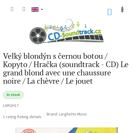
Skip
to
SHOP
content
CART
Velký blondýn s černou botou /
Kopyto / Hračka (soundtrack - CD) Le
grand blond avec une chaussure
noire / La chèvre / Le jouet
In stock
LARGH17
Brand:
Larghetto Music
The
1 rating
Rating details
average
product