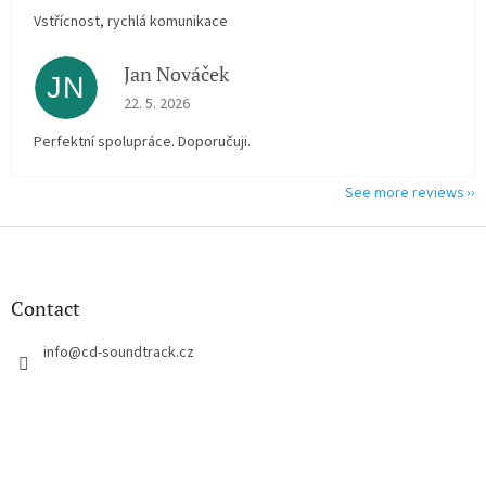
Vstřícnost, rychlá komunikace
Jan Nováček
JN
The store rating is 5 out of 5 stars.
22. 5. 2026
Perfektní spolupráce. Doporučuji.
See more reviews
F
o
o
t
Contact
e
r
info
@
cd-soundtrack.cz