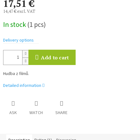
17,51 €
14,47 € excl. VAT
Measure
In stock
(1 pcs)
price:
Delivery options
Add to cart
Hudba z filmů.
Detailed information
ASK
WATCH
SHARE