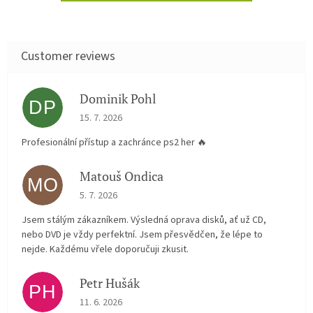
Dominik Pohl
DP
The store rating is 5 out of 5 stars.
15. 7. 2026
Profesionální přístup a zachránce ps2 her 🔥
Matouš Ondica
MO
The store rating is 5 out of 5 stars.
5. 7. 2026
Jsem stálým zákazníkem. Výsledná oprava disků, ať už CD,
nebo DVD je vždy perfektní. Jsem přesvědčen, že lépe to
nejde. Každému vřele doporučuji zkusit.
Petr Hušák
PH
The store rating is 5 out of 5 stars.
11. 6. 2026