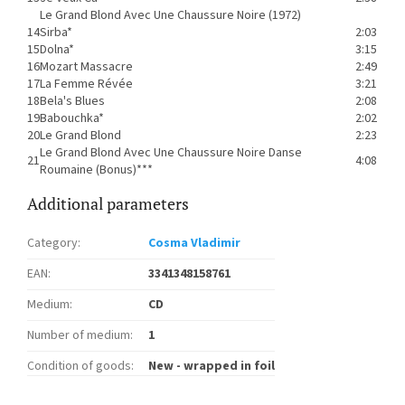
Le Grand Blond Avec Une Chaussure Noire (1972)
14
Sirba*
2:03
15
Dolna*
3:15
16
Mozart Massacre
2:49
17
La Femme Révée
3:21
18
Bela's Blues
2:08
19
Babouchka*
2:02
20
Le Grand Blond
2:23
Le Grand Blond Avec Une Chaussure Noire Danse
21
4:08
Roumaine (Bonus)***
Additional parameters
Category
:
Cosma Vladimir
EAN
:
3341348158761
Medium
:
CD
Number of medium
:
1
Condition of goods
:
New - wrapped in foil