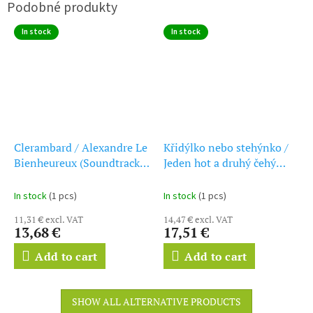
In stock
In stock
Clerambard / Alexandre Le
Křidýlko nebo stehýnko /
Bienheureux (Soundtrack -
Jeden hot a druhý čehý
CD)
(soundtrack - CD) L'aile ou
la cuisse / La Zizanie
In stock
(1 pcs)
In stock
(1 pcs)
11,31 € excl. VAT
14,47 € excl. VAT
13,68 €
17,51 €
Add to cart
Add to cart
SHOW ALL ALTERNATIVE PRODUCTS