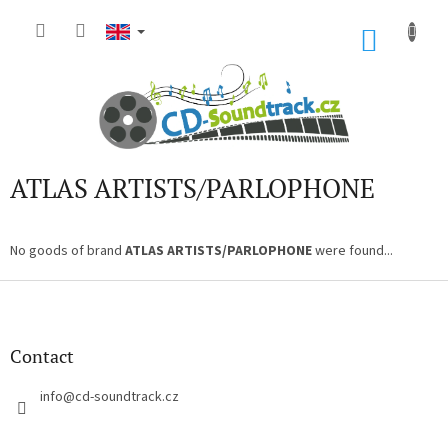
Skip
to
SHOP
content
CART
ATLAS ARTISTS/PARLOPHONE
No goods of brand
ATLAS ARTISTS/PARLOPHONE
were found...
F
o
o
t
Contact
e
r
info
@
cd-soundtrack.cz