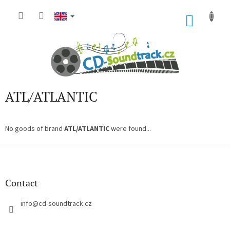
Skip
to
SHOP
content
CART
ATL/ATLANTIC
No goods of brand
ATL/ATLANTIC
were found...
F
o
o
t
Contact
e
r
info
@
cd-soundtrack.cz