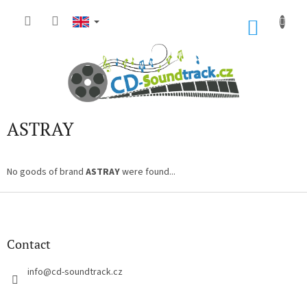
Skip
to
SHOP
content
CART
ASTRAY
No goods of brand
ASTRAY
were found...
F
o
o
t
Contact
e
r
info
@
cd-soundtrack.cz