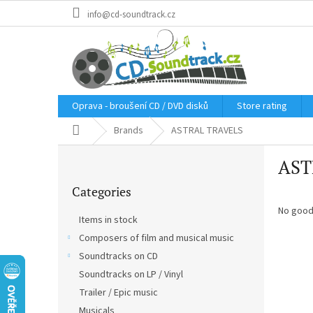
Skip
info@cd-soundtrack.cz
to
content
Oprava - broušení CD / DVD disků
Store rating
Home
Brands
ASTRAL TRAVELS
S
AST
i
Skip
d
Categories
categories
e
b
No good
Items in stock
a
Composers of film and musical music
r
Soundtracks on CD
Soundtracks on LP / Vinyl
Trailer / Epic music
Musicals