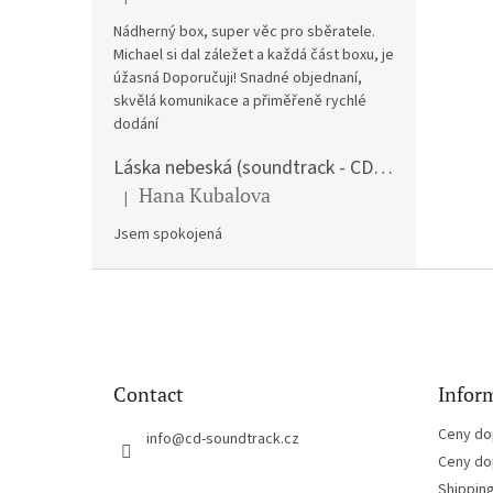
The product rating is 5 out of 5 stars.
Nádherný box, super věc pro sběratele.
Michael si dal záležet a každá část boxu, je
úžasná Doporučuji! Snadné objednaní,
skvělá komunikace a přiměřeně rychlé
dodání
Láska nebeská (soundtrack - CD) Love Actually
Hana Kubalova
|
The product rating is 5 out of 5 stars.
Jsem spokojená
F
o
o
t
e
Contact
Inform
r
Ceny do
info
@
cd-soundtrack.cz
Ceny do
Shippin