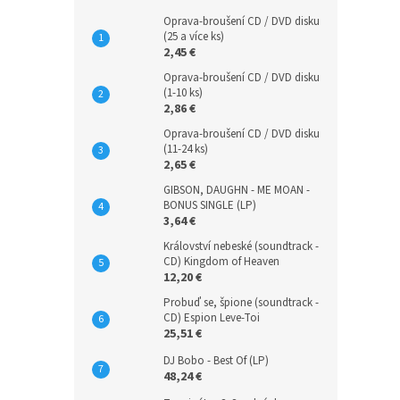
Oprava-broušení CD / DVD disku
(25 a více ks)
2,45 €
Oprava-broušení CD / DVD disku
(1-10 ks)
2,86 €
Oprava-broušení CD / DVD disku
(11-24 ks)
2,65 €
GIBSON, DAUGHN - ME MOAN -
BONUS SINGLE (LP)
3,64 €
Království nebeské (soundtrack -
CD) Kingdom of Heaven
12,20 €
Probuď se, špione (soundtrack -
CD) Espion Leve-Toi
25,51 €
DJ Bobo - Best Of (LP)
48,24 €