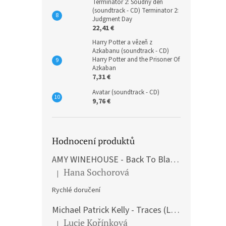
Terminátor 2: Soudný den
(soundtrack - CD) Terminator 2:
Judgment Day
22,41 €
Harry Potter a vězeň z
Azkabanu (soundtrack - CD)
Harry Potter and the Prisoner Of
Azkaban
7,31 €
Avatar (soundtrack - CD)
9,76 €
Hodnocení produktů
AMY WINEHOUSE - Back To Black (LP)
Hana Sochorová
|
The product rating is 5 out of 5 stars.
Rychlé doručení
Michael Patrick Kelly - Traces (Limited Edition) (Premium Box-Set) (LP)
Lucie Kořínková
|