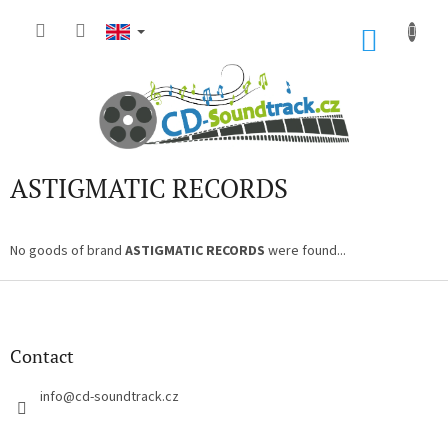
Skip
to
SHOP
content
CART
ASTIGMATIC RECORDS
No goods of brand
ASTIGMATIC RECORDS
were found...
F
o
o
t
Contact
e
r
info
@
cd-soundtrack.cz